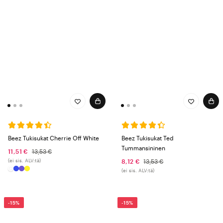
Beez Tukisukat Cherrie Off White
Beez Tukisukat Ted
Tummansininen
11,51 €
13,53 €
(ei sis. ALV:tä)
8,12 €
13,53 €
(ei sis. ALV:tä)
-15%
-15%