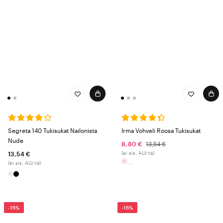
Segreta 140 Tukisukat Nailonista
Irma Vohveli Roosa Tukisukat
Nude
8,80 €
13,54 €
(ei sis. ALV:tä)
13,54 €
(ei sis. ALV:tä)
-15%
-15%