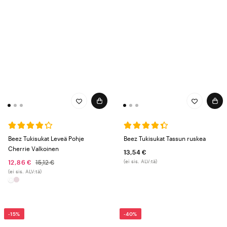
Beez Tukisukat Leveä Pohje
Beez Tukisukat Tassun ruskea
Cherrie Valkoinen
13,54 €
(ei sis. ALV:tä)
12,86 €
15,12 €
(ei sis. ALV:tä)
-15%
-40%