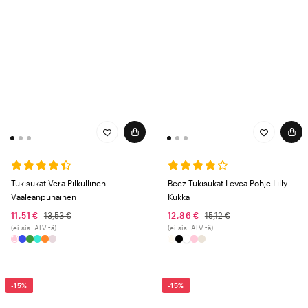
Tukisukat Vera Pilkullinen
Beez Tukisukat Leveä Pohje Lilly
Vaaleanpunainen
Kukka
11,51 €
13,53 €
12,86 €
15,12 €
(ei sis. ALV:tä)
(ei sis. ALV:tä)
-15%
-15%