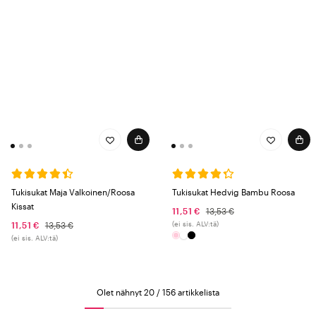
Tukisukat Maja Valkoinen/Roosa
Tukisukat Hedvig Bambu Roosa
Kissat
11,51 €
13,53 €
(ei sis. ALV:tä)
11,51 €
13,53 €
(ei sis. ALV:tä)
Olet nähnyt 20 / 156 artikkelista