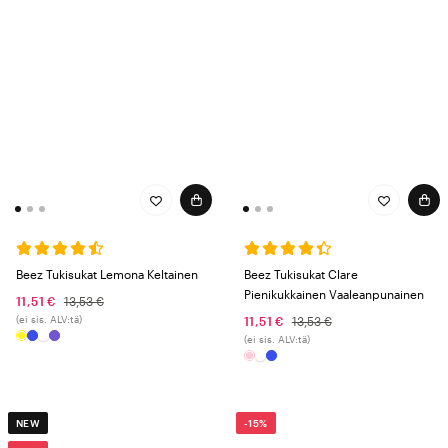
Beez Tukisukat Lemona Keltainen
Beez Tukisukat Clare
Pienikukkainen Vaaleanpunainen
11,51 €
13,53 €
(ei sis. ALV:tä)
11,51 €
13,53 €
(ei sis. ALV:tä)
NEW
-15%