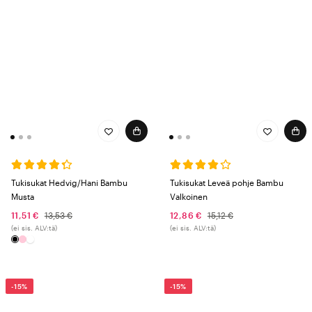
Tukisukat Hedvig/Hani Bambu
Tukisukat Leveä pohje Bambu
Musta
Valkoinen
11,51 €
13,53 €
12,86 €
15,12 €
(ei sis. ALV:tä)
(ei sis. ALV:tä)
-15%
-15%