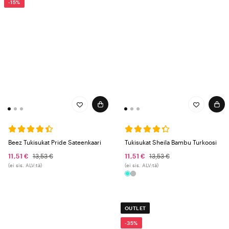
-15%
Beez Tukisukat Pride Sateenkaari
Tukisukat Sheila Bambu Turkoosi
11,51 €
13,53 €
11,51 €
13,53 €
(ei sis. ALV:tä)
(ei sis. ALV:tä)
OUTLET
-35%