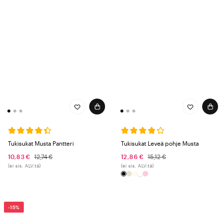
Tukisukat Musta Pantteri
Tukisukat Leveä pohje Musta
10,83 €
12,74 €
12,86 €
15,12 €
(ei sis. ALV:tä)
(ei sis. ALV:tä)
-15%