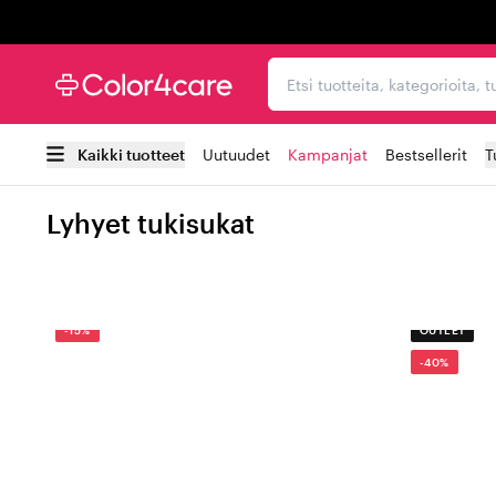
Trustpilot
Etsi tuotteita, kategorioi
Kaikki tuotteet
Uutuudet
Kampanjat
Bestsellerit
T
Lyhyet tukisukat
-15%
OUTLET
-40%