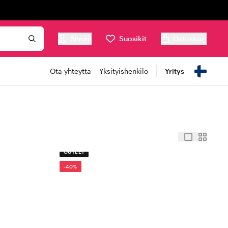
Sivuni
Suosikit
Ostoskori
Ota yhteyttä
Yksityishenkilö
Yritys
OUTLET
-40%