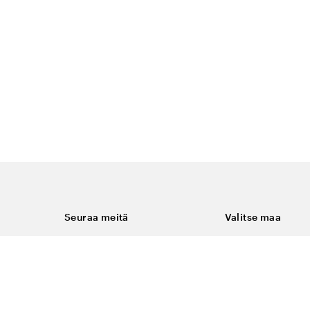
Seuraa meitä
Valitse maa
Facebook
Suomi
Instagram
Youtube
ukset
LinkedIn