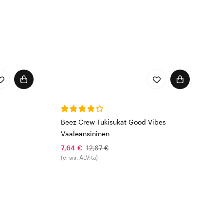
Beez Crew Tukisukat Good Vibes
Vaaleansininen
7,64 €
12,67 €
(ei sis. ALV:tä)