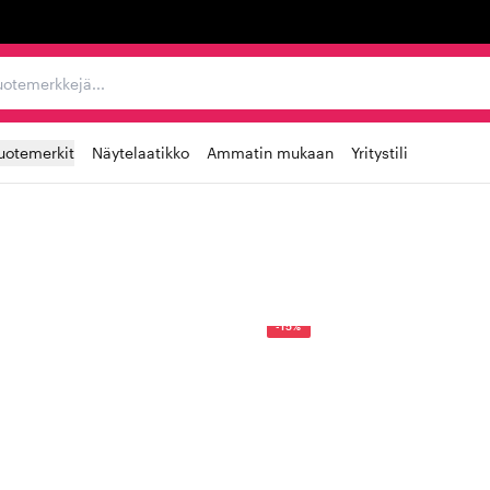
ta, tuotemerkkejä...
uotemerkit
Näytelaatikko
Ammatin mukaan
Yritystili
-15%