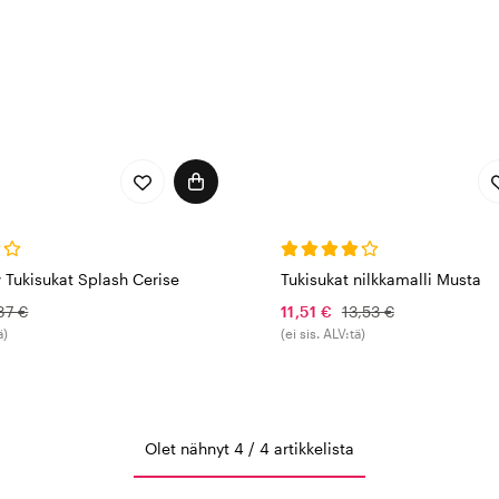
 Tukisukat Splash Cerise
Tukisukat nilkkamalli Musta
87 €
11,51 €
13,53 €
ä)
(ei sis. ALV:tä)
Olet nähnyt 4 / 4 artikkelista