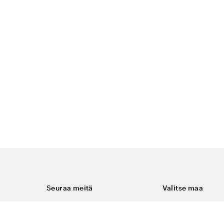
Seuraa meitä
Valitse maa
Facebook
Suomi
Instagram