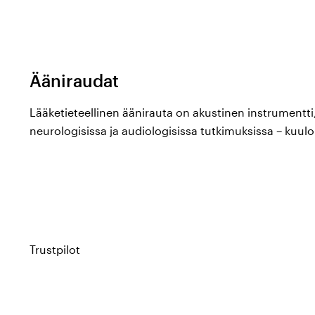
Ääniraudat
Lääketieteellinen äänirauta on akustinen instrumentti,
neurologisissa ja audiologisissa tutkimuksissa – kuulo
luujohtumisen testaamiseen. Valittu taajuus ratkaisee 
parhaiten sopii. Color4carelta löydät laadukkaat äänirau
tarpeisiin.
Taajuudet ja käyttöalueet
Trustpilot
256 Hz:
Matala taajuus, jota käytetään ensisijaisest
testaamiseen sellaisia luupisteitä vasten kuten kehr