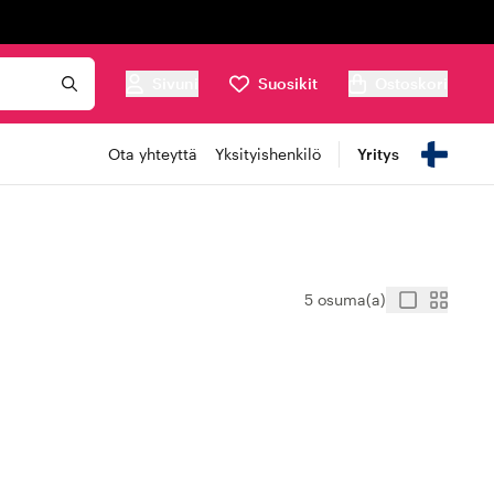
Sivuni
Suosikit
Ostoskori
Ota yhteyttä
Yksityishenkilö
Yritys
5 osuma(a)