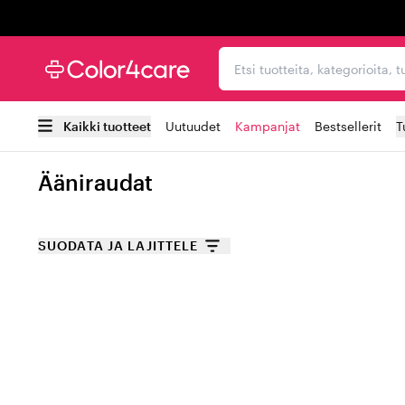
Trustpilot
Etsi tuotteita, kategorioi
Kaikki tuotteet
Uutuudet
Kampanjat
Bestsellerit
T
Ääniraudat
SUODATA JA LAJITTELE