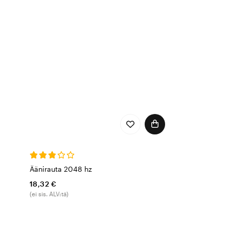
Äänirauta 2048 hz
18,32 €
(ei sis. ALV:tä)