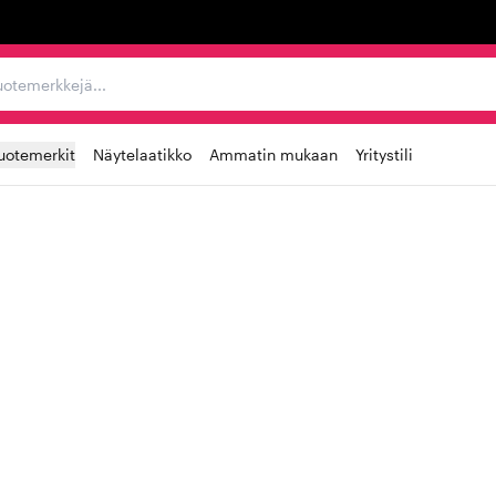
ta, tuotemerkkejä...
uotemerkit
Näytelaatikko
Ammatin mukaan
Yritystili