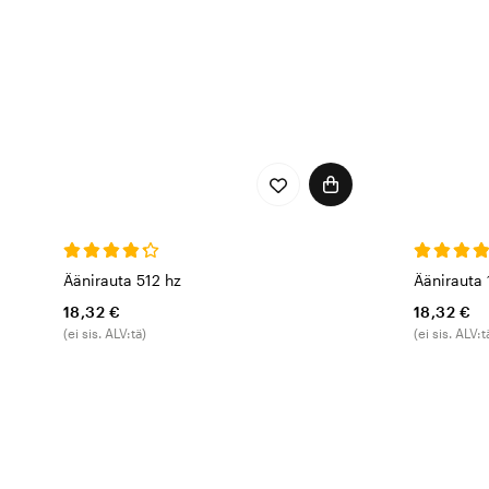
Äänirauta 512 hz
Äänirauta 
18,32 €
18,32 €
(ei sis. ALV:tä)
(ei sis. ALV:t