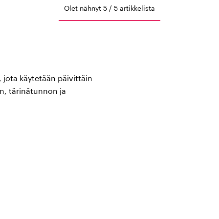
Olet nähnyt 5 / 5 artikkelista
 jota käytetään päivittäin
n, tärinätunnon ja
sen, mihin testiin äänirauta
dat kaikkiin näihin kliinisiin
i tärinätunnon (pallestesia)
äsluu (malleolus), sääriluu