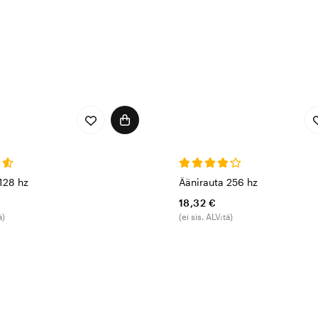
128 hz
Äänirauta 256 hz
18,32 €
ä)
(ei sis. ALV:tä)