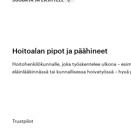
Hoitoalan pipot ja päähineet
Hoitohenkilökunnalle, joka työskentelee ulkona – esim
eläinlääkinnässä tai kunnallisessa hoivatyössä – hyvä
lämpimänä siirtymien ja ulkotehtävien aikana. (Lue
Kuorivaatteet ja työvaatteet, jotka kestävät
).
Color4carelta löydät pipot ja päähineet tuotemerkeil
Hejco
,
Nytello
ja
Segers
.
Trustpilot
Valikoimamme