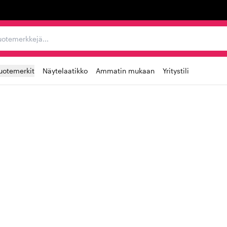
ta, tuotemerkkejä...
uotemerkit
Näytelaatikko
Ammatin mukaan
Yritystili