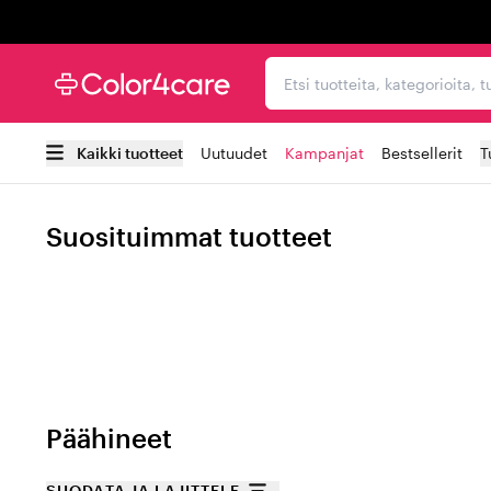
Trustpilot
Etsi tuotteita, kategorioi
Kaikki tuotteet
Uutuudet
Kampanjat
Bestsellerit
T
Suosituimmat tuotteet
Päähineet
SUODATA JA LAJITTELE