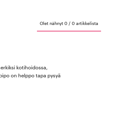
Olet nähnyt 0 / 0 artikkelista
erkiksi kotihoidossa,
 pipo on helppo tapa pysyä
 myös oppaamme:
tä
South West
,
ID® Identity
,