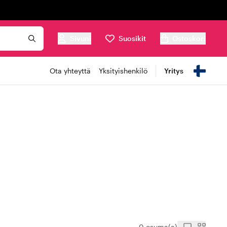
Sivuni
Suosikit
Ostoskori
Ota yhteyttä
Yksityishenkilö
Yritys
0 osuma(a)