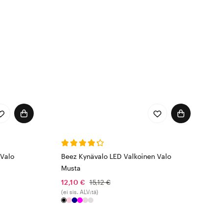
 Valo
Beez Kynävalo LED Valkoinen Valo
Musta
12,10 €
15,12 €
(ei sis. ALV:tä)