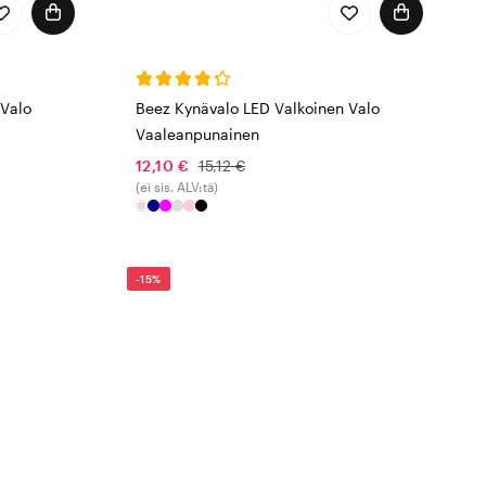
 Valo
Beez Kynävalo LED Valkoinen Valo
Vaaleanpunainen
12,10 €
15,12 €
(ei sis. ALV:tä)
-15%