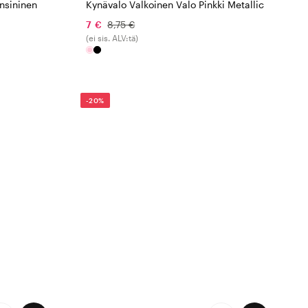
nsininen
Kynävalo Valkoinen Valo Pinkki Metallic
7 €
8,75 €
(ei sis. ALV:tä)
-20%