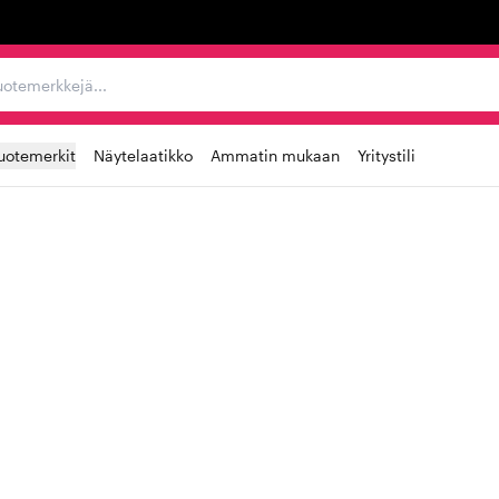
ta, tuotemerkkejä...
uotemerkit
Näytelaatikko
Ammatin mukaan
Yritystili