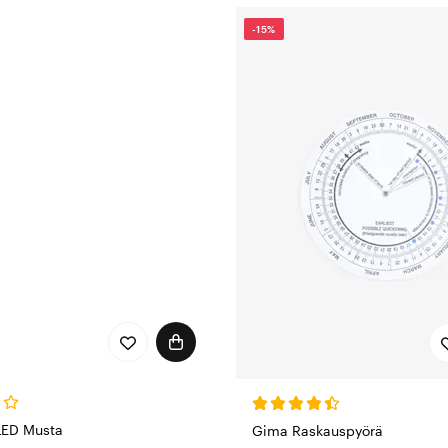
-15%
LED Musta
Gima Raskauspyörä