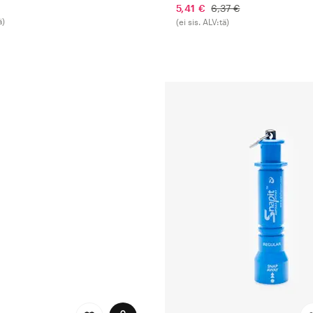
5,41 €
6,37 €
ä)
(ei sis. ALV:tä)