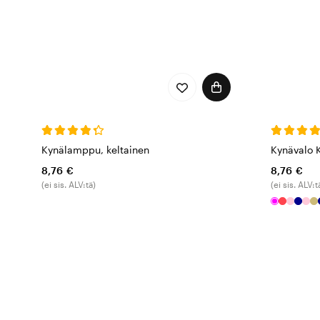
Kynälamppu, keltainen
Kynävalo K
8,76 €
8,76 €
(ei sis. ALV:tä)
(ei sis. ALV:t