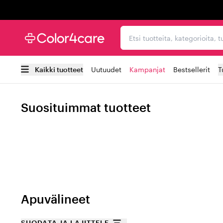
Trustpilot
Etsi tuotteita, kategorioi
Kaikki tuotteet
Uutuudet
Kampanjat
Bestsellerit
T
Suosituimmat tuotteet
Apuvälineet
SUODATA JA LAJITTELE