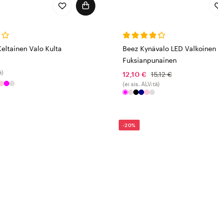
eltainen Valo Kulta
Beez Kynävalo LED Valkoinen
Fuksianpunainen
ä)
12,10 €
15,12 €
(ei sis. ALV:tä)
-20%