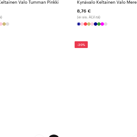
Keltainen Valo Tumman Pinkki
Kynävalo Keltainen Valo Mere
8,76 €
ä)
(ei sis. ALV:tä)
-20%