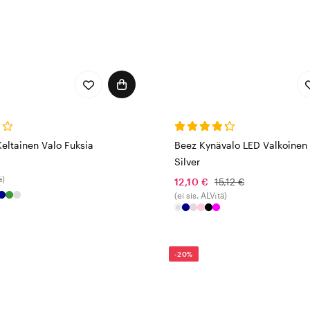
eltainen Valo Fuksia
Beez Kynävalo LED Valkoinen
Silver
ä)
12,10 €
15,12 €
(ei sis. ALV:tä)
-20%