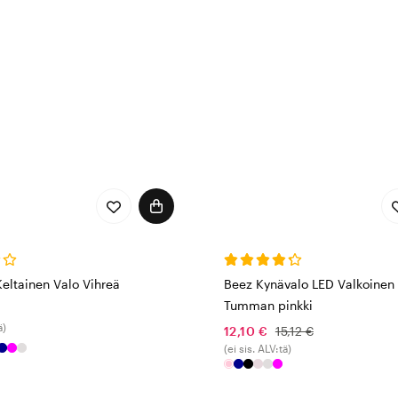
eltainen Valo Vihreä
Beez Kynävalo LED Valkoinen
Tumman pinkki
ä)
12,10 €
15,12 €
(ei sis. ALV:tä)