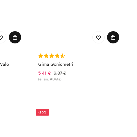
 Valo
Gima Goniometri
5,41 €
6,37 €
(ei sis. ALV:tä)
-20%