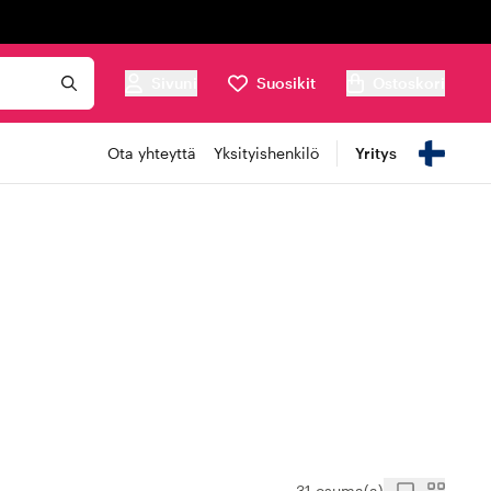
Sivuni
Suosikit
Ostoskori
Ota yhteyttä
Yksityishenkilö
Yritys
31 osuma(a)