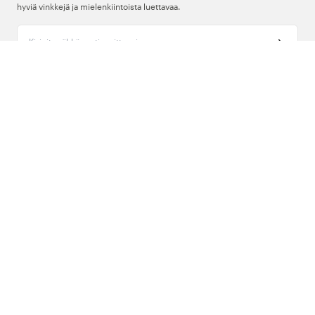
hyviä vinkkejä ja mielenkiintoista luettavaa.
Kirjoita sähköpostiosoitteesi
Meistä
Tuki
Seuraa meitä
Suomi
Copyright © 2026 , Color4care