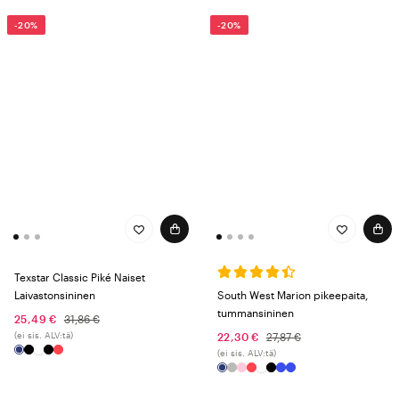
-20%
-20%
Texstar Classic Piké Naiset
Laivastonsininen
South West Marion pikeepaita,
tummansininen
25,49 €
31,86 €
(ei sis. ALV:tä)
22,30 €
27,87 €
(ei sis. ALV:tä)