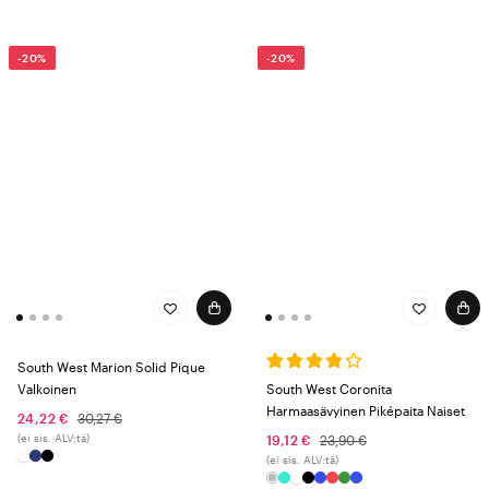
-20%
-20%
South West Marion Solid Pique
Valkoinen
South West Coronita
Harmaasävyinen Piképaita Naiset
24,22 €
30,27 €
(ei sis. ALV:tä)
19,12 €
23,90 €
(ei sis. ALV:tä)