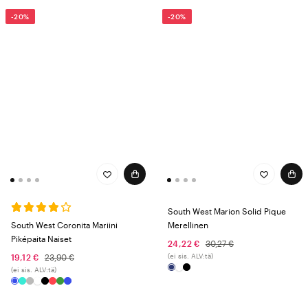
-20%
-20%
South West Marion Solid Pique
South West Coronita Mariini
Merellinen
Piképaita Naiset
24,22 €
30,27 €
(ei sis. ALV:tä)
19,12 €
23,90 €
(ei sis. ALV:tä)