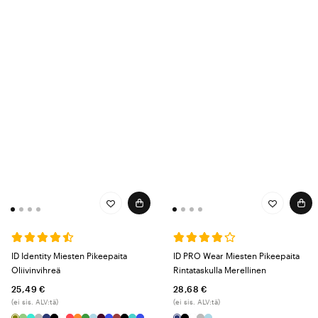
ID Identity Miesten Pikeepaita
ID PRO Wear Miesten Pikeepaita
Oliivinvihreä
Rintataskulla Merellinen
25,49 €
28,68 €
(ei sis. ALV:tä)
(ei sis. ALV:tä)