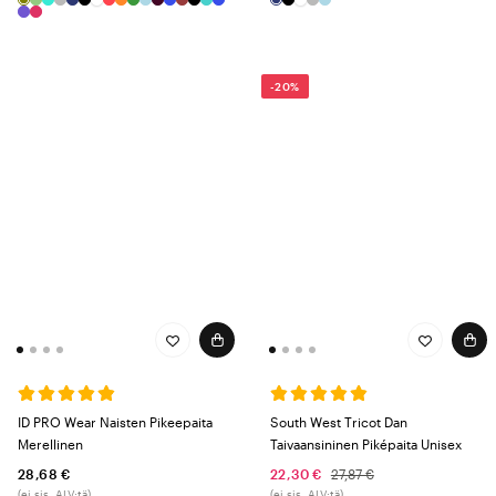
-20%
ID PRO Wear Naisten Pikeepaita
South West Tricot Dan
Merellinen
Taivaansininen Piképaita Unisex
28,68 €
22,30 €
27,87 €
(ei sis. ALV:tä)
(ei sis. ALV:tä)