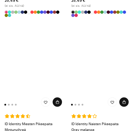
25,49 €
25,49 €
(ei sis. ALV:tä)
(ei sis. ALV:tä)
ID Identity Miesten Pikeepaita
ID Identity Naisten Pikeepaita
Mintunvihreä
Grey melange