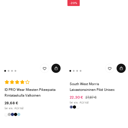
-20%
South West Morris
ID PRO Wear Miesten Pikeepaita
Laivastonsininen Piké Unisex
Rintataskulla Valkoinen
22,30 €
27,87 €
(ei sis. ALV:tä)
28,68 €
(ei sis. ALV:tä)