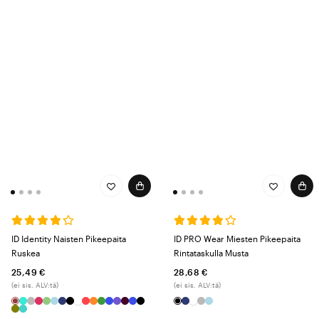
ID Identity Naisten Pikeepaita
ID PRO Wear Miesten Pikeepaita
Ruskea
Rintataskulla Musta
25,49 €
28,68 €
(ei sis. ALV:tä)
(ei sis. ALV:tä)