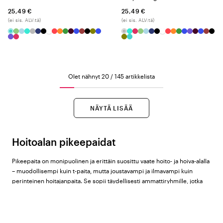
25,49 €
25,49 €
(ei sis. ALV:tä)
(ei sis. ALV:tä)
Olet nähnyt 20 / 145 artikkelista
NÄYTÄ LISÄÄ
Hoitoalan pikeepaidat
Pikeepaita on monipuolinen ja erittäin suosittu vaate hoito- ja hoiva-alalla
– muodollisempi kuin t-paita, mutta joustavampi ja ilmavampi kuin
perinteinen hoitajanpaita. Se sopii täydellisesti ammattiryhmille, jotka
haluavat antaa ammattimaisen vaikutelman ilman liian kliinistä tunnetta.
(Lue blogistamme lisää siitä,
miten työvaatteet vaikuttavat
työympäristöön
).