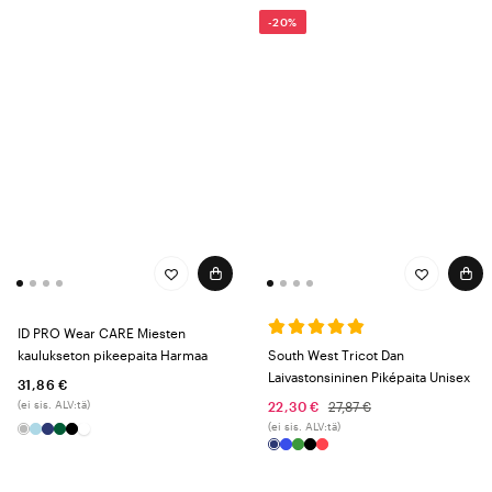
-20%
ID PRO Wear CARE Miesten
kaulukseton pikeepaita Harmaa
South West Tricot Dan
Laivastonsininen Piképaita Unisex
31,86 €
(ei sis. ALV:tä)
22,30 €
27,87 €
(ei sis. ALV:tä)