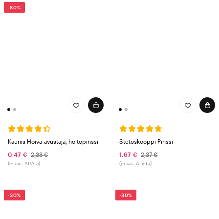
-80%
Kaunis Hoiva-avustaja, hoitopinssi
Stetoskooppi Pinssi
0,47 €
2,38 €
1,67 €
2,37 €
(ei sis. ALV:tä)
(ei sis. ALV:tä)
-30%
-30%