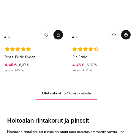
Pinssi Pride Sydän
Pin Pride
4,45 €
6,37 €
4,45 €
6,37 €
(ei sis. ALV:tä)
(ei sis. ALV:tä)
Olet nähnyt 16 / 16 artikkelista
Hoitoalan rintakorut ja pinssit
Hoitoalan rintakoru tai pinssi on pieni tapa osoittaa ammattiylpeyttä – se