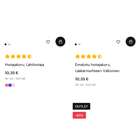
Hoitajakoru, Lähihoitaja
Emaloitu hoitajakoru,
Lääkärinsihteeri Valkoinen
10,35 €
(ei sis. ALV:tä)
10,35 €
(ei sis. ALV:tä)
OUTLET
-80%