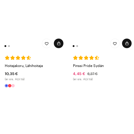
Hoitajakoru, Lähihoitaja
Pinssi Pride Sydän
10,35 €
4,45 €
6,37 €
(ei sis. ALV:tä)
(ei sis. ALV:tä)