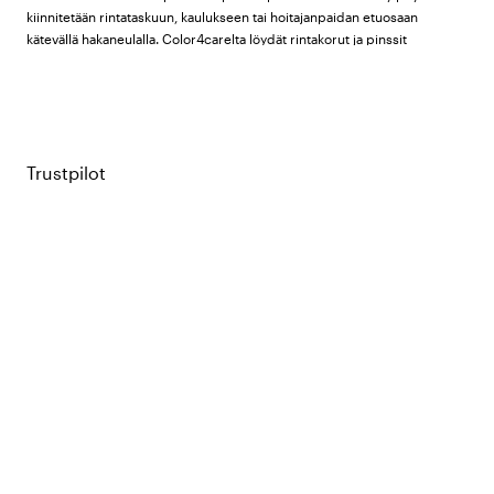
kiinnitetään rintataskuun, kaulukseen tai hoitajanpaidan etuosaan
kätevällä hakaneulalla. Color4carelta löydät rintakorut ja pinssit
tuotemerkiltä
Beez
useille eri hoitoalan ammateille.
Valikoimamme
Trustpilot
Emaljoidut rintakorut:
Pyöreät emaljoidut rintakorut
ammattinimikkeellä ja risti- tai logodesignilla. Saatavana muun
muassa lähihoitajille, sairaanhoitajille, hoiva-avustajille ja
terveydenhuollon sihteereille sinisenä ja punaisena. Emaljoiduilla
rintakoruilla on huomattavasti muodollisempi ja kestävämpi ilme kuin
pinsseillä.
Pinssit:
Pienemmät rintanapit tekstillä ja grafiikalla, esimerkiksi
lääkärinsihteerille, unelmalääkärille ja upealle hoiva-avustajalle.
Saatavana useissa eri väreissä – tämä on erittäin leikkisä ja edullinen
vaihtoehto työasun piristämiseen.
Usein kysyttyjä kysymyksiä rintakoruista