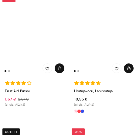
First Aid Pinssi
Hoitajakoru, Lähihoitaja
1,67 €
2,37 €
10,35 €
(ei sis. ALV:tä)
(ei sis. ALV:tä)
OUTLET
-30%