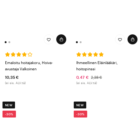
Emaloitu hoitajakoru, Hoiva-
Ihmeellinen Eläinlääkäri,
avustaja Valkoinen
hoitopinssi
10,35 €
0,47 €
2,38 €
(ei sis. ALV:tä)
(ei sis. ALV:tä)
NEW
NEW
-30%
-30%