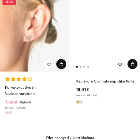
-50%
Kaulakoru Sormuksenpidike Kulta
Korvakorut Sydän
19,91 €
Vaaleanpunainen
(ei sis. ALV:tä)
7,56 €
15,13 €
(ei sis. ALV:tä)
Olet nähnyt 4 / 4 artikkelista