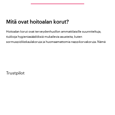
Mitä ovat hoitoalan korut?
Hoitoalan korut ovat terveydenhuollon ammattilaisille suunniteltuja,
tiukkoja hygieniasäädöksiä mukailevia asusteita, kuten
sormuspidikekaulakoruja ja huomaamattomia nappikorvakoruja. Nämä
käytännölliset korut on kehitetty ratkaisemaan kliinisen työn asettamat
rajoitukset, mahdollistaen tärkeiden esineiden turvallisen säilyttämisen
ja henkilökohtaisen tyylin ylläpitämisen potilastyössä turvallisuudesta
tinkimättä.
Trustpilot
Käytännöllisyyttä ja tyyliä sairaanhoitajille
Terveydenhuollon arjessa perinteisten sormusten käyttö on usein
kiellettyä infektioiden torjunnan, käsihygienian ja suojakäsineiden käytön
vuoksi. Siksi sormuspidikekaulakoru on korvaamaton apuväline
sairaanhoitajille, lääkäreille ja kätilöille. Se pitää vihkisormuksen tai muun
tärkeän korun turvassa sydäntä lähellä koko työvuoron ajan. Pienet,
korvalehdessä kiinni pysyvät nappikorvakorut tuovat puolestaan