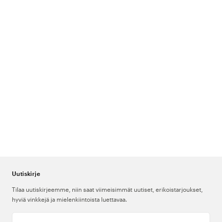
ripauksen iloa usein pelkistettyyn työasuun, ollen samalla täysin sallittuja
useimmissa potilasläheisissä tehtävissä.
Color4care – Tarkkaan valikoitu mallisto
Color4carelta löydät huolella valikoidun valikoiman koruja merkeiltä,
kuten Beez ja GOWA. Tarjoamme GOWA:n innovatiivisia
sormuspidikekaulakoruja (saatavilla muun muassa Standard-, EKG- ja
Lambda-malleina tyylikkäässä ruusukullassa) sekä Beezin pelkistettyjä
sydänkorvakoruja (hopea ja ruusukulta). Korumme ovat paitsi
erinomaisia arjen asusteita, myös erittäin pidettyjä lahjoja
sairaanhoitajaksi valmistuvalle, uuden työpaikan saaneelle tai
työvuosipäivää juhlivalle kollegalle.
Usein kysyttyä hoitoalan koruista
Uutiskirje
Tilaa uutiskirjeemme, niin saat viimeisimmät uutiset, erikoistarjoukset,
Mikä on sormuspidikekaulakoru ja miksi sitä käytetään hoitotyössä?
hyviä vinkkejä ja mielenkiintoista luettavaa.
Monet terveydenhuollon ammattilaiset eivät voi pitää sormuksia
työssään tiukkojen hygieniasyiden, suojakäsineiden käytön tai
Kirjoita sähköpostiosoitteesi