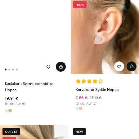
-50%
Kaulakoru Sormuksenpidike
Korvakorut Sydän Hopea
Hopea
7,56 €
15,13 €
19,91 €
(ei sis. ALV:tä)
(ei sis. ALV:tä)
OUTLET
NEW