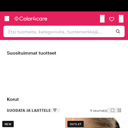
Trustpilot
Suosituimmat tuotteet
Korut
SUODATA JA LAJITTELE
4 osuma(a)
NEW
OUTLET