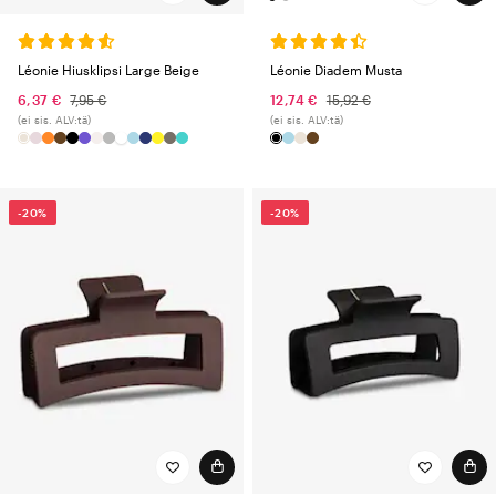
Léonie Diadem Musta
Léonie Hiusklipsi Large Beige
12,74 €
15,92 €
6,37 €
7,95 €
(ei sis. ALV:tä)
(ei sis. ALV:tä)
-20%
-20%