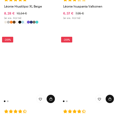
Léonie hiuspanta Valkoinen
Léonie Hiusklipsi XL Beige
6,37 €
7,95 €
8,28 €
10,34 €
(ei sis. ALV:tä)
(ei sis. ALV:tä)
-20%
-20%