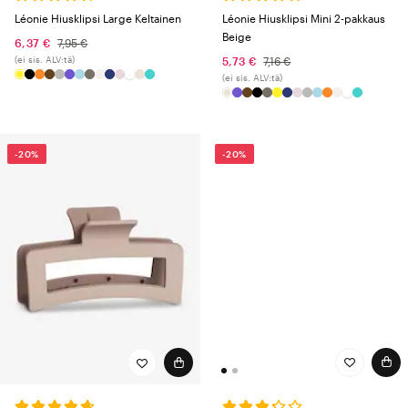
Léonie Hiusklipsi Mini 2-pakkaus
Léonie Hiusklipsi Large Keltainen
Beige
6,37 €
7,95 €
(ei sis. ALV:tä)
5,73 €
7,16 €
(ei sis. ALV:tä)
-20%
-20%