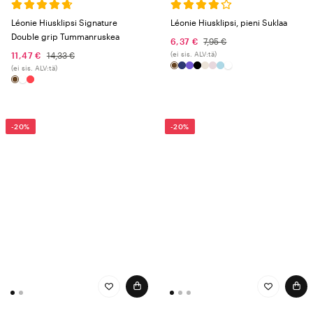
Léonie Hiusklipsi Signature
Léonie Hiusklipsi, pieni Suklaa
Double grip Tummanruskea
6,37 €
7,95 €
(ei sis. ALV:tä)
11,47 €
14,33 €
(ei sis. ALV:tä)
-20%
-20%