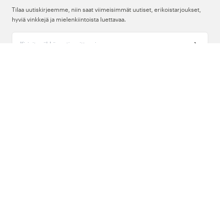
Tilaa uutiskirjeemme, niin saat viimeisimmät uutiset, erikoistarjoukset,
hyviä vinkkejä ja mielenkiintoista luettavaa.
Kirjoita sähköpostiosoitteesi
Meistä
Tuki
Seuraa meitä
Suomi