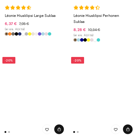
Léonie Hiusklipsi Large Suklaa
Léonie Hiusklipsi Perhonen
Suklaa
6,37 €
7,95 €
(ei sis. ALV:tä)
8,28 €
10,34 €
(ei sis. ALV:tä)
-20%
-20%