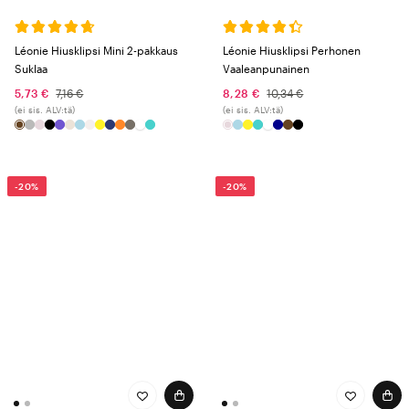
Léonie Hiusklipsi Mini 2-pakkaus
Léonie Hiusklipsi Perhonen
Suklaa
Vaaleanpunainen
5,73 €
7,16 €
8,28 €
10,34 €
(ei sis. ALV:tä)
(ei sis. ALV:tä)
-20%
-20%