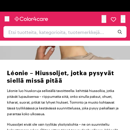
Trustpilot
Léonie – Hiussoljet, jotka pysyvät
siellä missä pitää
Léonie luo hiuskoruja selkeällä tavoitteella: kehittää hiussolkia, jotka
pitävät lupauksensa – riippumatta siitä, onko sinulla paksut, ohuet,
kiharat, suorat, pitkät tai lyhyet hiukset. Toiminto ja muoto kohtaavat
tässä tyylikkäässä ja kestävässä suunnittelussa, joka pysyy paikallaan ja
parantaa koko ulkoasua.
Hiussoljet eivät ole vain tyylikäs yksityiskohta – ne on suunniteltu