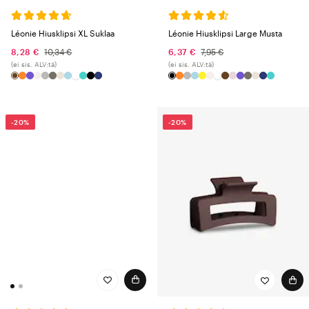
Léonie Hiusklipsi XL Suklaa
Léonie Hiusklipsi Large Musta
8,28 €
10,34 €
6,37 €
7,95 €
(ei sis. ALV:tä)
(ei sis. ALV:tä)
-20%
-20%