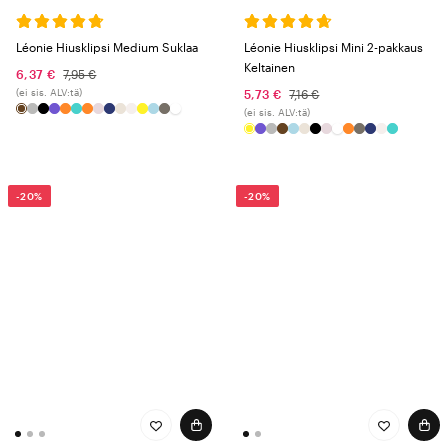
Léonie Hiusklipsi Medium Suklaa
Léonie Hiusklipsi Mini 2-pakkaus
Keltainen
6,37 €
7,95 €
(ei sis. ALV:tä)
5,73 €
7,16 €
(ei sis. ALV:tä)
-20%
-20%