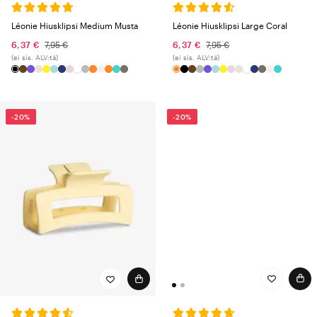
Léonie Hiusklipsi Medium Musta
Léonie Hiusklipsi Large Coral
6,37 €
7,95 €
6,37 €
7,95 €
(ei sis. ALV:tä)
(ei sis. ALV:tä)
-20%
-20%