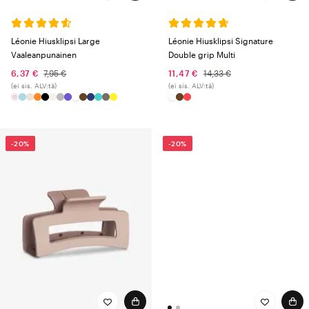
Léonie Hiusklipsi Large
Léonie Hiusklipsi Signature
Vaaleanpunainen
Double grip Multi
6,37 €
7,95 €
11,47 €
14,33 €
(ei sis. ALV:tä)
(ei sis. ALV:tä)
-20%
-20%