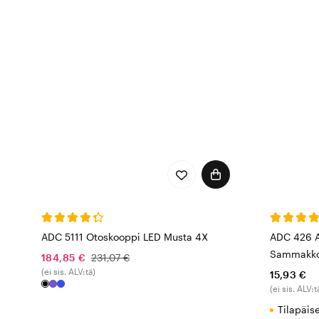
tuotteista kootaan Yhdys
kuluttajakokemuksen.
ADC on sertifioi
Koska ADC:n strategiana o
sertifikaatin. ISO 13485: 
laadusta, johtamisvastuus
sertifikaatti varmistaa, e
dokumentoidaan huolellis
panostaa myös maailman p
yhteistyötä muun muassa 
lahjoittamalla lääketietee
ADC 5111 Otoskooppi LED Musta 4X
ADC 426 A
Sammakk
184,85 €
231,07 €
(ei sis. ALV:tä)
15,93 €
(ei sis. ALV:t
Tilapäis