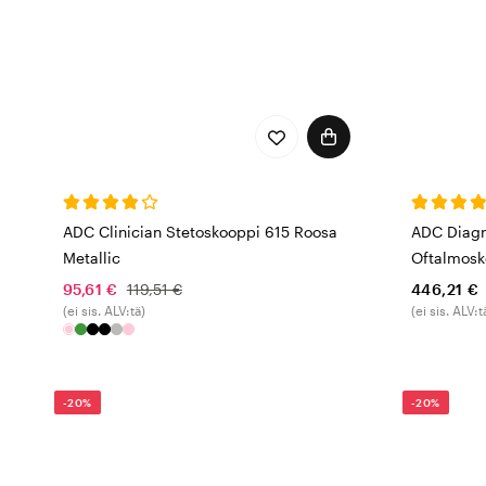
ADC Clinician Stetoskooppi 615 Roosa
ADC Diagno
Metallic
Oftalmosk
95,61 €
119,51 €
446,21 €
(ei sis. ALV:tä)
(ei sis. ALV:t
-20%
-20%