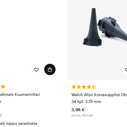
valloissa globaalisti hankituista komponenteista ja ne tuo
tu ISO 13485:2016
n tarjota kuluttajille korkein laatu tuotteistaan ja palvelu
2016 on suunniteltu erityisesti lääkinnällisten laitteiden valm
ta ja sitoutumisesta jatkuvasti parantamaan kaikkia tuottei
ttä ADC valmistaa laadukkaita tuotteita, joita suunnitellaan, 
esti valmistusprosessin kaikissa vaiheissa. Laatuun keskitt
arantamiseen sijoittamalla aikaa ja resursseja sosiaalise
Art and Humanities Research -neuvoston kanssa tarjotakseen
llisille järjestöille kuten seuraaville: Americares, Project Ho
dimals Kuumemittari
Welch Allyn Korvasuppilot Ot
o
34 kpl. 2,75 mm
3,98 €
ä)
(ei sis. ALV:tä)
esti loppu varastosta