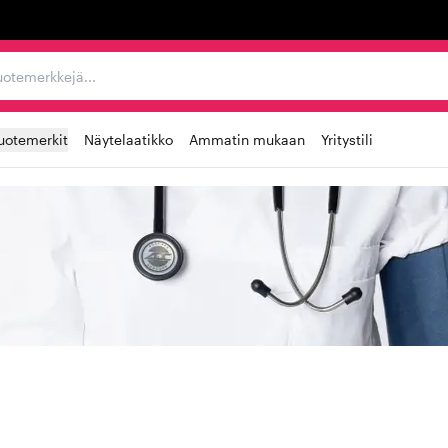
ta, tuotemerkkejä...
uotemerkit
Näytelaatikko
Ammatin mukaan
Yritystili