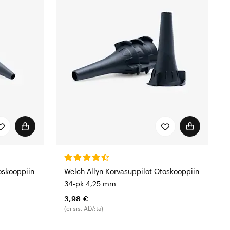
ttavat maailmanluokan
istaan, ADC on saanut ISO-
istajille. Se koostuu
ta ja palveluita. Tämä
valvotaan ja
ymisen lisäksi ADC
en vastuuseen. He tekevät
 työtä invalideille ja
pe ja World Scopes.
oskooppiin
Welch Allyn Korvasuppilot Otoskooppiin
34-pk 4,25 mm
3,98 €
(ei sis. ALV:tä)