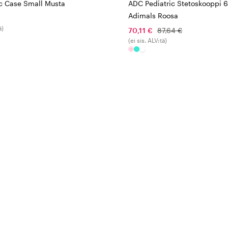
 Case Small Musta
ADC Pediatric Stetoskooppi 
Adimals Roosa
ä)
70,11 €
87,64 €
(ei sis. ALV:tä)