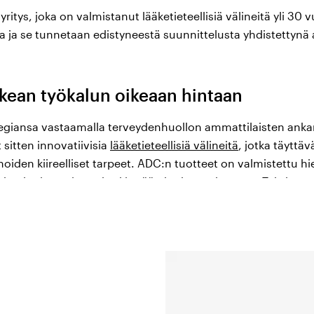
itys, joka on valmistanut lääketieteellisiä välineitä yli 30 
a ja se tunnetaan edistyneestä suunnittelusta yhdistettynä
kean työkalun oikeaan hintaan
egiansa vastaamalla terveydenhuollon ammattilaisten ankara
 sitten innovatiivisia
lääketieteellisiä välineitä
, jotka täyttä
oiden kiireelliset tarpeet. ADC:n tuotteet on valmistettu 
eknologiasta, jossa keskitytään korkeaan laatuun. Tehdas tar
seen ADC:n suorituskyky- ja kestävyysstandardien välisen ti
otekategorian asiantuntemuksensa ansiosta ADC lupaa erinom
takuut. Lääketieteellisten tuotteiden markkinoilla on runsaa
a tuodaan halvalla, mutta niiden laatu on usein kyseenalaist
otteita, mutta tarjoavat siten korkeampia hintoja. ADC tar
yötä maailman johtavien alihankkijoiden kanssa, kotimaisilla 
 omissa tiloissaan. Tämä tarkoittaa, että suurin osa ADC:n 