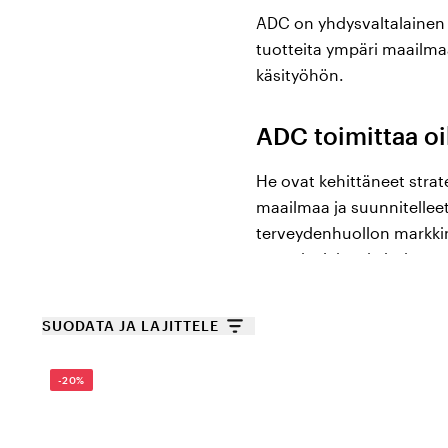
ADC on yhdysvaltalainen yr
tuotteita ympäri maailma
käsityöhön.
ADC toimittaa oi
He ovat kehittäneet strat
maailmaa ja suunnitelleet
terveydenhuollon markkin
materiaaleista ja huipput
täydellisesti varmistaak
Edistyneen jakelun ja tu
SUODATA JA LAJITTELE
tukevat alan kattavimmat 
molemmissa päissä - toisi
-20%
myyvät korkealaatuisia tu
tekemällä tiivistä yhteist
kokoamalla ja pakkaamalla