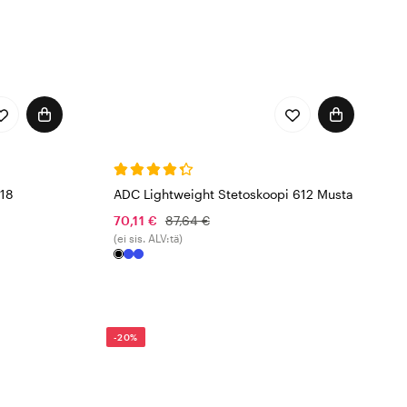
618
ADC Lightweight Stetoskoopi 612 Musta
70,11 €
87,64 €
(ei sis. ALV:tä)
-20%