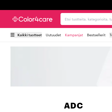
Trustpilot
Etsi tuotteita, kategorioi
Kaikki tuotteet
Uutuudet
Kampanjat
Bestsellerit
T
ADC