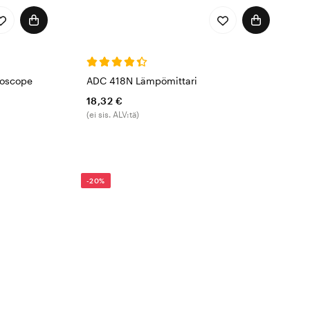
hoscope
ADC 418N Lämpömittari
18,32 €
(ei sis. ALV:tä)
-20%