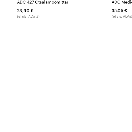
ADC 427 Otsalämpömittari
ADC Medic
23,90 €
35,05 €
(ei sis. ALV:tä)
(ei sis. ALV:t