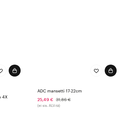
ADC mansetti 17-22cm
a 4X
25,49 €
31,86 €
(ei sis. ALV:tä)