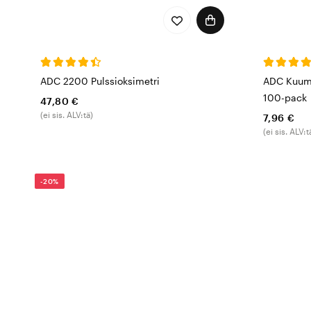
ADC 2200 Pulssioksimetri
ADC Kuume
100-pack
47,80 €
(ei sis. ALV:tä)
7,96 €
(ei sis. ALV:t
-20%