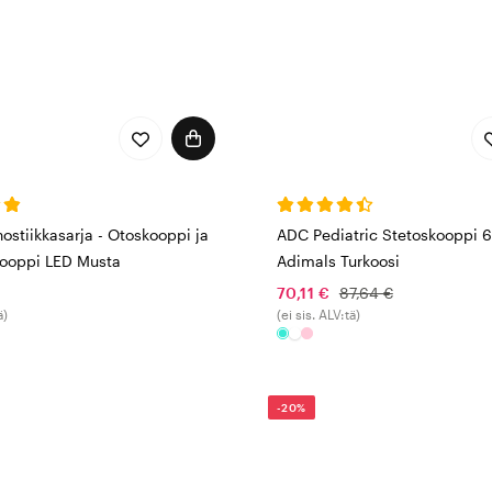
stiikkasarja - Otoskooppi ja
ADC Pediatric Stetoskooppi 
ooppi LED Musta
Adimals Turkoosi
70,11 €
87,64 €
ä)
(ei sis. ALV:tä)
-20%