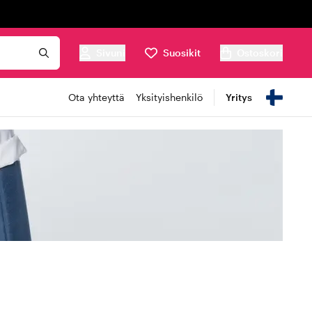
Sivuni
Suosikit
Ostoskori
Ota yhteyttä
Yksityishenkilö
Yritys