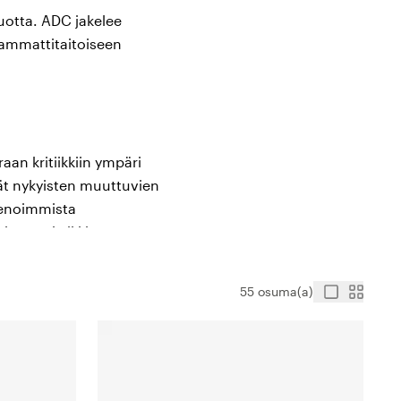
vuotta. ADC jakelee
 ammattitaitoiseen
an kritiikkiin ympäri
vät nykyisten muuttuvien
hienoimmista
kastaa kaikki tuotteet
ukan sopimuksen.
aisia tuotteita, joita
55 osuma(a)
sti valmistajia spektrin
a, kun taas toiset
joaa näiden yhdistelmän
tarkastuksilla sekä
markkinoilla tarjoamista