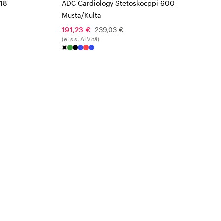
618
ADC Cardiology Stetoskooppi 600
Musta/Kulta
191,23 €
239,03 €
(ei sis. ALV:tä)