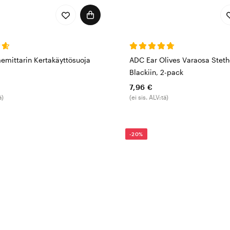
mittarin Kertakäyttösuoja
ADC Ear Olives Varaosa Stet
Blackiin, 2-pack
7,96 €
ä)
(ei sis. ALV:tä)
-20%