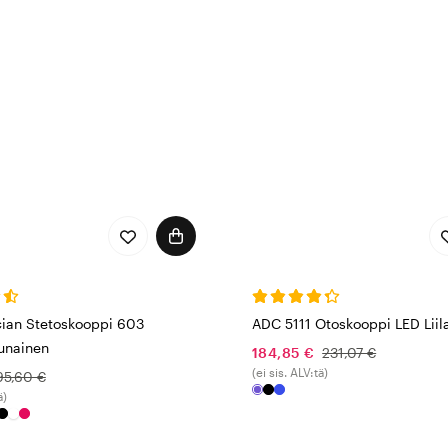
cian Stetoskooppi 603
ADC 5111 Otoskooppi LED Liil
nainen
184,85 €
231,07 €
(ei sis. ALV:tä)
95,60 €
ä)