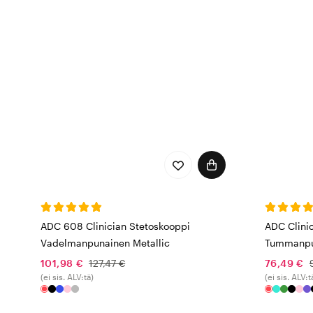
ADC 608 Clinician Stetoskooppi
ADC Clini
Vadelmanpunainen Metallic
Tummanpu
101,98 €
127,47 €
76,49 €
(ei sis. ALV:tä)
(ei sis. ALV:t