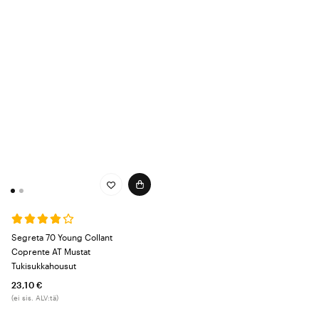
Segreta 70 Young Collant
Coprente AT Mustat
Tukisukkahousut
23,10 €
(ei sis. ALV:tä)