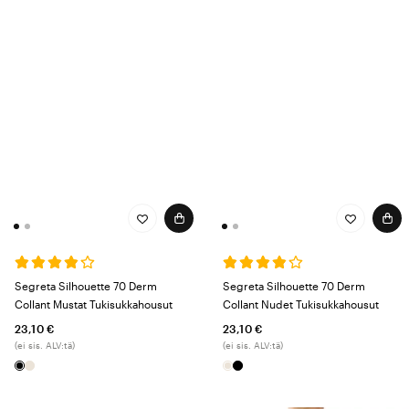
Segreta Silhouette 70 Derm
Segreta Silhouette 70 Derm
Collant Mustat Tukisukkahousut
Collant Nudet Tukisukkahousut
23,10 €
23,10 €
(ei sis. ALV:tä)
(ei sis. ALV:tä)