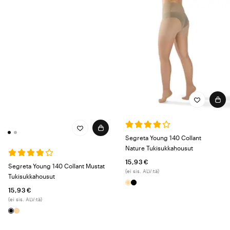
Segreta Young 140 Collant
Nature Tukisukkahousut
15,93 €
Segreta Young 140 Collant Mustat
(ei sis. ALV:tä)
Tukisukkahousut
15,93 €
(ei sis. ALV:tä)