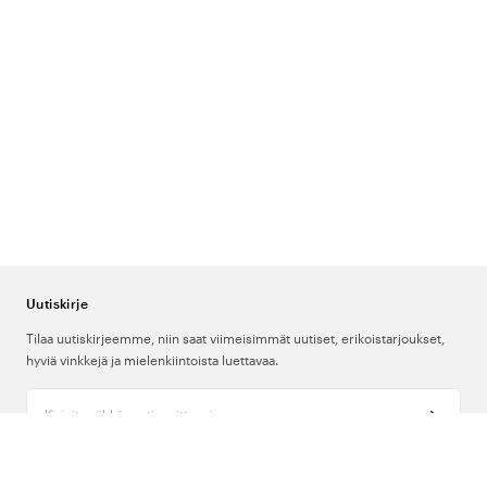
Uutiskirje
Tilaa uutiskirjeemme, niin saat viimeisimmät uutiset, erikoistarjoukset,
hyviä vinkkejä ja mielenkiintoista luettavaa.
Kirjoita sähköpostiosoitteesi