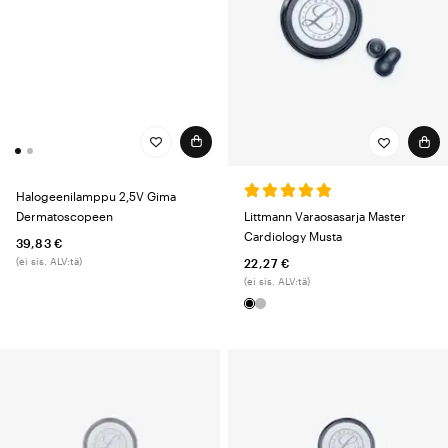
Halogeenilamppu 2,5V Gima
Dermatoscopeen
Littmann Varaosasarja Master
Cardiology Musta
39,83 €
(ei sis. ALV:tä)
22,27 €
(ei sis. ALV:tä)