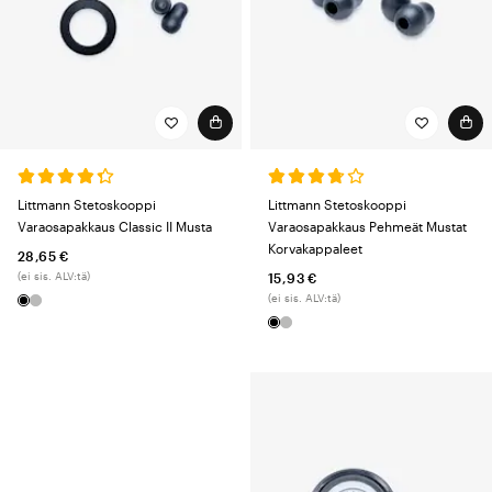
Littmann Stetoskooppi
Littmann Stetoskooppi
Varaosapakkaus Classic II Musta
Varaosapakkaus Pehmeät Mustat
Korvakappaleet
28,65 €
(ei sis. ALV:tä)
15,93 €
(ei sis. ALV:tä)