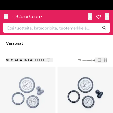
Trustpilot
Varaosat
SUODATA JA LAJITTELE
21 osuma(a)