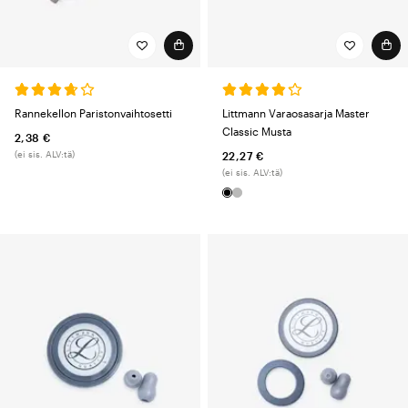
Rannekellon Paristonvaihtosetti
Littmann Varaosasarja Master
Classic Musta
2,38 €
(ei sis. ALV:tä)
22,27 €
(ei sis. ALV:tä)