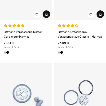
Littmann Varaosasarja Master
Littmann Stetoskooppi
Cardiology Harmaa
Varaosapakkaus Classic II Harmaa
21,51 €
27,89 €
(ei sis. ALV:tä)
(ei sis. ALV:tä)