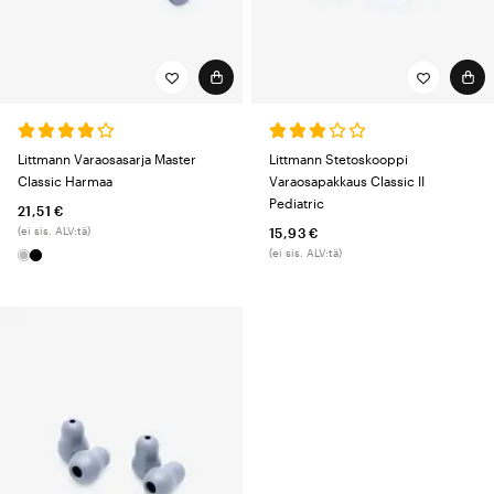
Littmann Varaosasarja Master
Littmann Stetoskooppi
Classic Harmaa
Varaosapakkaus Classic II
Pediatric
21,51 €
(ei sis. ALV:tä)
15,93 €
(ei sis. ALV:tä)