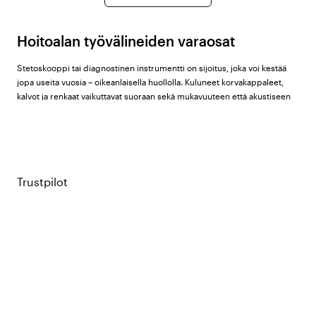
Hoitoalan työvälineiden varaosat
Stetoskooppi tai diagnostinen instrumentti on sijoitus, joka voi kestää
jopa useita vuosia – oikeanlaisella huollolla. Kuluneet korvakappaleet,
kalvot ja renkaat vaikuttavat suoraan sekä mukavuuteen että akustiseen
suorituskykyyn, ja ne tulisi siksi vaihtaa säännöllisesti. Color4carelta
löydät varaosat tuotemerkeiltä
Littmann
,
ADC
,
GIMA
ja
Beez
.
Valikoimamme varaosat
Trustpilot
Littmann-varaosasetit:
Täydelliset setit, jotka sisältävät kalvon,
renkaan ja korvakappaleet tarkasti mukautettuna tiettyihin Littmann-
malleihin. Saatavana malleihin Classic II, Master Cardiology, Master
Classic ja Lightweight II mustana ja harmaana. On erittäin tärkeää
valita oikea setti juuri omalle mallillesi, sillä osat eivät ole yleisesti
yhteensopivia keskenään.
ADC-korvakappaleet:
Vaihtokorvakappaleet ADC-stetoskooppeihin