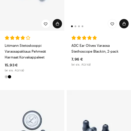
ADC Ear Olives Varaosa
Littmann Stetoskooppi
Stethoscope Blackiin, 2-pack
Varaosapakkaus Pehmeät
Harmaat Korvakappaleet
7,96 €
(ei sis. ALV:tä)
15,93 €
(ei sis. ALV:tä)