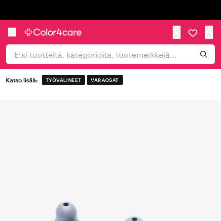
Trustpilot
Katso lisää:
TYÖVÄLINEET
VARAOSAT