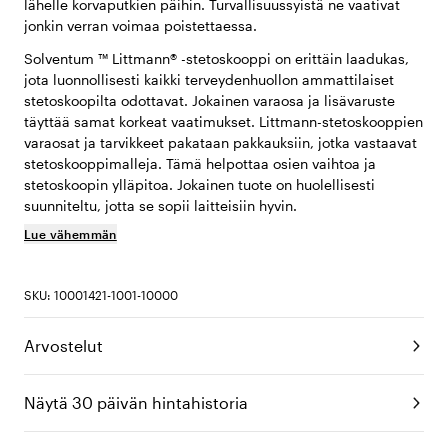
lähelle korvaputkien päihin. Turvallisuussyistä ne vaativat
jonkin verran voimaa poistettaessa.
Solventum ™ Littmann® -stetoskooppi on erittäin laadukas,
jota luonnollisesti kaikki terveydenhuollon ammattilaiset
stetoskoopilta odottavat. Jokainen varaosa ja lisävaruste
täyttää samat korkeat vaatimukset. Littmann-stetoskooppien
varaosat ja tarvikkeet pakataan pakkauksiin, jotka vastaavat
stetoskooppimalleja. Tämä helpottaa osien vaihtoa ja
stetoskoopin ylläpitoa. Jokainen tuote on huolellisesti
suunniteltu, jotta se sopii laitteisiin hyvin.
Lue vähemmän
SKU: 10001421-1001-10000
Arvostelut
Näytä 30 päivän hintahistoria