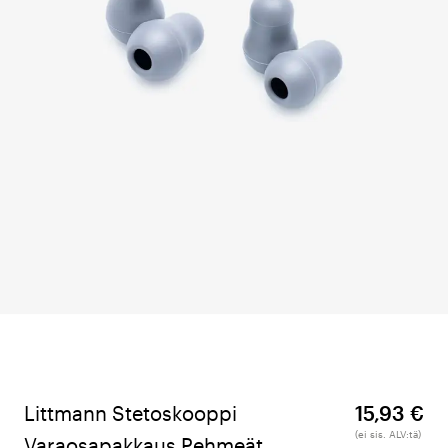
Littmann Stetoskooppi
15,93 €
(ei sis. ALV:tä)
Varaosapakkaus Pehmeät