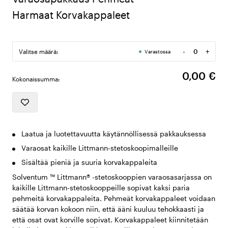
Harmaat Korvakappaleet
-
+
Valitse määrä:
Varastossa
Määrä
0,00 €
Kokonaissumma:
Laatua ja luotettavuutta käytännöllisessä pakkauksessa
Varaosat kaikille Littmann-stetoskoopimalleille
Sisältää pieniä ja suuria korvakappaleita
Solventum ™ Littmann® -stetoskooppien varaosasarjassa on
kaikille Littmann-stetoskooppeille sopivat kaksi paria
pehmeitä korvakappaleita. Pehmeät korvakappaleet voidaan
säätää korvan kokoon niin, että ääni kuuluu tehokkaasti ja
että osat ovat korville sopivat. Korvakappaleet kiinnitetään