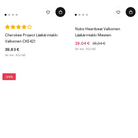
Nybo Heartbeat Valkoinen
Cherokee Project Lääkärintakki
Lääkärintakki Miesten
Valkoinen CKE421
28,04 €
35,04 €
(ei sis. ALV:tä)
39,83 €
(ei sis. ALV:tä)
-20%