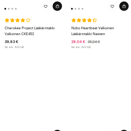
Cherokee Project Lääkärintakki
Nybo Heartbeat Valkoinen
Valkoinen CKE452
Lääkärintakki Naisten
39,83 €
28,04 €
35,04 €
(ei sis. ALV:tä)
(ei sis. ALV:tä)