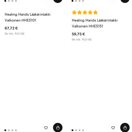
Healing Hands Lääkärintakki
Valkoinen HHE5101
Healing Hands Lääkärintakki
Valkoinen HHE5151
67,72 €
(ei sis. ALV:tä)
59,75 €
(ei sis. ALV:tä)