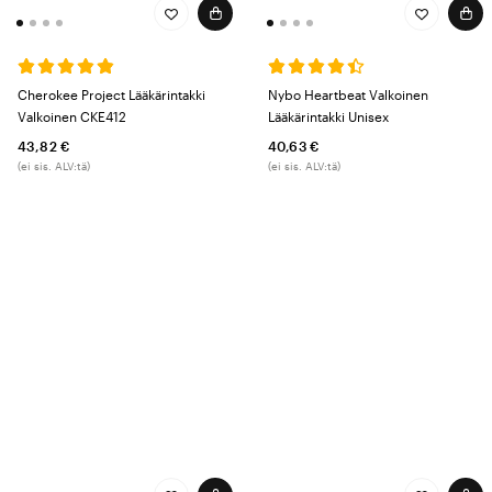
Cherokee Project Lääkärintakki
Nybo Heartbeat Valkoinen
Valkoinen CKE412
Lääkärintakki Unisex
43,82 €
40,63 €
(ei sis. ALV:tä)
(ei sis. ALV:tä)