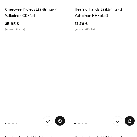
Cherokee Project Lääkärintakki
Healing Hands Lääkärintakki
Valkoinen CKE451
Valkoinen HHE5150
35,85 €
51,78 €
(ei sis. ALV:tä)
(ei sis. ALV:tä)