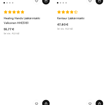
Healing Hands Lääkärintakki
Kentaur Lääkärintakki
Valkoinen HHE5161
47,80 €
(ei sis. ALV:tä)
55,77 €
(ei sis. ALV:tä)