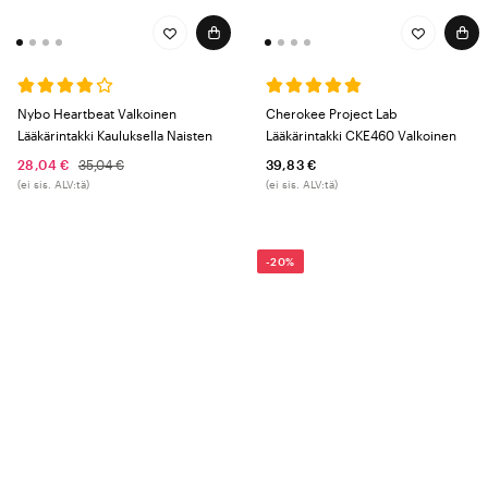
Nybo Heartbeat Valkoinen
Cherokee Project Lab
Lääkärintakki Kauluksella Naisten
Lääkärintakki CKE460 Valkoinen
28,04 €
35,04 €
39,83 €
(ei sis. ALV:tä)
(ei sis. ALV:tä)
-20%