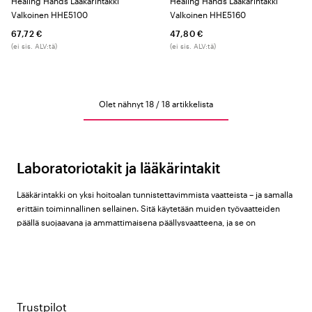
Healing Hands Lääkärintakki
Healing Hands Lääkärintakki
Valkoinen HHE5100
Valkoinen HHE5160
67,72 €
47,80 €
(ei sis. ALV:tä)
(ei sis. ALV:tä)
Olet nähnyt 18 / 18 artikkelista
Laboratoriotakit ja lääkärintakit
Lääkärintakki on yksi hoitoalan tunnistettavimmista vaatteista – ja samalla
erittäin toiminnallinen sellainen. Sitä käytetään muiden työvaatteiden
päällä suojaavana ja ammattimaisena päällysvaatteena, ja se on
vakiovaruste monissa kliinisissä ympäristöissä. (Lue blogistamme lisää
siitä,
miten työvaatteet vaikuttavat työympäristöön
).
Color4carelta löydät laboratoriotakit ja lääkärintakit naisille, miehille ja
unisex-malleina tuotemerkeiltä
Cherokee
,
Healing Hands
,
Nybo
Workwear
,
Almedahls
ja
Kentaur
.
Trustpilot