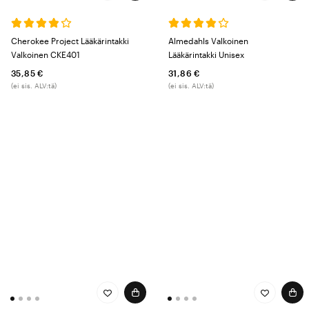
Cherokee Project Lääkärintakki
Almedahls Valkoinen
Valkoinen CKE401
Lääkärintakki Unisex
35,85 €
31,86 €
(ei sis. ALV:tä)
(ei sis. ALV:tä)