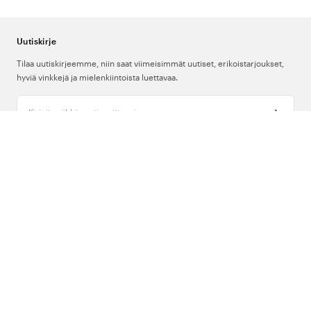
Kentaur:
Klassinen valkoinen lääkärintakki reilussa unisex-mallissa.
Uutiskirje
Mitä tulisi ottaa huomioon lääkärintakkia
Tilaa uutiskirjeemme, niin saat viimeisimmät uutiset, erikoistarjoukset,
valittaessa?
hyviä vinkkejä ja mielenkiintoista luettavaa.
Kirjoita sähköpostiosoitteesi
Pituus:
Useimmat valikoiman lääkärintakit ovat polvipituisia. Tarkista
aina tarkka pituus tuotekuvauksesta, jos tietty pituus on sinulle tärkeä.
Taskut:
Taskujen määrä ja sijoittelu vaihtelevat mallin mukaan.
Meistä
Rintataskuja, sivutaskuja ja sisätaskuja on saatavilla. Tarkista
tuotesivulta kunkin mallin tarkka taskujen asettelu.
Tuki
Istuvuus:
Naisten mallit on leikattu naiselliselle vartalotyypille
sopiviksi ja niissä on usein muotoiltu vyötärö. Miesten malleissa on
Seuraa meitä
huomattavasti suorempi leikkaus. Unisex-malleja löytyy Nybon,
Almedahlsin ja Kentaurin valikoimista.
Suomi
Materiaali ja pestävyys:
Useimmat mallit on valmistettu
helppohoitoisesta puuvilla/polyesterisekoitteesta, joka kestää 60
°C:n pesun. Tarkista aina mallikohtaiset ohjeet pesulapusta.