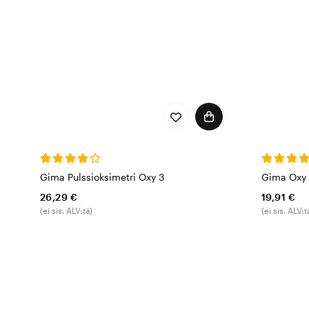
Gima Pulssioksimetri Oxy 3
Gima Oxy 1
26,29 €
19,91 €
(ei sis. ALV:tä)
(ei sis. ALV:t