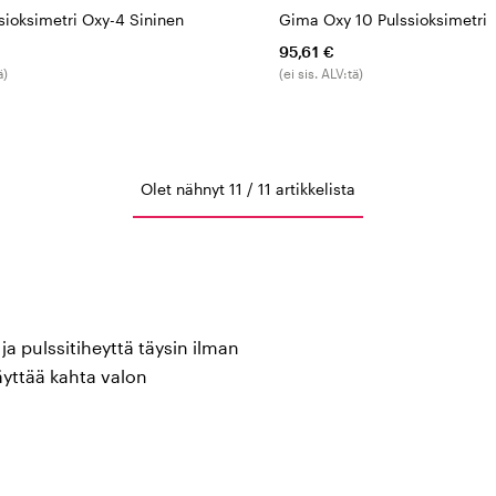
sioksimetri Oxy-4 Sininen
Gima Oxy 10 Pulssioksimetri
95,61 €
ä)
(ei sis. ALV:tä)
Olet nähnyt 11 / 11 artikkelista
ja pulssitiheyttä täysin ilman
käyttää kahta valon
seen happeutuneen
isen normaali SpO₂-arvo on
ellistä arviota.