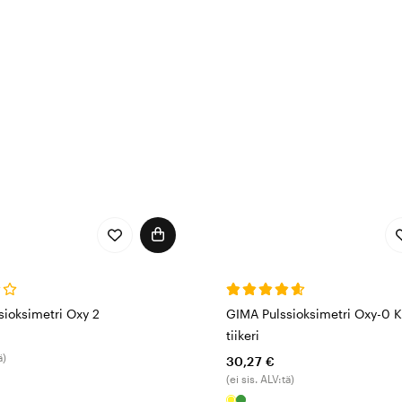
sioksimetri Oxy 2
GIMA Pulssioksimetri Oxy-0 K
tiikeri
ä)
30,27 €
(ei sis. ALV:tä)