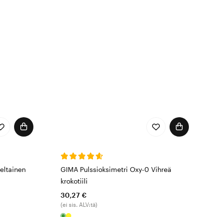
eltainen
GIMA Pulssioksimetri Oxy-0 Vihreä
krokotiili
30,27 €
(ei sis. ALV:tä)