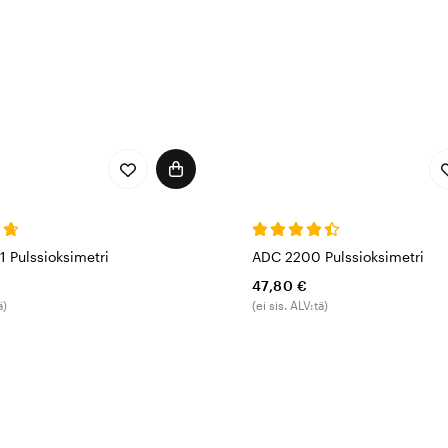
 Pulssioksimetri
ADC 2200 Pulssioksimetri
47,80 €
ä)
(ei sis. ALV:tä)