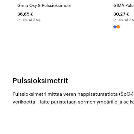
Gima Oxy 9 Pulssioksimetri
GIMA Puls
36,65 €
30,27 €
(ei sis. ALV:tä)
(ei sis. ALV:t
Pulssioksimetrit
Pulssioksimetri mittaa veren happisaturaatiota (SpO₂) 
verikoetta – laite puristetaan sormen ympärille ja se 
aallonpituutta (punaista ja infrapunavaloa) laskeak
hemoglobiinin osuuden valtimoveressä. Terveen aiku
95–100 %. Alle 90 %:n arvot vaativat yleensä lääketiete