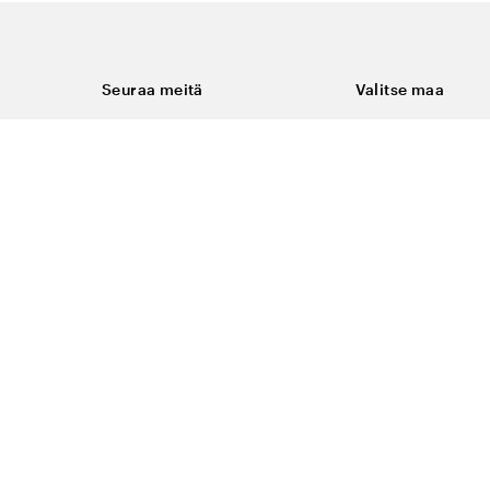
Seuraa meitä
Valitse maa
Facebook
Suomi
Instagram
Youtube
ukset
LinkedIn
keminen
t