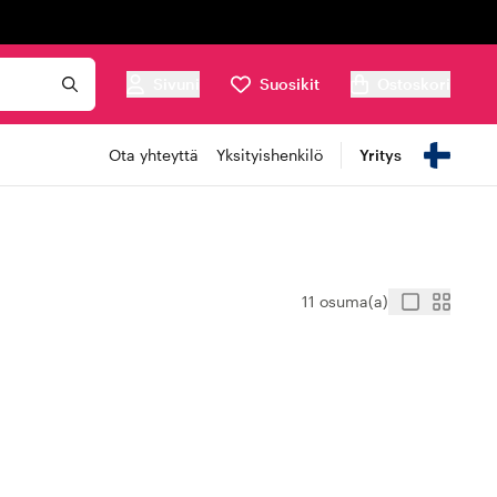
Sivuni
Suosikit
Ostoskori
Ota yhteyttä
Yksityishenkilö
Yritys
11 osuma(a)