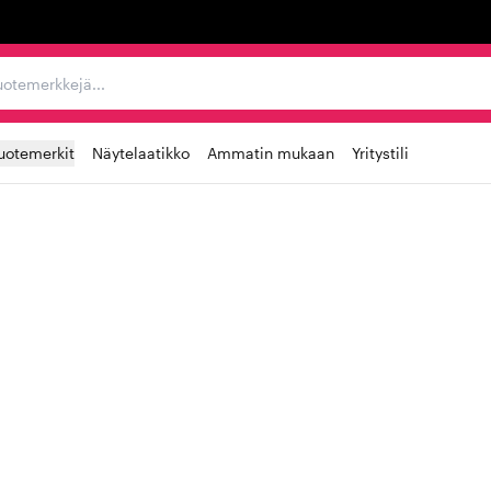
ta, tuotemerkkejä...
uotemerkit
Näytelaatikko
Ammatin mukaan
Yritystili