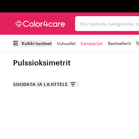
Trustpilot
Etsi tuotteita, kategorioi
Kaikki tuotteet
Uutuudet
Kampanjat
Bestsellerit
T
Pulssioksimetrit
SUODATA JA LAJITTELE