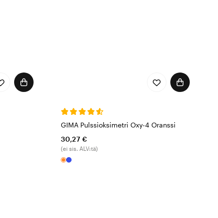
GIMA Pulssioksimetri Oxy-4 Oranssi
30,27 €
(ei sis. ALV:tä)