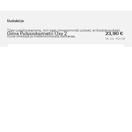
Uutiskirje
Tilaa uutiskirjeemme, niin saat viimeisimmät uutiset, erikoistarjoukset,
Gima Pulssioksimetri Oxy 2
23,90 €
hyviä vinkkejä ja mielenkiintoista luettavaa.
(ei sis. ALV:tä)
Kirjoita sähköpostiosoitteesi
Meistä
Tuki
Seuraa meitä
Suomi