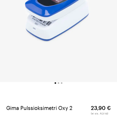
Gima Pulssioksimetri Oxy 2
23,90 €
(ei sis. ALV:tä)