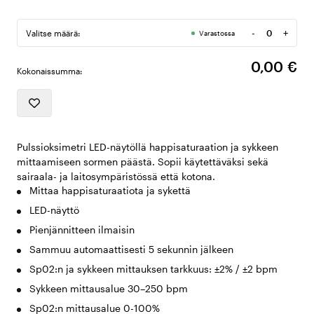
-
+
Valitse määrä:
Varastossa
Määrä
0,00 €
Kokonaissumma:
Pulssioksimetri LED-näytöllä happisaturaation ja sykkeen
mittaamiseen sormen päästä. Sopii käytettäväksi sekä
sairaala- ja laitosympäristössä että kotona.
Mittaa happisaturaatiota ja sykettä
LED-näyttö
Pienjännitteen ilmaisin
Sammuu automaattisesti 5 sekunnin jälkeen
Sp02:n ja sykkeen mittauksen tarkkuus: ±2% / ±2 bpm
Sykkeen mittausalue 30–250 bpm
Sp02:n mittausalue 0-100%