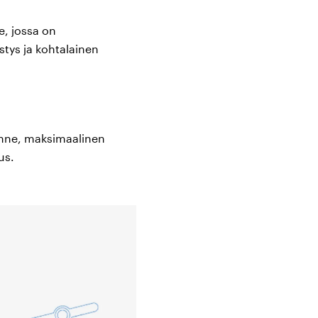
yksinkertaisella tavalla
e, jossa on
a.
stys ja kohtalainen
uutos (esim. vaikeassa
ia, sinun on tiedettävä,
enne, maksimaalinen
le sinua varten.
us.
enluu.
, istuin-, selkä- ja
iskaan asti. Siksi ota
sää päivittäistä käyttöä
olla käytössäsi koko
yneeseen verenkiertoon,
kuluttua.