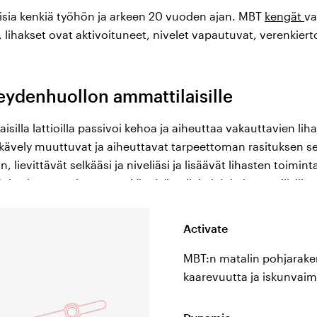
isia kenkiä työhön ja arkeen 20 vuoden ajan. MBT
kengät
va
lihakset ovat aktivoituneet, nivelet vapautuvat, verenkier
eydenhuollon ammattilaisille
asaisilla lattioilla passivoi kehoa ja aiheuttaa vakauttavien l
kävely muuttuvat ja aiheuttavat tarpeettoman rasituksen s
 lievittävät selkääsi ja niveliäsi ja lisäävät lihasten toimin
ä
, koska ne muistuttavat kävelyä paljain jaloin luonnollisilla p
en haaste koko keholle. MBT työkengät on suunniteltu jäljit
llä ja vaihtelevilla pinnoilla, jotka aktivoivat kehon lihakset
Activate
MBT:n matalin pohjarake
avat treeniä ilman liikuntaa
kaarevuutta ja iskunvai
hjarakenne antaa terävämmän asennon, lisää lihasten toimi
vat hieman epävakaan pinnan, joka tekee tasapainon löytäm