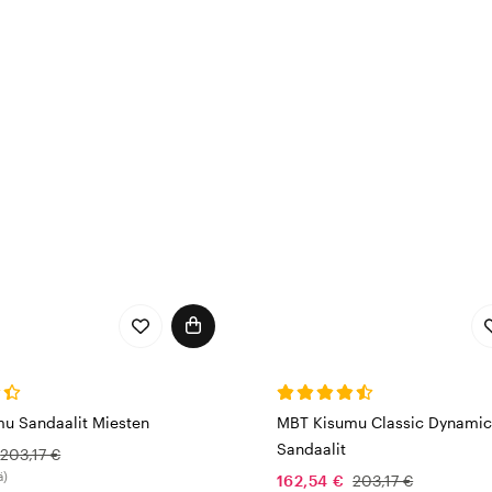
u Sandaalit Miesten
MBT Kisumu Classic Dynamic
Sandaalit
203,17 €
ä)
162,54 €
203,17 €