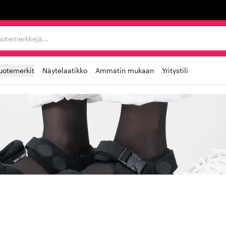
ta, tuotemerkkejä...
uotemerkit
Näytelaatikko
Ammatin mukaan
Yritystili