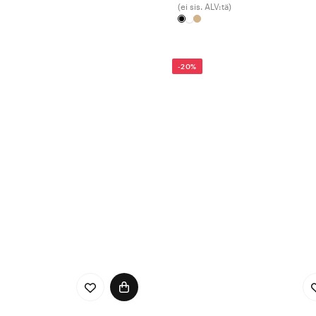
(ei sis. ALV:tä)
-20%