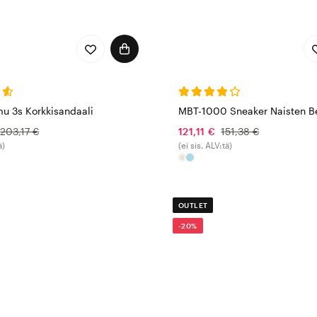
u 3s Korkkisandaali
MBT-1000 Sneaker Naisten B
203,17 €
121,11 €
151,38 €
ä)
(ei sis. ALV:tä)
OUTLET
-20%