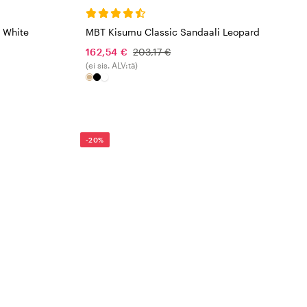
 White
MBT Kisumu Classic Sandaali Leopard
162,54 €
203,17 €
(ei sis. ALV:tä)
-20%