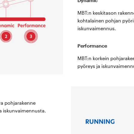
Dynamic
än heti työhön ja keho vahvistuu sisä- ja ulkopuolelta. Tällä 
MBT:n keskitason rakenn
artaloasento, johon säännöllinen kenkien käyttö usein johta
kohtalainen pohjan pyöri
iskunvaimennus.
gät sopivat?
Performance
hes kaikkien käytössä, mutta jos sinulla on jalkojen tunnep
ittele näitä kenkiä. Jos sinulla on aktiivisia levyjen murtum
MBT:n korkein pohjarak
tko murtumat lieviä. Jos ne ovat kipeitä - MBT kengät eivät o
pyöreys ja iskunvaimenn
le, jolla on kouristuksia, ylikuormitusta, astroja tai vaivais
että monet kokevat arkuutta ja kevyttä kireyttä vyötärö-, reisi-
ki siitä, että taustalla olevat lihakset aktivoituvat jaloista n
ytä kenkiäsi vain 20-30 minuuttia kerrallaan, minkä jälkeen li
ava pohjarakenne
äädön jälkeen, joka voi kestää jopa 14 päivää, kengät voivat 
 ja iskunvaimennusta.
viikossa. Lisääntynyt lihasaktiviteetti johtaa myös lisäänt
nemmän kuin tavallisesti. Tämä yleensä katoaa hetken ajan 