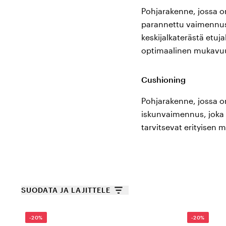
MBT - maailman 
Pohjarakenne, jossa o
parannettu vaimennus
Yritys MBT lanseerattiin
keskijalkaterästä etuja
havaittiin nopeasti niide
optimaalinen mukavu
saatavilla eri malleissa, 
lääketieteellisen luokan y
Cushioning
suosiossa luoden tukea ja
on yli 40 tutkimusten ka
Pohjarakenne, jossa 
tasapainon ja aktiivisemm
iskunvaimennus, joka so
tarvitsevat erityisen 
SUODATA JA LAJITTELE
-20%
-20%