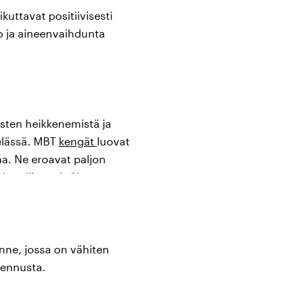
ikuttavat positiivisesti
to ja aineenvaihdunta
ihasten heikkenemistä ja
elässä. MBT
kengät
luovat
taa. Ne eroavat paljon
innoilla - erittäin
telemään lempeää
.
nne, jossa on vähiten
mennusta.
ntaa ja vapauttaa selkää
isestä helppoa. Syvät