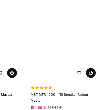
 Mustat
MBT MTR-1500 II/III Sneaker Naiset
Musta
154,89 €
193,62 €