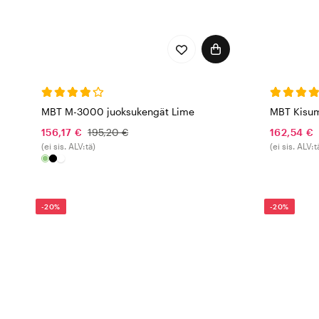
MBT M-3000 juoksukengät Lime
MBT Kisum
156,17 €
195,20 €
162,54 €
(ei sis. ALV:tä)
(ei sis. ALV:t
-20%
-20%