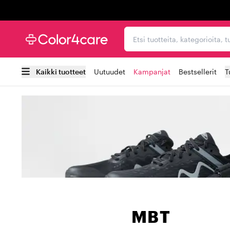
Trustpilot
Etsi tuotteita, kategorioi
Kaikki tuotteet
Uutuudet
Kampanjat
Bestsellerit
T
MBT