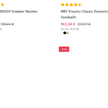
3600X Sneaker Naisten
MBT Kisumu Classic Dynamic
Sandaalit
135,44 €
162,54 €
203,17 €
ä)
(ei sis. ALV:tä)
-20%