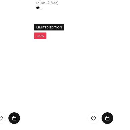
(ei sis. ALV:tä)
LIMITED EDITION
-20%