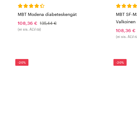
MBT Modena diabeteskengät
MBT SF-M
Valkoinen
108,36 €
135,44 €
(ei sis. ALV:tä)
108,36 €
(ei sis. ALV:t
-20%
-20%