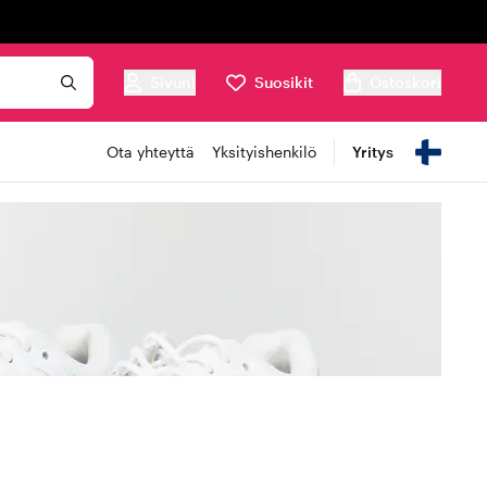
Sivuni
Suosikit
Ostoskori
Ota yhteyttä
Yksityishenkilö
Yritys