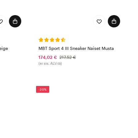
eige
MBT Sport 4 III Sneaker Naiset Musta
174,02 €
217,52 €
(ei sis. ALV:tä)
-20%