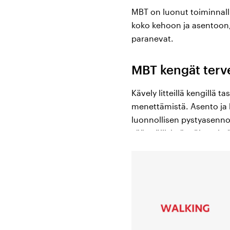
MBT on luonut toiminnall
koko kehoon ja asentoon, 
paranevat.
MBT kengät terv
Kävely litteillä kengillä t
menettämistä. Asento ja 
luonnollisen pystyasennon,
säännöllisistä
työkengist
miellyttävä ja positiivin
luonnollista askelta pehmei
MBT kengät tarjo
Ainutlaatuinen pyöreä po
ja päätä. MBT kengät luo