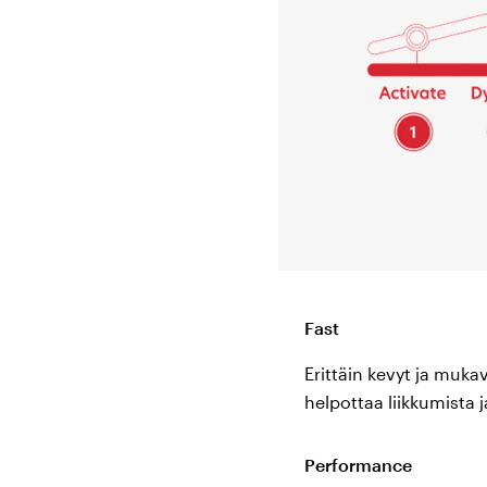
vakauttavat lihakset viedä
vältetään passiivisempi v
Kenelle MBT ken
MBT kengät voivat olla lä
diabeteksessa), emme suos
ovatko ne kipeitä vai ova
Työkengät ovat hyvät sinul
Alussa ei ole harvinaista, 
Fast
vatsalihaksissa. Se on merk
rauhallisesti alussa ja kä
Erittäin kevyt ja muk
vähitellen. Asteittaisen s
helpottaa liikkumista
päivän, seitsemän päivää 
joka aiheuttaa hikoilua e
Performance