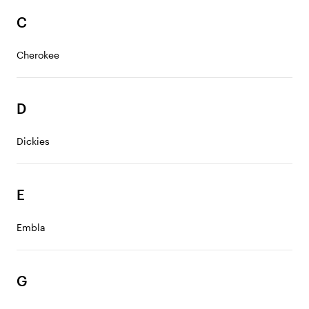
C
Cherokee
D
Dickies
E
Embla
G