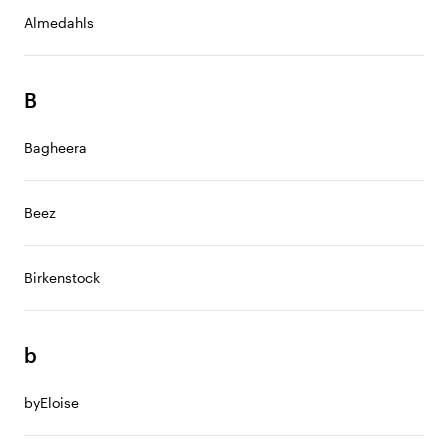
Almedahls
B
Bagheera
Beez
Birkenstock
b
byEloise