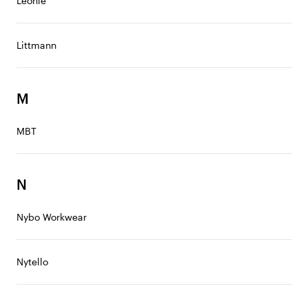
Léonie
Littmann
M
MBT
N
Nybo Workwear
Nytello