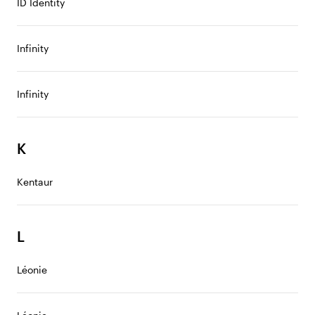
ID Identity
Infinity
Infinity
K
Kentaur
L
Léonie