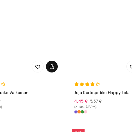
idike Valkoinen
Jojo Kortinpidike Happy Liila
€
4,45 €
5,57 €
ä)
(ei sis. ALV:tä)
-20%