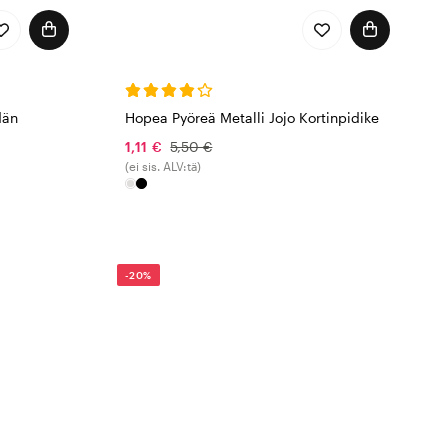
dän
Hopea Pyöreä Metalli Jojo Kortinpidike
1,11 €
5,50 €
(ei sis. ALV:tä)
-20%