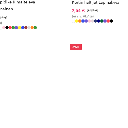
npidike Kimalteleva
Kortin haltijat Läpinäkyvä
nainen
2,54 €
3,17 €
(ei sis. ALV:tä)
57 €
ä)
-25%