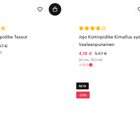
npidike Tassut
Jojo Kortinpidike Kimallus sy
Vaaleanpunainen
57 €
ä)
4,18 €
5,57 €
(ei sis. ALV:tä)
NEW
-20%