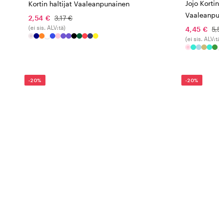
Jojo Korti
Kortin haltijat Vaaleanpunainen
Vaaleanpu
2,54 €
3,17 €
(ei sis. ALV:tä)
4,45 €
5,
(ei sis. ALV:t
-20%
-20%