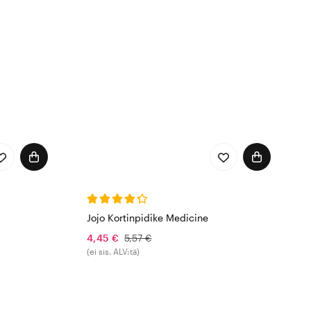
Jojo Kortinpidike Medicine
4,45 €
5,57 €
(ei sis. ALV:tä)