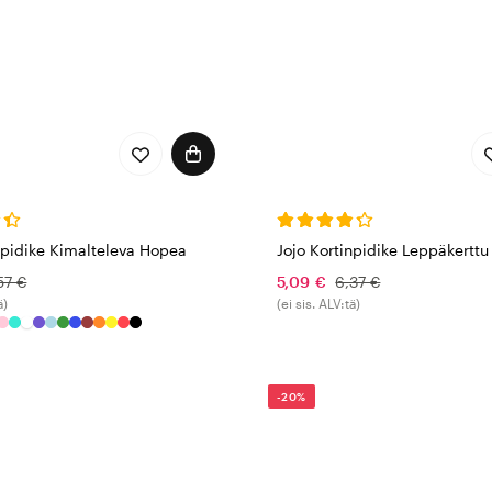
npidike Kimalteleva Hopea
Jojo Kortinpidike Leppäkerttu
57 €
5,09 €
6,37 €
ä)
(ei sis. ALV:tä)
-20%