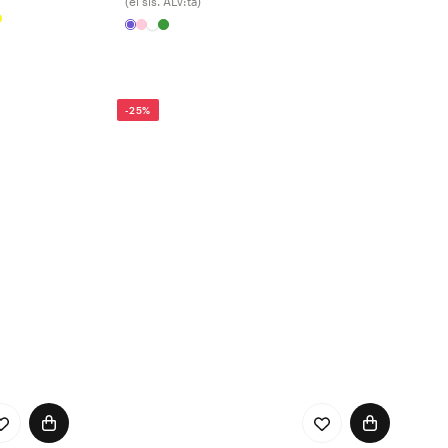
(ei sis. ALV:tä)
-25%