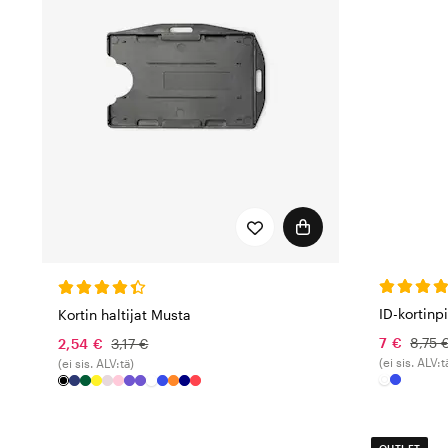
ID-kortinp
Kortin haltijat Musta
7 €
8,75 
2,54 €
3,17 €
(ei sis. ALV:t
(ei sis. ALV:tä)
OUTLET