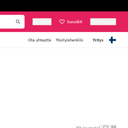
Sivuni
Suosikit
Ostoskori
Ota yhteyttä
Yksityishenkilö
Yritys
92 osuma(a)