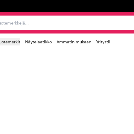
ta, tuotemerkkejä...
uotemerkit
Näytelaatikko
Ammatin mukaan
Yritystili