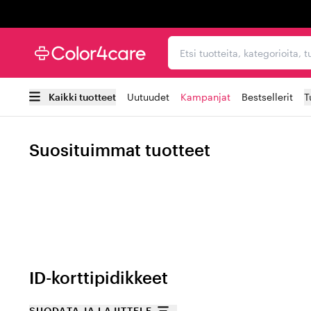
Trustpilot
Etsi tuotteita, kategorioi
Kaikki tuotteet
Uutuudet
Kampanjat
Bestsellerit
T
Suosituimmat tuotteet
ID-korttipidikkeet
SUODATA JA LAJITTELE