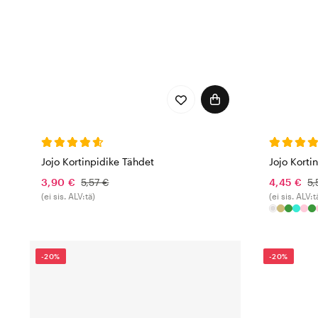
Jojo Kortinpidike Tähdet
Jojo Korti
3,90 €
5,57 €
4,45 €
5,
(ei sis. ALV:tä)
(ei sis. ALV:t
-20%
-20%