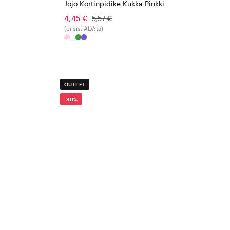
Jojo Kortinpidike Kukka Pinkki
4,45 €
5,57 €
(ei sis. ALV:tä)
OUTLET
-80%