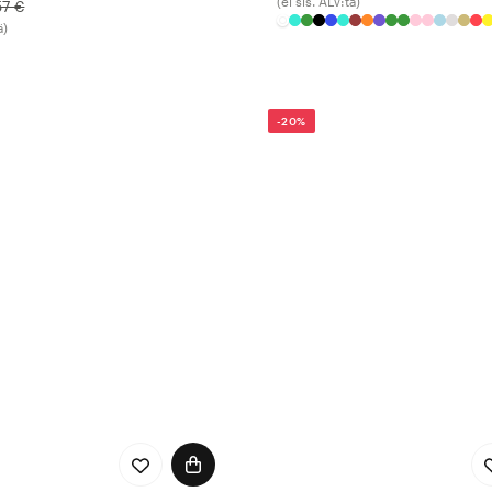
(ei sis. ALV:tä)
57 €
ä)
-20%