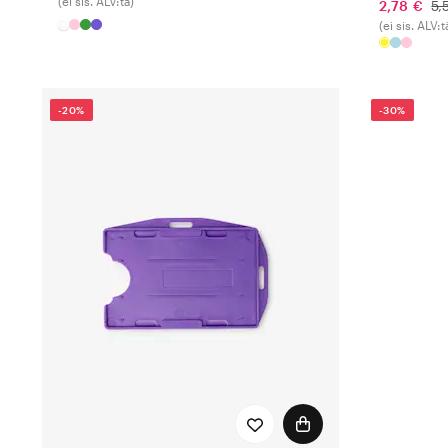
(ei sis. ALV:tä)
2,78 €
5,
(ei sis. ALV:t
-20%
-30%