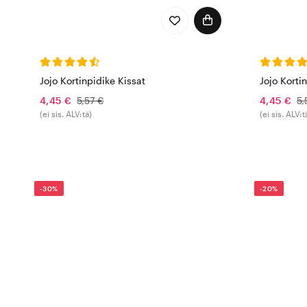
Jojo Kortinpidike Kissat
Jojo Korti
4,45 €
5,57 €
4,45 €
5,
(ei sis. ALV:tä)
(ei sis. ALV:t
-30%
-20%