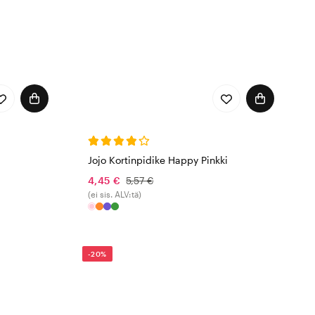
Jojo Kortinpidike Happy Pinkki
4,45 €
5,57 €
(ei sis. ALV:tä)
-20%