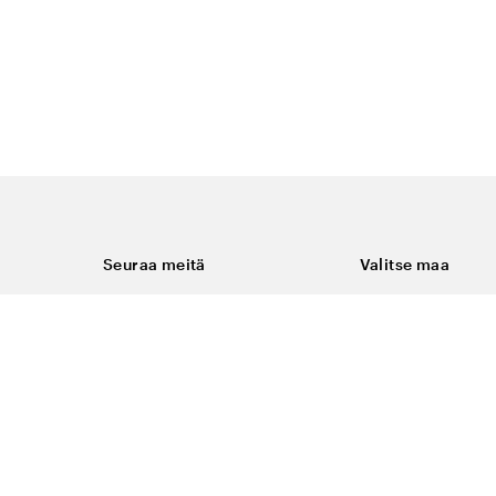
Seuraa meitä
Valitse maa
Facebook
Suomi
Instagram
Youtube
ukset
LinkedIn
keminen