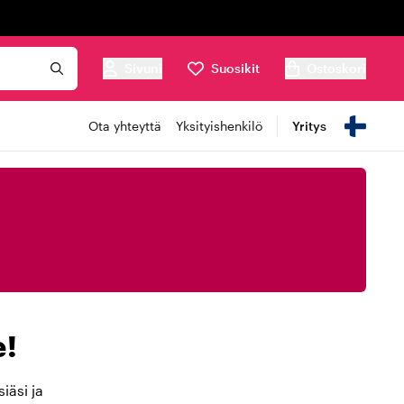
Sivuni
Suosikit
Ostoskori
Ota yhteyttä
Yksityishenkilö
Yritys
e!
iäsi ja