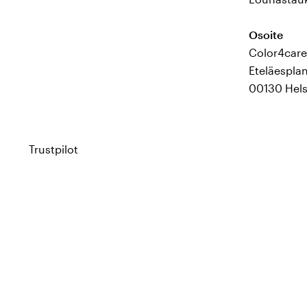
Osoite
Color4care
Eteläespla
00130 Hels
Trustpilot