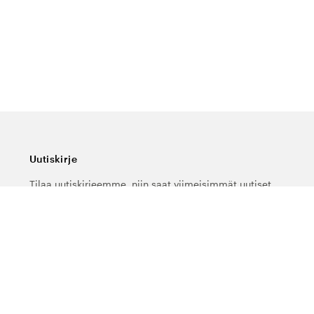
Uutiskirje
Tilaa uutiskirjeemme, niin saat viimeisimmät uutiset,
erikoistarjoukset, hyviä vinkkejä ja mielenkiintoista
luettavaa.
Kirjoita sähköpostiosoitteesi