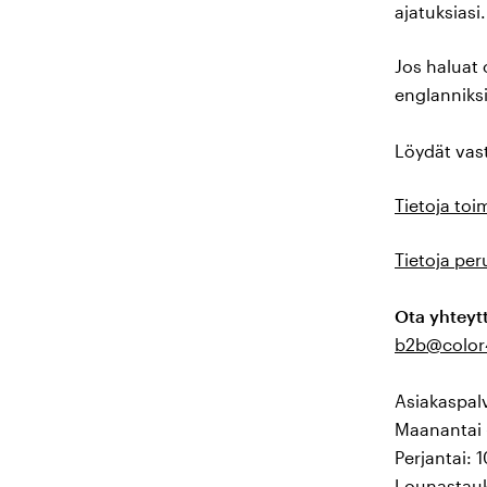
ajatuksiasi.
Jos haluat 
englanniksi 
Löydät vast
Tietoja toi
Tietoja per
Ota yhteyt
b2b@color4
Asiakaspal
Maanantai -
Perjantai: 
Lounastauk