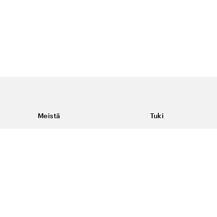
Meistä
Tuki
Tietoja Color4caresta
Ota yhteyttä
Yleisiä kysymyksiä
Ehdot
Toimitukset & palaut
Peruutus, palautus ja
virheilmoituksen te