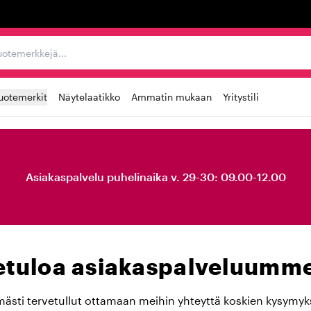
ta, tuotemerkkejä...
uotemerkit
Näytelaatikko
Ammatin mukaan
Yritystili
Asiakaspalvelu puhelinaika v. 29-30: 09.00-12.00
etuloa asiakaspalveluumm
ästi tervetullut ottamaan meihin yhteyttä koskien kysymyks