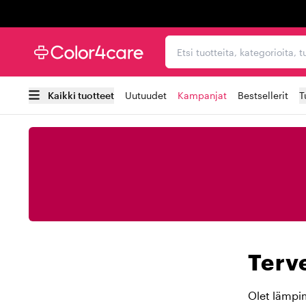
Trustpilot
Etsi tuotteita, kategorioi
Kaikki tuotteet
Uutuudet
Kampanjat
Bestsellerit
T
Terv
Olet lämpim