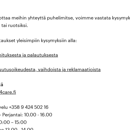
ottaa meihin yhteyttä puhelimitse, voimme vastata kysymyks
tai ruotsiksi.
aukset yleisimpiin kysymyksiin alla:
mituksesta ja palautuksesta
uutusoikeudesta, vaihdoista ja reklamaatioista
tä
care.fi
velu +358 9 424 502 16
 Perjantai: 10.00 - 16.00
10:00 – 15:00
o 13.00 - 14.00