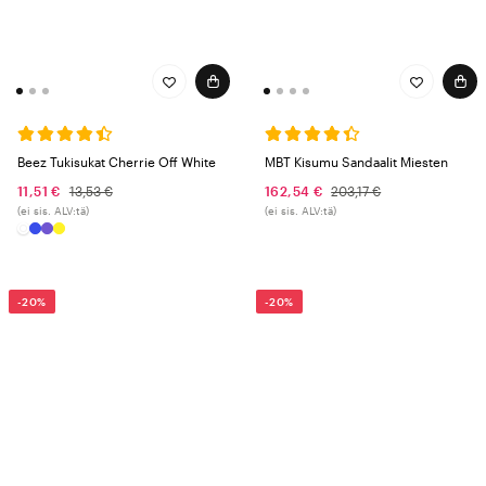
Beez Tukisukat Cherrie Off White
MBT Kisumu Sandaalit Miesten
11,51 €
13,53 €
162,54 €
203,17 €
(ei sis. ALV:tä)
(ei sis. ALV:tä)
-20%
-20%