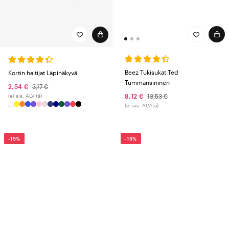
Beez Tukisukat Ted
Kortin haltijat Läpinäkyvä
Tummansininen
2,54 €
3,17 €
(ei sis. ALV:tä)
8,12 €
13,53 €
(ei sis. ALV:tä)
-15%
-15%