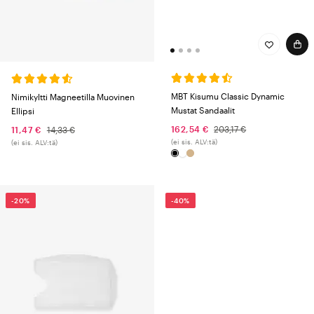
MBT Kisumu Classic Dynamic
Nimikyltti Magneetilla Muovinen
Mustat Sandaalit
Ellipsi
162,54 €
203,17 €
11,47 €
14,33 €
(ei sis. ALV:tä)
(ei sis. ALV:tä)
-20%
-40%