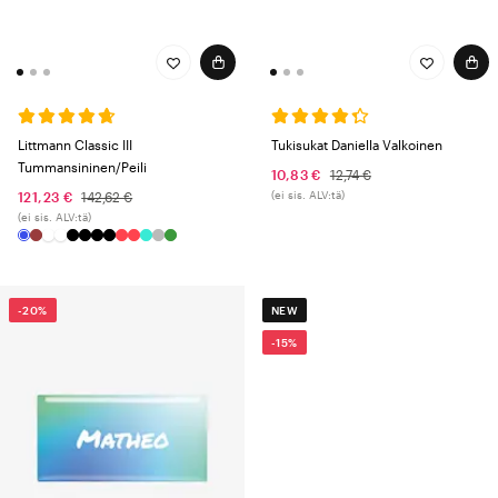
Littmann Classic III
Tukisukat Daniella Valkoinen
Tummansininen/Peili
10,83 €
12,74 €
(ei sis. ALV:tä)
121,23 €
142,62 €
(ei sis. ALV:tä)
-20%
NEW
-15%