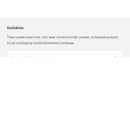
Uutiskirje
Tilaa uutiskirjeemme, niin saat viimeisimmät uutiset, erikoistarjoukset,
hyviä vinkkejä ja mielenkiintoista luettavaa.
Kirjoita sähköpostiosoitteesi
Meistä
Tuki
Seuraa meitä
Suomi