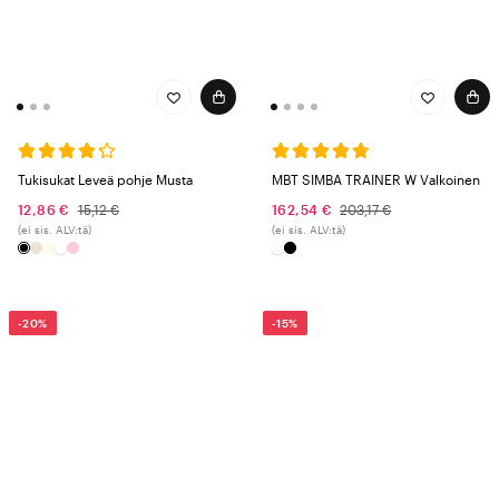
Tukisukat Leveä pohje Musta
MBT SIMBA TRAINER W Valkoinen
12,86 €
15,12 €
162,54 €
203,17 €
(ei sis. ALV:tä)
(ei sis. ALV:tä)
-20%
-15%