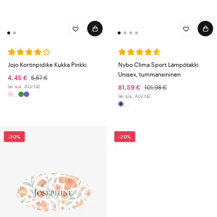
Jojo Kortinpidike Kukka Pinkki
Nybo Clima Sport Lämpötakki
Unisex, tummansininen
4,45 €
5,57 €
(ei sis. ALV:tä)
81,59 €
101,98 €
(ei sis. ALV:tä)
-20%
-20%