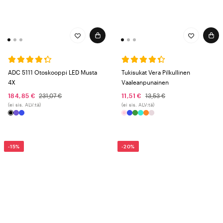
ADC 5111 Otoskooppi LED Musta
Tukisukat Vera Pilkullinen
4X
Vaaleanpunainen
184,85 €
231,07 €
11,51 €
13,53 €
(ei sis. ALV:tä)
(ei sis. ALV:tä)
-15%
-20%