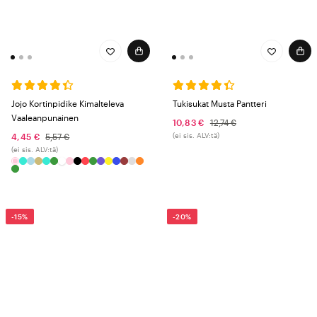
Jojo Kortinpidike Kimalteleva
Tukisukat Musta Pantteri
Vaaleanpunainen
10,83 €
12,74 €
(ei sis. ALV:tä)
4,45 €
5,57 €
(ei sis. ALV:tä)
-15%
-20%