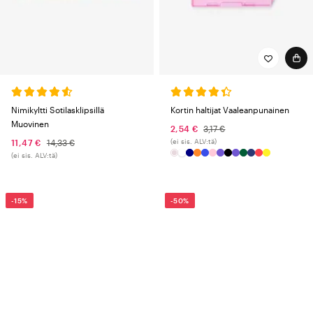
Nimikyltti Sotilasklipsillä
Kortin haltijat Vaaleanpunainen
Muovinen
2,54 €
3,17 €
(ei sis. ALV:tä)
11,47 €
14,33 €
(ei sis. ALV:tä)
-15%
-50%