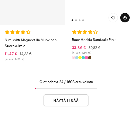
Beez Hedda Sandaalit Pink
Nimikyltti Magneetilla Muovinen
Suorakulmio
33,86 €
39,82 €
(ei sis. ALV:tä)
11,47 €
14,33 €
(ei sis. ALV:tä)
Olet nähnyt 24 / 1608 artikkelista
NÄYTÄ LISÄÄ