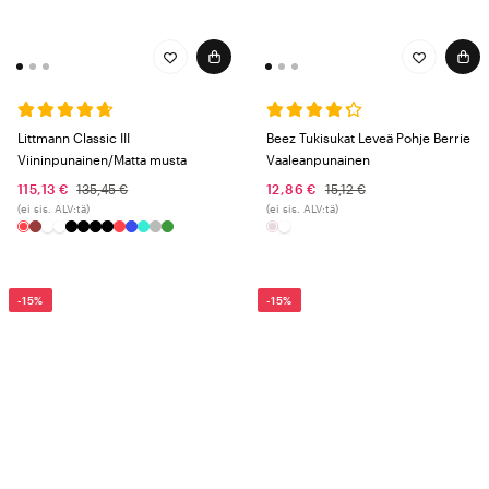
Littmann Classic III
Beez Tukisukat Leveä Pohje Berrie
Viininpunainen/Matta musta
Vaaleanpunainen
115,13 €
135,45 €
12,86 €
15,12 €
(ei sis. ALV:tä)
(ei sis. ALV:tä)
-15%
-15%