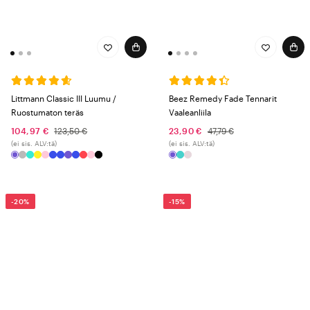
Littmann Classic III Luumu /
Beez Remedy Fade Tennarit
Ruostumaton teräs
Vaaleanliila
104,97 €
123,50 €
23,90 €
47,79 €
(ei sis. ALV:tä)
(ei sis. ALV:tä)
-20%
-15%