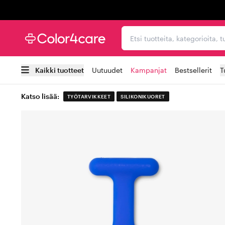
Trustpilot
Etsi tuotteita, kategorioi
Kaikki tuotteet
Uutuudet
Kampanjat
Bestsellerit
T
Katso lisää:
TYÖTARVIKKEET
SILIKONIKUORET