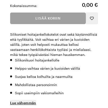
0,00 €
Kokonaissumma:
LISÄÄ KORIIN
Silikoniset hoitajankellokotelot ovat sekä käytännöllisiä
että tyylikkäitä. Voit vaihtaa eri värien ja kuvioiden
välillä, joten voit helposti mukauttaa kellosi
vastaamaan henkilökohtaista tyyliäsi ja mielialaasi,
mikä tekee työpäivästäsi hieman hauskemman.
Silikonikuori hoitajankellolle
Helppo vaihtaa värien ja kuvioiden välillä
Suojaa kelloa kolhuilta ja naarmuilta
Mahdollistaa personoinnin
Sopii useimpiin vakiomalleihin
Lue vähemmän