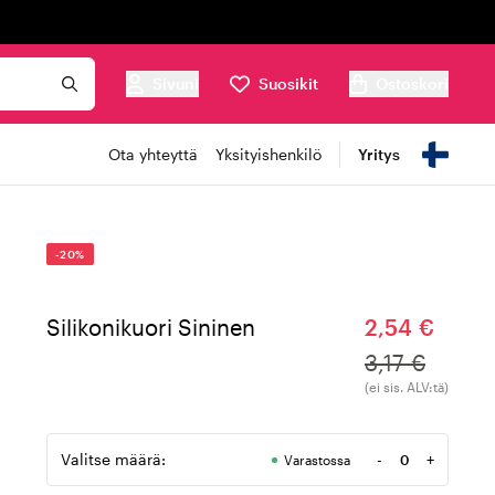
Sivuni
Suosikit
Ostoskori
Ota yhteyttä
Yksityishenkilö
Yritys
-20%
Silikonikuori Sininen
2,54 €
3,17 €
(ei sis. ALV:tä)
Valitse määrä:
-
+
Varastossa
Määrä