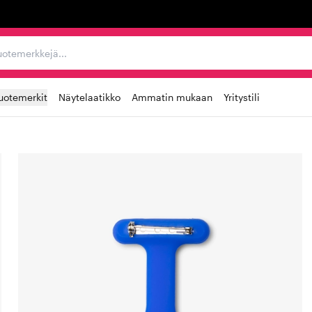
ta, tuotemerkkejä...
uotemerkit
Näytelaatikko
Ammatin mukaan
Yritystili