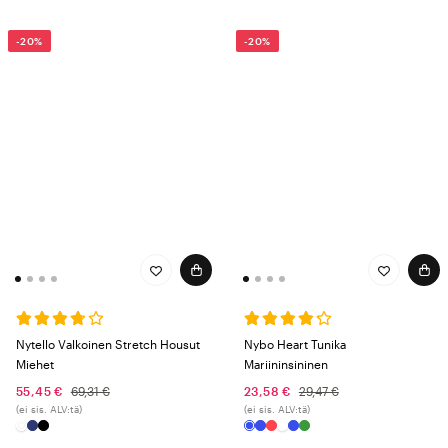
-20%
-20%
Nytello Valkoinen Stretch Housut
Nybo Heart Tunika
Miehet
Mariininsininen
55,45 €
69,31 €
23,58 €
29,47 €
(ei sis. ALV:tä)
(ei sis. ALV:tä)