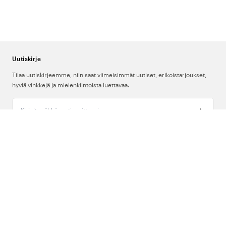
Tencel:
Ympäristöystävällinen materiaali, jolla on erinomainen
hengittävyys ja kosteudenimukyky. Sopii lämminverisille ja kestää
pesun jopa 60 °C:ssa.
Jousto (Stretch):
Useat vaatteistamme sisältävät elastaania tai on
valmistettu joustavista materiaaleista liikkumisvapauden lisäämiseksi.
Erityisen yleistä työhousuissa ja busarongeissa.
Uutiskirje
Tilaa uutiskirjeemme, niin saat viimeisimmät uutiset, erikoistarjoukset,
hyviä vinkkejä ja mielenkiintoista luettavaa.
Alakategoriat
Kirjoita sähköpostiosoitteesi
Busarongit ja tunikat:
Klassisia hoitoalan vaatteita, joita hoitajat ovat
käyttäneet vuosikymmeniä. Saatavana naisten ja unisex-malleina –
Meistä
naisten mallit ovat vartalonmyötäisempiä, unisex-mallit tilavampia ja
suorempia. Monissa on sivuhalkiot liikkumisvapauden lisäämiseksi
sekä käytännölliset taskut työkaluille ja tarvikkeille.
Tuki
Työhousut:
Istuvuuksia kapeasta (slim) leveään (wide leg), ja
Seuraa meitä
vyötäröllä on joko kuminauha tai kiristysnauha säädettävää istuvuutta
varten. Monet mallit ovat joustavia täydellisen liikkumisvapauden
takaamiseksi.
Suomi
Paidat ja puserot:
Edestä napitettavat yläosat, jotka luovat hieman