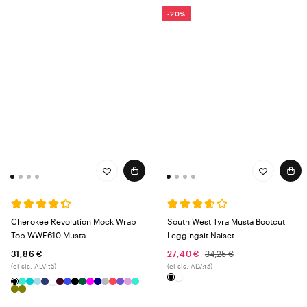
-20%
Cherokee Revolution Mock Wrap
South West Tyra Musta Bootcut
Top WWE610 Musta
Leggingsit Naiset
31,86 €
27,40 €
34,25 €
(ei sis. ALV:tä)
(ei sis. ALV:tä)