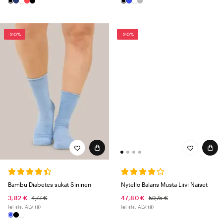
-20%
-20%
Nytello Balans Musta Liivi Naiset
Bambu Diabetes sukat Sininen
47,80 €
59,75 €
3,82 €
4,77 €
(ei sis. ALV:tä)
(ei sis. ALV:tä)