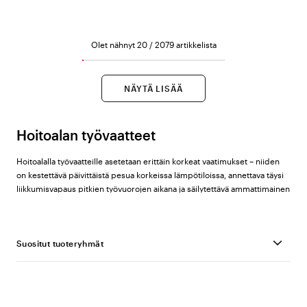
Olet nähnyt 20 / 2079 artikkelista
NÄYTÄ LISÄÄ
Hoitoalan työvaatteet
Hoitoalalla työvaatteille asetetaan erittäin korkeat vaatimukset – niiden
on kestettävä päivittäistä pesua korkeissa lämpötiloissa, annettava täysi
liikkumisvapaus pitkien työvuorojen aikana ja säilytettävä ammattimainen
ilme koko päivän ajan. Color4carelta löydät laajan valikoiman työvaatteita
sairaanhoitajille, lähihoitajille, lääkäreille ja muulle hoito- ja hoiva-alan
henkilöstölle tunnetuilta tuotemerkeiltä kuten
Nybo Workwear
,
Cherokee
Suositut tuoteryhmät
,
Hejco
,
Segers
,
Dickies
ja
Almedahls
.
(Lue myös blogistamme:
Puserot
Miten työvaatteet vaikuttavat työympäristöön
.)