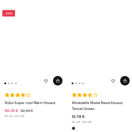
-20%
Nybo Super cool Marin Housut
Almedahls Musta Resorihousut
Tencel Unisex
50,35 €
62,94 €
(ei sis. ALV:tä)
51,78 €
(ei sis. ALV:tä)