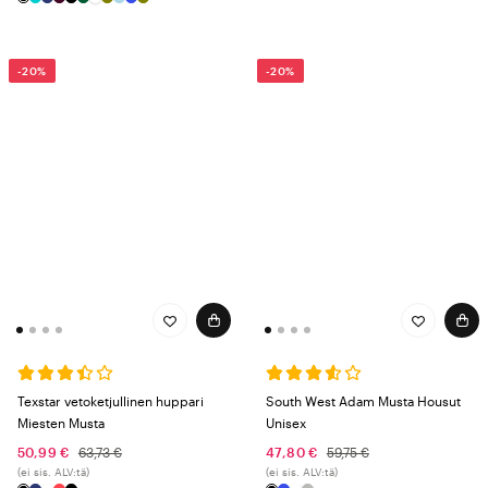
-20%
-20%
Texstar vetoketjullinen huppari
South West Adam Musta Housut
Miesten Musta
Unisex
50,99 €
63,73 €
47,80 €
59,75 €
(ei sis. ALV:tä)
(ei sis. ALV:tä)