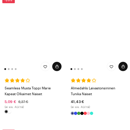
-20%
Seamless Musta Toppi Marie
Almedahls Laivastonsininen
Kapeat Olkaimet Naiset
Tunika Naiset
5,09 €
6,37 €
41,43 €
(ei sis. ALV:tä)
(ei sis. ALV:tä)