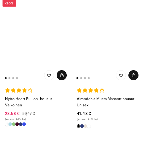
-20%
Nybo Heart Pull on -housut
Almedahls Musta Mansettihousut
Valkoinen
Unisex
23,58 €
29,47 €
41,43 €
(ei sis. ALV:tä)
(ei sis. ALV:tä)