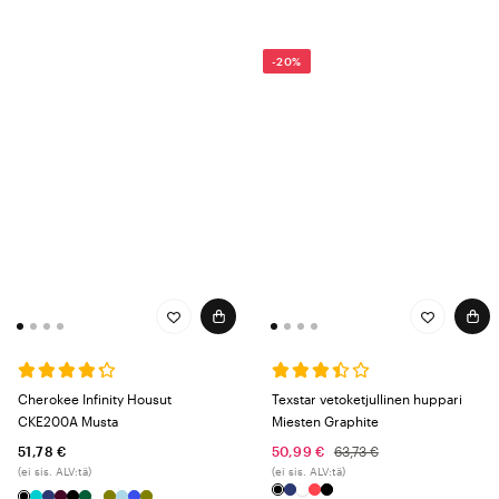
-20%
Cherokee Infinity Housut
Texstar vetoketjullinen huppari
CKE200A Musta
Miesten Graphite
51,78 €
50,99 €
63,73 €
(ei sis. ALV:tä)
(ei sis. ALV:tä)