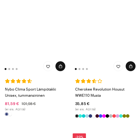
Nybo Clima Sport Lämpötakki
Cherokee Revolution Housut
Unisex, tummansininen
WWE110 Musta
81,59 €
101,98 €
35,85 €
(ei sis. ALV:tä)
(ei sis. ALV:tä)
-20%