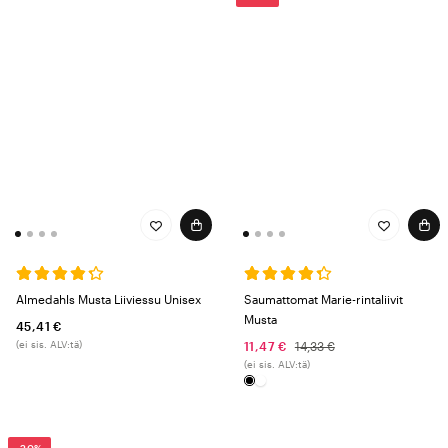
Almedahls Musta Liiviessu Unisex
Saumattomat Marie-rintaliivit
Musta
45,41 €
(ei sis. ALV:tä)
11,47 €
14,33 €
(ei sis. ALV:tä)