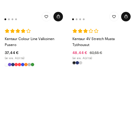
Kentaur Colour Line Valkoinen
Kentaur 4V Stretch Musta
Pusero
Työhousut
37,44 €
48,44 €
60,55 €
(ei sis. ALV:tä)
(ei sis. ALV:tä)