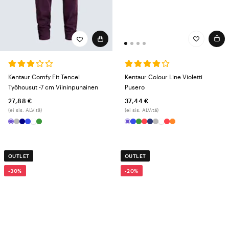
Kentaur Colour Line Violetti
Kentaur Comfy Fit Tencel
Pusero
Työhousut -7 cm Viininpunainen
37,44 €
27,88 €
(ei sis. ALV:tä)
(ei sis. ALV:tä)
OUTLET
OUTLET
-30%
-20%