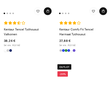
Kentaur Tencel Työhousut
Kentaur Comfy Fit Tencel
Valkoinen
Harmaat Työhousut
38,24 €
27,88 €
(ei sis. ALV:tä)
(ei sis. ALV:tä)
OUTLET
-20%