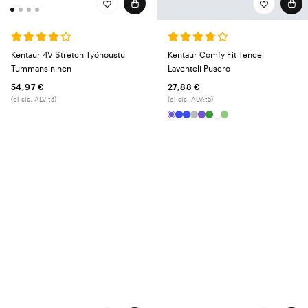
mukavuuden ja täyden liikkumisvapauden, kun taas nopeasti kuivuvat
materiaalit ja älykkäät yksityiskohdat helpottavat arkea.
Kentaur Colour Line
– Raikkaita värejä, toimivuutta ja mukavuutta
vaatteissa, jotka sopivat helposti yhteen monissa eri ammateissa.
Kentaur 4V Stretch Työhoustu
Kentaur Comfy Fit Tencel
Kollektio, joka tekee työpäivästä hieman hauskemman – ja hieman
Tummansininen
Laventeli Pusero
tyylikkäämmän.
54,97 €
27,88 €
Kentaur Comfy Fit
– Kehitetty hoitohenkilökunnalle, joka tarvitsee
(ei sis. ALV:tä)
(ei sis. ALV:tä)
pitkäkestoista mukavuutta kovassa tahdissa. Kevyt kangas tekee
vaatteista pehmeitä, hengittäviä ja nopeasti kuivuvia – miellyttävä
valinta niille, jotka huolehtivat muista.
Kestävät työvaatteet optimaalisella
mukavuudella
Kentaurilta tarjoamme muun muassa bussarongeja, työhousuja ja
lääkärintakkeja optimaalisella toiminnallisuudella ja mukavuudella – sekä
naisten että unisex-malleina, useissa väreissä ja versioissa. Työvaatteet
on valmistettu kestämään terveydenhuollon päivittäistä kulutusta, ja niitä
testataan fokusryhmissä, lähettiläiden toimesta sekä pesuloissa, jotta ne
täyttävät alan korkeat laatu-, kestävyys- ja mukavuusvaatimukset.