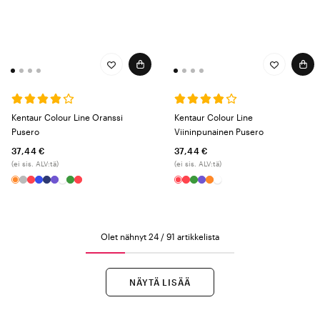
Kentaur Colour Line Oranssi
Kentaur Colour Line
Pusero
Viininpunainen Pusero
37,44 €
37,44 €
(ei sis. ALV:tä)
(ei sis. ALV:tä)
Olet nähnyt 24 / 91 artikkelista
NÄYTÄ LISÄÄ