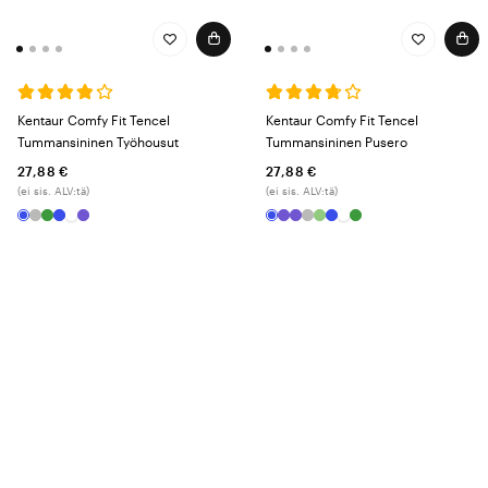
Kentaur Comfy Fit Tencel
Kentaur Comfy Fit Tencel
Tummansininen Työhousut
Tummansininen Pusero
27,88 €
27,88 €
(ei sis. ALV:tä)
(ei sis. ALV:tä)