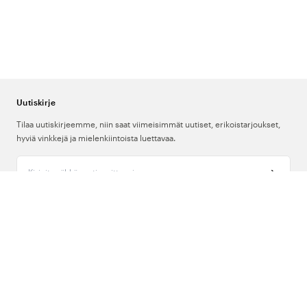
Uutiskirje
Tilaa uutiskirjeemme, niin saat viimeisimmät uutiset, erikoistarjoukset,
hyviä vinkkejä ja mielenkiintoista luettavaa.
Kirjoita sähköpostiosoitteesi
Meistä
Tuki
Seuraa meitä