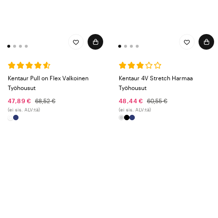
Kentaur Pull on Flex Valkoinen
Kentaur 4V Stretch Harmaa
Työhousut
Työhousut
47,89 €
68,52 €
48,44 €
60,55 €
(ei sis. ALV:tä)
(ei sis. ALV:tä)