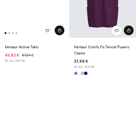
Kentaur Active Takki
Kentaur Comfy Fit Tencel Pusero
Cassis
43,82 €
87,64 €
(ei sis. ALV:tä)
27,88 €
(ei sis. ALV:tä)