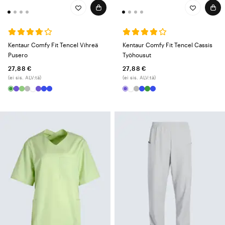
Vaatteita voidaan pestä korkeissa lämpötiloissa yhä uudelleen
menettämättä väriä, muotoa tai laatua – välttämättömyys useimmissa
hoitoalan ammateissa.
Kentaur Comfy Fit Tencel Vihreä
Kentaur Comfy Fit Tencel Cassis
Pusero
Työhousut
27,88 €
27,88 €
(ei sis. ALV:tä)
(ei sis. ALV:tä)