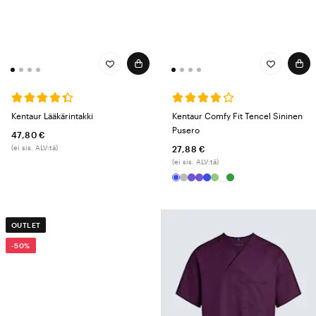
Kentaur Lääkärintakki
Kentaur Comfy Fit Tencel Sininen
Pusero
47,80 €
(ei sis. ALV:tä)
27,88 €
(ei sis. ALV:tä)
OUTLET
-50%