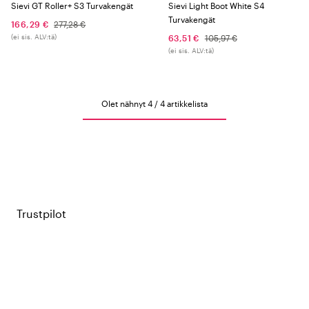
Sievi GT Roller+ S3 Turvakengät
Sievi Light Boot White S4
Turvakengät
166,29 €
277,28 €
(ei sis. ALV:tä)
63,51 €
105,97 €
(ei sis. ALV:tä)
Olet nähnyt 4 / 4 artikkelista
Trustpilot