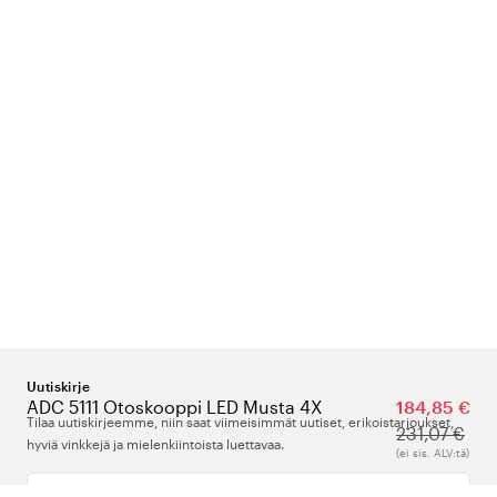
Uutiskirje
ADC 5111 Otoskooppi LED Musta 4X
184,85 €
Tilaa uutiskirjeemme, niin saat viimeisimmät uutiset, erikoistarjoukset,
231,07 €
hyviä vinkkejä ja mielenkiintoista luettavaa.
(ei sis. ALV:tä)
Kirjoita sähköpostiosoitteesi