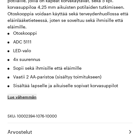
potilaille, joilla on kapeat korvakäytävät, sekä 5 kpl.
korvasuppiloa 4,25 mm aikuisten potilaiden tutkimiseen.
Otoskooppia voidaan käyttää sekä terveydenhuollossa että
eläinlääketieteessä, joten se soveltuu sekä ihmisille että
eläimille.
Otoskooppi
ADC 5111
LED-valo
4x suurennus
Sopii sekä ihmisille että eläimille
Vaatii 2 AA-paristoa (sisältyy toimitukseen)
Sisältää lapselle ja aikuiselle sopivat korvasuppilot
Lue vähemmän
SKU: 10002394-1076-10000
Arvostelut