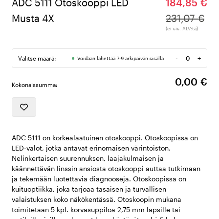
ADC 5111 Otoskooppi LED
184,85 €
Musta 4X
231,07 €
(ei sis. ALV:tä)
-
+
Valitse määrä:
Voidaan lähettää 7-9 arkipäivän sisällä
Määrä
0,00 €
Kokonaissumma:
ADC 5111 on korkealaatuinen otoskooppi. Otoskoopissa on
LED-valot, jotka antavat erinomaisen värintoiston.
Nelinkertaisen suurennuksen, laajakulmaisen ja
käännettävän linssin ansiosta otoskooppi auttaa tutkimaan
ja tekemään luotettavia diagnooseja. Otoskoopissa on
kuituoptiikka, joka tarjoaa tasaisen ja turvallisen
valaistuksen koko näkökentässä. Otoskoopin mukana
toimitetaan 5 kpl. korvasuppiloa 2,75 mm lapsille tai