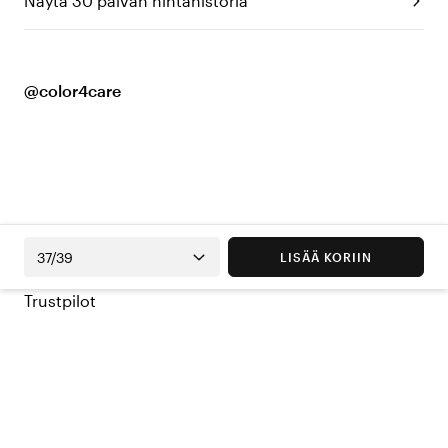
Näytä 30 päivän hintahistoria
@color4care
37/39
LISÄÄ KORIIN
Trustpilot