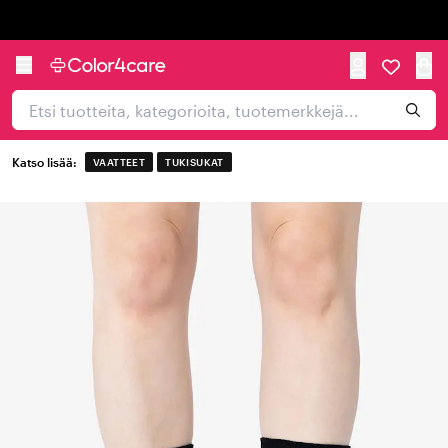
Trustpilot
Katso lisää:
VAATTEET
TUKISUKAT