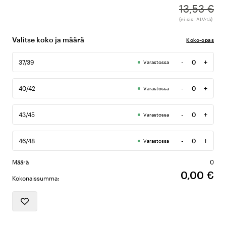
13,53 €
(ei sis. ALV:tä)
Valitse koko ja määrä
Koko-opas
-
+
37/39
Varastossa
Määrä
-
+
40/42
Varastossa
Määrä
-
+
43/45
Varastossa
Määrä
-
+
46/48
Varastossa
Määrä
Määrä
0
0,00 €
Kokonaissumma: