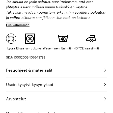
Jos sinulla on jokin sairaus, suosittelemme, että otat
yhteyttä asiantuntijaan ennen tukisukkien käyttöä.
Tukisukat myydään pareittain, eikä niihin sovelleta palautus-
ja vaihto-oikeutta sen jälkeen, kun niitä on kokeiltu.
Lue vähemmän
Lycra
Ei saa rumpukuivata
Peseminen: Enintään 40 °C
Ei saa silittää
SKU: 10002003-1076-13739
Pesuohjeet & materiaalit
Usein kysytyt kysymykset
Arvostelut