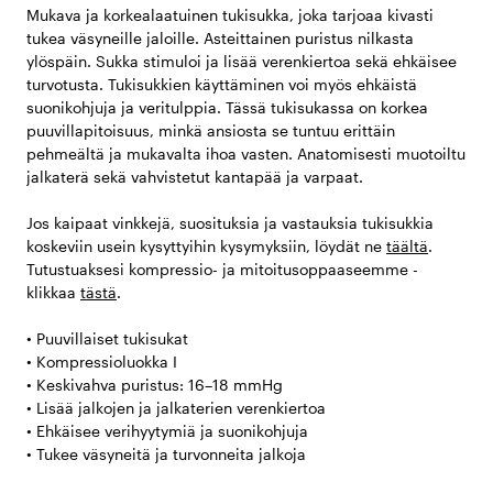
Mukava ja korkealaatuinen tukisukka, joka tarjoaa kivasti
tukea väsyneille jaloille. Asteittainen puristus nilkasta
ylöspäin. Sukka stimuloi ja lisää verenkiertoa sekä ehkäisee
turvotusta. Tukisukkien käyttäminen voi myös ehkäistä
suonikohjuja ja veritulppia. Tässä tukisukassa on korkea
puuvillapitoisuus, minkä ansiosta se tuntuu erittäin
pehmeältä ja mukavalta ihoa vasten. Anatomisesti muotoiltu
jalkaterä sekä vahvistetut kantapää ja varpaat.
Jos kaipaat vinkkejä, suosituksia ja vastauksia tukisukkia
koskeviin usein kysyttyihin kysymyksiin, löydät ne
täältä
.
Tutustuaksesi kompressio- ja mitoitusoppaaseemme -
klikkaa
tästä
.
• Puuvillaiset tukisukat
• Kompressioluokka I
• Keskivahva puristus: 16–18 mmHg
• Lisää jalkojen ja jalkaterien verenkiertoa
• Ehkäisee verihyytymiä ja suonikohjuja
• Tukee väsyneitä ja turvonneita jalkoja