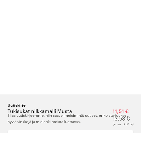
Uutiskirje
Tukisukat nilkkamalli Musta
11,51 €
Tilaa uutiskirjeemme, niin saat viimeisimmät uutiset, erikoistarjoukset,
13,53 €
hyviä vinkkejä ja mielenkiintoista luettavaa.
(ei sis. ALV:tä)
Kirjoita sähköpostiosoitteesi