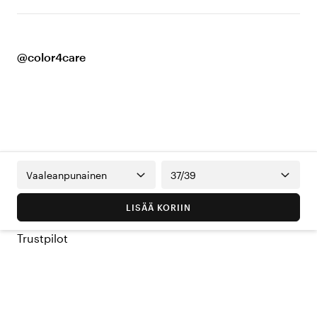
@color4care
Vaaleanpunainen
37/39
LISÄÄ KORIIN
Trustpilot