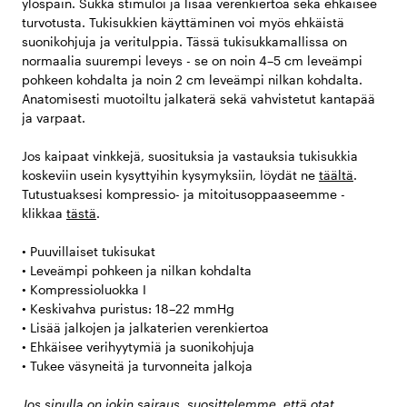
ylöspäin. Sukka stimuloi ja lisää verenkiertoa sekä ehkäisee
turvotusta. Tukisukkien käyttäminen voi myös ehkäistä
suonikohjuja ja veritulppia. Tässä tukisukkamallissa on
normaalia suurempi leveys - se on noin 4–5 cm leveämpi
pohkeen kohdalta ja noin 2 cm leveämpi nilkan kohdalta.
Anatomisesti muotoiltu jalkaterä sekä vahvistetut kantapää
ja varpaat.
Jos kaipaat vinkkejä, suosituksia ja vastauksia tukisukkia
koskeviin usein kysyttyihin kysymyksiin, löydät ne
täältä
.
Tutustuaksesi kompressio- ja mitoitusoppaaseemme -
klikkaa
tästä
.
• Puuvillaiset tukisukat
• Leveämpi pohkeen ja nilkan kohdalta
• Kompressioluokka I
• Keskivahva puristus: 18–22 mmHg
• Lisää jalkojen ja jalkaterien verenkiertoa
• Ehkäisee verihyytymiä ja suonikohjuja
• Tukee väsyneitä ja turvonneita jalkoja
Jos sinulla on jokin sairaus, suosittelemme, että otat