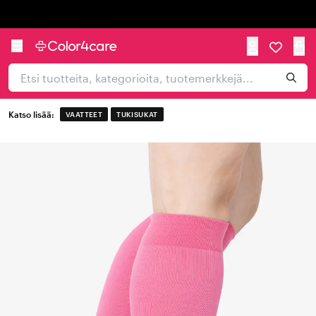
Trustpilot
Katso lisää:
VAATTEET
TUKISUKAT