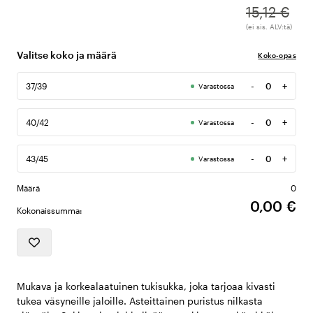
15,12 €
(ei sis. ALV:tä)
Valitse koko ja määrä
Koko-opas
-
+
37/39
Varastossa
Määrä
-
+
40/42
Varastossa
Määrä
-
+
43/45
Varastossa
Määrä
Määrä
0
0,00 €
Kokonaissumma:
Mukava ja korkealaatuinen tukisukka, joka tarjoaa kivasti
tukea väsyneille jaloille. Asteittainen puristus nilkasta