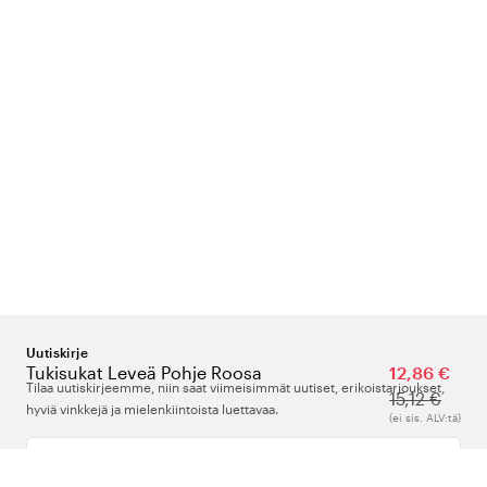
Uutiskirje
Tukisukat Leveä Pohje Roosa
12,86 €
Tilaa uutiskirjeemme, niin saat viimeisimmät uutiset, erikoistarjoukset,
15,12 €
hyviä vinkkejä ja mielenkiintoista luettavaa.
(ei sis. ALV:tä)
Kirjoita sähköpostiosoitteesi