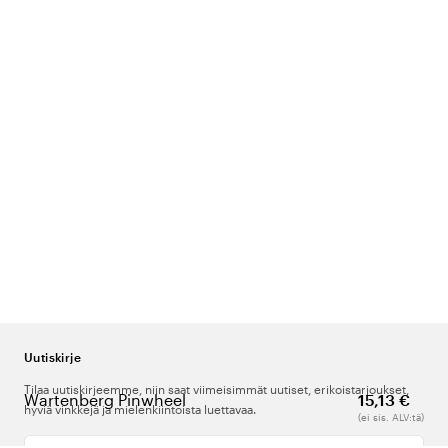
Uutiskirje
Tilaa uutiskirjeemme, niin saat viimeisimmät uutiset, erikoistarjoukset,
Wartenberg Pinwheel
15,13 €
hyviä vinkkejä ja mielenkiintoista luettavaa.
(ei sis. ALV:tä)
Kirjoita sähköpostiosoitteesi