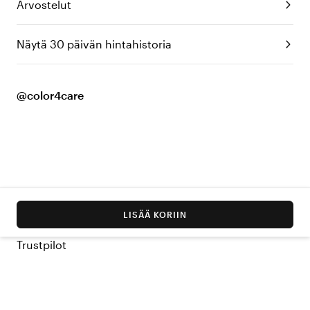
Arvostelut
Näytä 30 päivän hintahistoria
@color4care
LISÄÄ KORIIN
Trustpilot