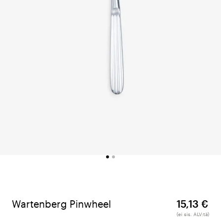
Wartenberg Pinwheel
15,13 €
(ei sis. ALV:tä)