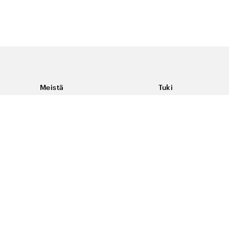
Meistä
Tuki
Tietoja Color4caresta
Ota yhteyttä
Yleisiä kysymyksiä
Ehdot
Toimitukset & palaut
Peruutus, palautus ja
virheilmoituksen te
Tietosuoja & evästee