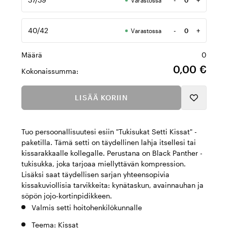
Varastossa
Määrä
40/42
-
+
Varastossa
Määrä
Määrä
0
0,00 €
Kokonaissumma:
LISÄÄ KORIIN
Tuo persoonallisuutesi esiin "Tukisukat Setti Kissat" -
paketilla. Tämä setti on täydellinen lahja itsellesi tai
kissarakkaalle kollegalle. Perustana on Black Panther -
tukisukka, joka tarjoaa miellyttävän kompression.
Lisäksi saat täydellisen sarjan yhteensopivia
kissakuviollisia tarvikkeita: kynätaskun, avainnauhan ja
söpön jojo-kortinpidikkeen.
Valmis setti hoitohenkilökunnalle
Teema: Kissat