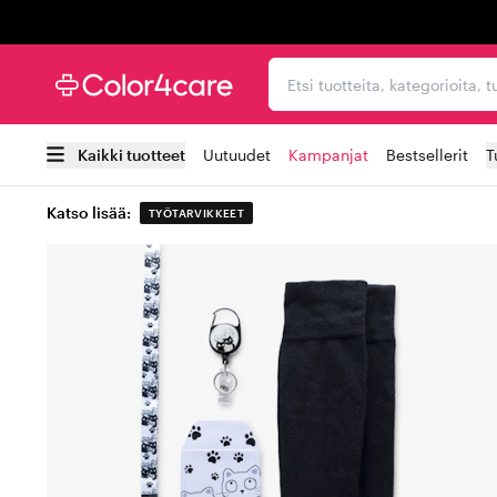
Trustpilot
Etsi tuotteita, kategorioi
Kaikki tuotteet
Uutuudet
Kampanjat
Bestsellerit
T
Katso lisää:
TYÖTARVIKKEET