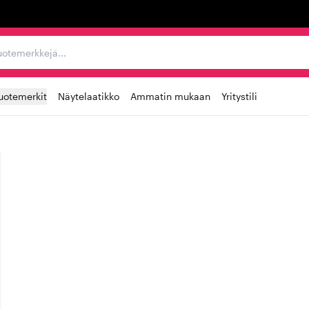
ta, tuotemerkkejä...
uotemerkit
Näytelaatikko
Ammatin mukaan
Yritystili