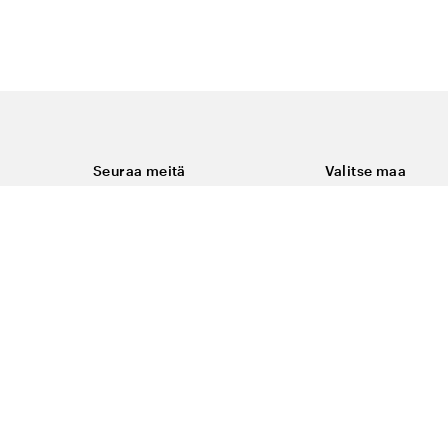
Seuraa meitä
Valitse maa
Facebook
Suomi
Instagram
Youtube
ukset
LinkedIn
keminen
t