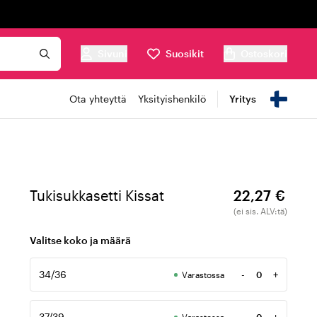
Sivuni
Suosikit
Ostoskori
Ota yhteyttä
Yksityishenkilö
Yritys
Tukisukkasetti Kissat
22,27 €
(ei sis. ALV:tä)
Valitse koko ja määrä
34/36
-
+
Varastossa
Määrä
37/39
-
+