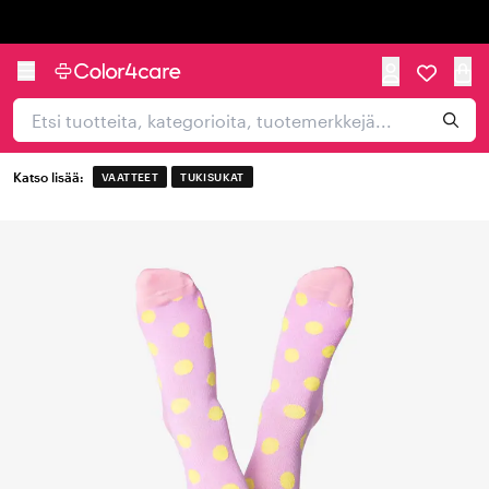
Trustpilot
Katso lisää:
VAATTEET
TUKISUKAT