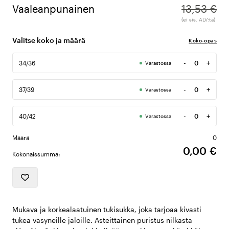
Vaaleanpunainen
13,53 €
(ei sis. ALV:tä)
Valitse koko ja määrä
Koko-opas
-
+
34/36
Varastossa
Määrä
-
+
37/39
Varastossa
Määrä
-
+
40/42
Varastossa
Määrä
Määrä
0
0,00 €
Kokonaissumma:
Mukava ja korkealaatuinen tukisukka, joka tarjoaa kivasti
tukea väsyneille jaloille. Asteittainen puristus nilkasta