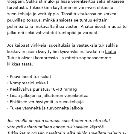
ylöspäin. Sukka stimuloi ja lisää verenkiertoa sekä ehkäisee
turvotusta. Tukisukkien käyttäminen voi myös ehkäistä
suonikohjuja ja veritulppia. Tässä tukisukassa on korkea
puuvillapitoisuus, minkä ansiosta se tuntuu erittäin
pehmeältä ja mukavalta ihoa vasten. Anatomisesti muotoiltu
jalkaterä sekä vahvistetut kantapää ja varpaat.
Jos kaipaat vinkkejä, suosituksia ja vastauksia tukisukkia
koskeviin usein kysyttyihin kysymyksiin, löydät ne
täältä
.
Tutustuaksesi kompressio- ja mitoitusoppaaseemme -
klikkaa
tästä
.
• Puuvillaiset tukisukat
• Kompressioluokka I
• Keskivahva puristus: 16–18 mmHg
• Lisää jalkojen ja jalkaterien verenkiertoa
• Ehkäisee verihyytymiä ja suonikohjuja
• Tukee väsyneitä ja turvonneita jalkoja
Jos sinulla on jokin sairaus, suosittelemme, että otat
yhteyttä asiantuntijaan ennen tukisukkien käyttöä.
Tukisukat myydään pareittain, eikä niihin sovelleta palautus-