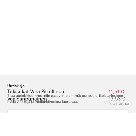
Uutiskirje
Tukisukat Vera Pilkullinen
11,51 €
Tilaa uutiskirjeemme, niin saat viimeisimmät uutiset, erikoistarjoukset,
Vaaleanpunainen
13,53 €
hyviä vinkkejä ja mielenkiintoista luettavaa.
(ei sis. ALV:tä)
Kirjoita sähköpostiosoitteesi