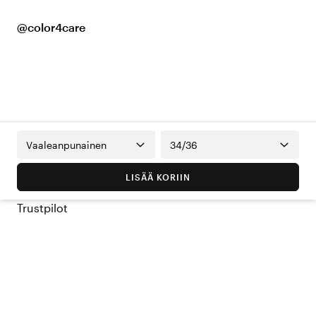
@color4care
Vaaleanpunainen
34/36
LISÄÄ KORIIN
Trustpilot