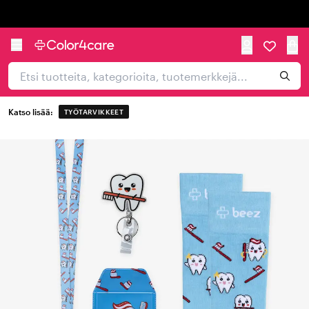
Trustpilot
Katso lisää:
TYÖTARVIKKEET