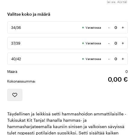
(ei sis. ALV:tä)
Valitse koko ja määrä
-
+
34/36
Varastossa
Määrä
-
+
37/39
Varastossa
Määrä
-
+
40/42
Varastossa
Määrä
Määrä
0
0,00 €
Kokonaissumma:
Täydellinen ja leikkisä setti hammashoidon ammattilaisille -
Tukisukat Kit Tanja! Ihanalla hammas- ja
hammasharjateemalla kauniin sinisen ja valkoisen sävyissä
tulet nopeasti potilaiden suosikiksi. Setti sisältää kaiken