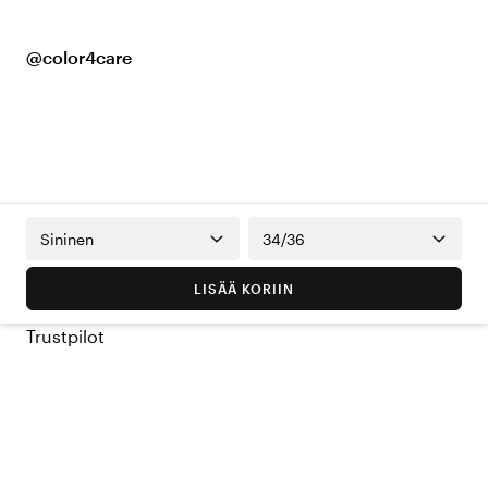
@color4care
Sininen
34/36
LISÄÄ KORIIN
Trustpilot