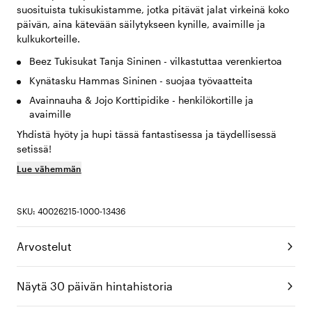
suosituista tukisukistamme, jotka pitävät jalat virkeinä koko
päivän, aina kätevään säilytykseen kynille, avaimille ja
kulkukorteille.
Beez Tukisukat Tanja Sininen - vilkastuttaa verenkiertoa
Kynätasku Hammas Sininen - suojaa työvaatteita
Avainnauha & Jojo Korttipidike - henkilökortille ja
avaimille
Yhdistä hyöty ja hupi tässä fantastisessa ja täydellisessä
setissä!
Lue vähemmän
SKU: 40026215-1000-13436
Arvostelut
Näytä 30 päivän hintahistoria