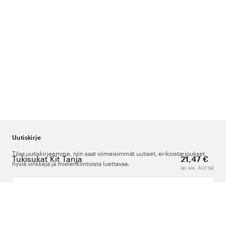
Uutiskirje
Tilaa uutiskirjeemme, niin saat viimeisimmät uutiset, erikoistarjoukset,
Tukisukat Kit Tanja
21,47 €
hyviä vinkkejä ja mielenkiintoista luettavaa.
(ei sis. ALV:tä)
Kirjoita sähköpostiosoitteesi
Meistä