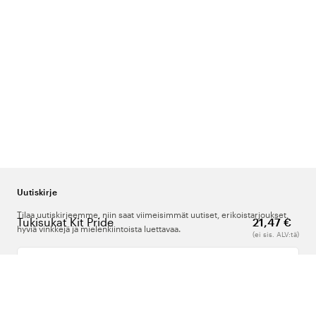
Uutiskirje
Tilaa uutiskirjeemme, niin saat viimeisimmät uutiset, erikoistarjoukset,
Tukisukat Kit Pride
21,47 €
hyviä vinkkejä ja mielenkiintoista luettavaa.
(ei sis. ALV:tä)
Kirjoita sähköpostiosoitteesi
Meistä