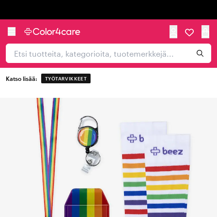
Trustpilot
Katso lisää:
TYÖTARVIKKEET