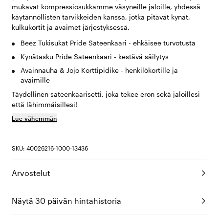
mukavat kompressiosukkamme väsyneille jaloille, yhdessä
käytännöllisten tarvikkeiden kanssa, jotka pitävät kynät,
kulkukortit ja avaimet järjestyksessä.
Beez Tukisukat Pride Sateenkaari - ehkäisee turvotusta
Kynätasku Pride Sateenkaari - kestävä säilytys
Avainnauha & Jojo Korttipidike - henkilökortille ja
avaimille
Täydellinen sateenkaarisetti, joka tekee eron sekä jaloillesi
että lähimmäisillesi!
Lue vähemmän
SKU: 40026216-1000-13436
Arvostelut
Näytä 30 päivän hintahistoria