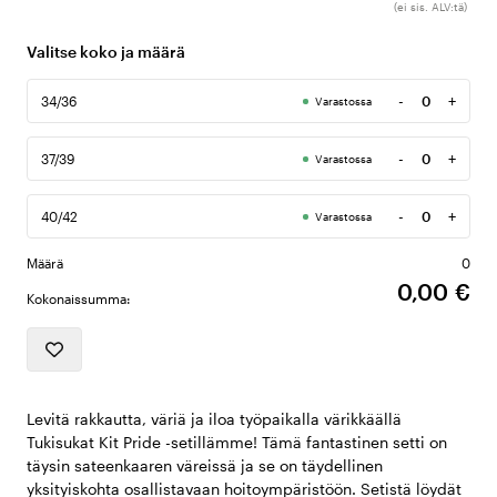
(ei sis. ALV:tä)
Valitse koko ja määrä
-
+
34/36
Varastossa
Määrä
-
+
37/39
Varastossa
Määrä
-
+
40/42
Varastossa
Määrä
Määrä
0
0,00 €
Kokonaissumma:
Levitä rakkautta, väriä ja iloa työpaikalla värikkäällä
Tukisukat Kit Pride -setillämme! Tämä fantastinen setti on
täysin sateenkaaren väreissä ja se on täydellinen
yksityiskohta osallistavaan hoitoympäristöön. Setistä löydät