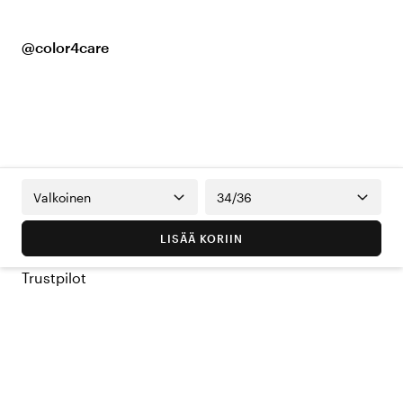
@color4care
Valkoinen
34/36
LISÄÄ KORIIN
Trustpilot