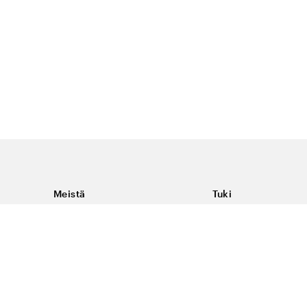
Meistä
Tuki
Tietoja Color4caresta
Ota yhteyttä
Yleisiä kysymyksiä
Ehdot
Toimitukset & palaut
Peruutus, palautus ja