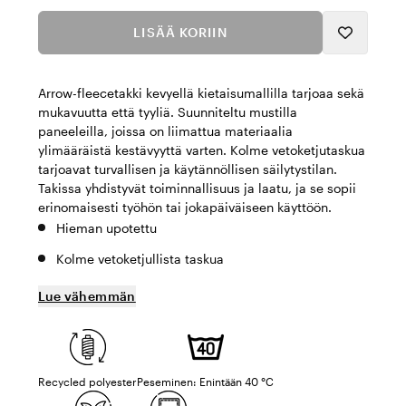
LISÄÄ KORIIN
Arrow-fleecetakki kevyellä kietaisumallilla tarjoaa sekä
mukavuutta että tyyliä. Suunniteltu mustilla
paneeleilla, joissa on liimattua materiaalia
ylimääräistä kestävyyttä varten. Kolme vetoketjutaskua
tarjoavat turvallisen ja käytännöllisen säilytystilan.
Takissa yhdistyvät toiminnallisuus ja laatu, ja se sopii
erinomaisesti työhön tai jokapäiväiseen käyttöön.
Hieman upotettu
Kolme vetoketjullista taskua
Lue vähemmän
Recycled polyester
Peseminen: Enintään 40 °C