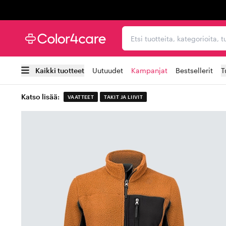
Trustpilot
Etsi tuotteita, kategorioi
Kaikki tuotteet
Uutuudet
Kampanjat
Bestsellerit
T
Katso lisää:
VAATTEET
TAKIT JA LIIVIT