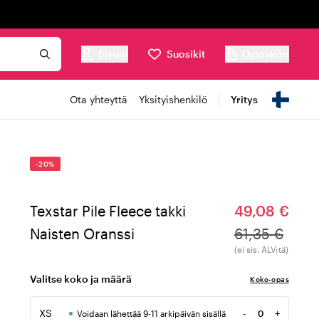
Sivuni
Suosikit
Ostoskori
Ota yhteyttä
Yksityishenkilö
Yritys
-20%
Texstar Pile Fleece takki
49,08 €
Naisten Oranssi
61,35 €
(ei sis. ALV:tä)
Valitse koko ja määrä
Koko-opas
XS
-
+
Voidaan lähettää 9-11 arkipäivän sisällä