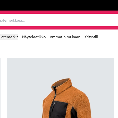
ta, tuotemerkkejä...
uotemerkit
Näytelaatikko
Ammatin mukaan
Yritystili