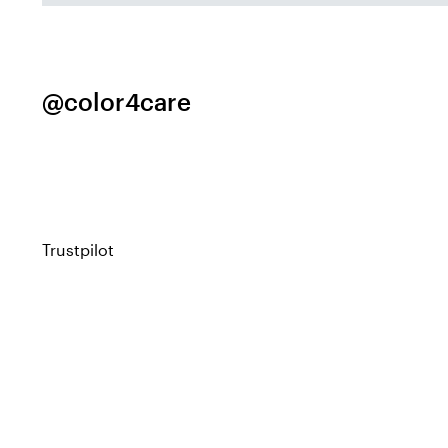
@color4care
Trustpilot