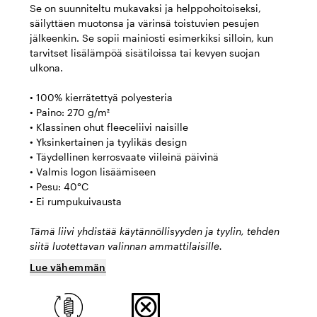
Se on suunniteltu mukavaksi ja helppohoitoiseksi,
säilyttäen muotonsa ja värinsä toistuvien pesujen
jälkeenkin. Se sopii mainiosti esimerkiksi silloin, kun
tarvitset lisälämpöä sisätiloissa tai kevyen suojan
ulkona.
• 100% kierrätettyä polyesteria
• Paino: 270 g/m²
• Klassinen ohut fleeceliivi naisille
• Yksinkertainen ja tyylikäs design
• Täydellinen kerrosvaate viileinä päivinä
• Valmis logon lisäämiseen
• Pesu: 40°C
• Ei rumpukuivausta
Tämä liivi yhdistää käytännöllisyyden ja tyylin, tehden
siitä luotettavan valinnan ammattilaisille.
Lue vähemmän