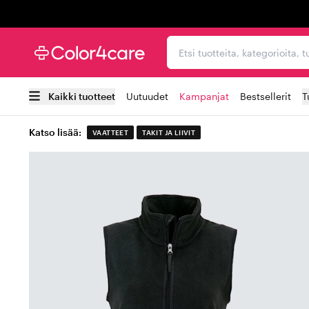
Trustpilot
Etsi tuotteita, kategorioi
Kaikki tuotteet
Uutuudet
Kampanjat
Bestsellerit
T
Katso lisää:
VAATTEET
TAKIT JA LIIVIT