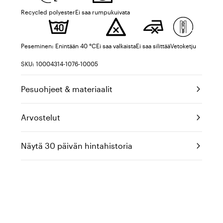
Recycled polyester
Ei saa rumpukuivata
Peseminen: Enintään 40 °C
Ei saa valkaista
Ei saa silittää
Vetoketju
SKU: 10004314-1076-10005
Pesuohjeet & materiaalit
Arvostelut
Näytä 30 päivän hintahistoria