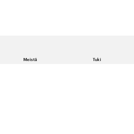
Meistä
Tuki
Tietoja Color4caresta
Ota yhteyttä
Yleisiä kysymyksiä
Ehdot
Toimitukset & palaut
Peruutus, palautus ja
virheilmoituksen te
Tietosuoja & evästee