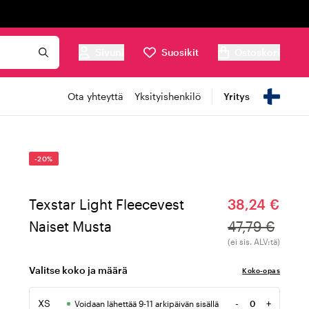
Sivuni
Suosikit
Ostoskori
Ota yhteyttä
Yksityishenkilö
Yritys
-20%
Texstar Light Fleecevest
38,24 €
Naiset Musta
47,79 €
(ei sis. ALV:tä)
Valitse koko ja määrä
Koko-opas
XS
-
+
Voidaan lähettää 9-11 arkipäivän sisällä