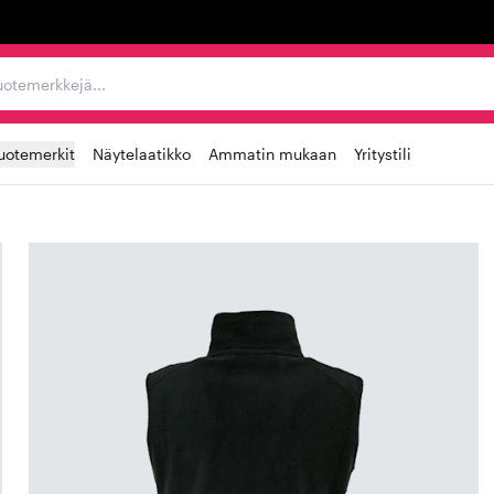
ta, tuotemerkkejä...
uotemerkit
Näytelaatikko
Ammatin mukaan
Yritystili