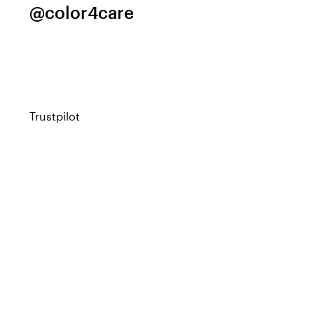
@color4care
Trustpilot