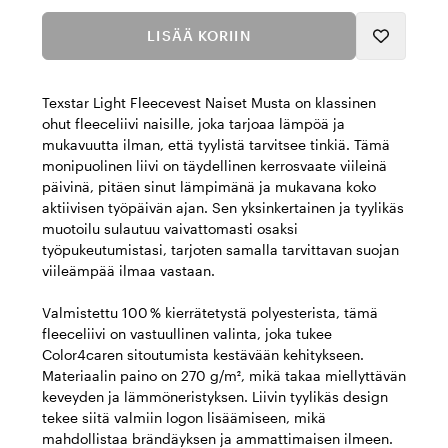
LISÄÄ KORIIN
Texstar Light Fleecevest Naiset Musta on klassinen
ohut fleeceliivi naisille, joka tarjoaa lämpöä ja
mukavuutta ilman, että tyylistä tarvitsee tinkiä. Tämä
monipuolinen liivi on täydellinen kerrosvaate viileinä
päivinä, pitäen sinut lämpimänä ja mukavana koko
aktiivisen työpäivän ajan. Sen yksinkertainen ja tyylikäs
muotoilu sulautuu vaivattomasti osaksi
työpukeutumistasi, tarjoten samalla tarvittavan suojan
viileämpää ilmaa vastaan.
Valmistettu 100 % kierrätetystä polyesterista, tämä
fleeceliivi on vastuullinen valinta, joka tukee
Color4caren sitoutumista kestävään kehitykseen.
Materiaalin paino on 270 g/m², mikä takaa miellyttävän
keveyden ja lämmöneristyksen. Liivin tyylikäs design
tekee siitä valmiin logon lisäämiseen, mikä
mahdollistaa brändäyksen ja ammattimaisen ilmeen.