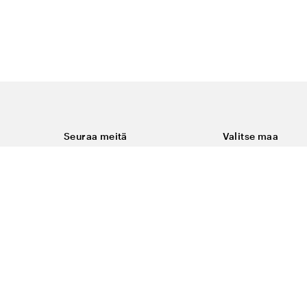
Seuraa meitä
Valitse maa
Facebook
Suomi
Instagram
Youtube
ukset
LinkedIn
keminen
t