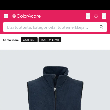
Trustpilot
Katso lisää:
VAATTEET
TAKIT JA LIIVIT