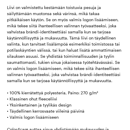
Liivi on valmistettu kestämään toistuvia pesuja ja
säilyttämään muotonsa sekä värinsä, mikä takaa
pitkäikäisen käytön. Se on myös valmis logon lisäämiseen,
mikä tekee siitä ihanteellisen valinnan työvaatteeksi, joka
vahvistaa brändi-identiteettiäsi samalla kun se tarjoaa
käytännöllisyyttä ja mukavuutta. Tämä liivi on täydellinen
valinta, kun tarvitset lisälämpöä esimerkiksi toimistossa tai
potilaskäyntien välissä, tai kun haluat lisätä ammattimaisen
silauksen asuusi. Se yhdistää toiminnallisuuden ja tyylin
saumattomasti, tukien sinua jokaisessa työtehtävässäsi. Se
on valmis logon lisäämiseen, mikä tekee siitä ihanteellisen
valinnan työvaatteeksi, joka vahvistaa brändi-identiteettiäsi
samalla kun se tarjoaa käytännöllisyyttä ja mukavuutta.
• 100% kierrätettyä polyesteria, Paino: 270 g/m²
• Klassinen ohut fleeceliivi
• Yksinkertainen ja tyylikäs design
• Täydellinen kerrosvaate viileinä päivinä
• Valmis logon lisäämiseen
Color4care auttaa sinua yhdistämään mukavuuden ja