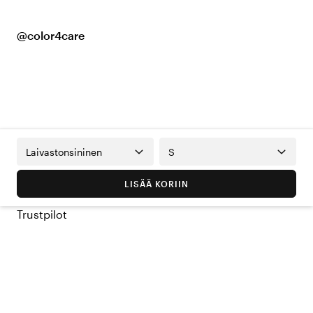
@color4care
Laivastonsininen
S
LISÄÄ KORIIN
Trustpilot