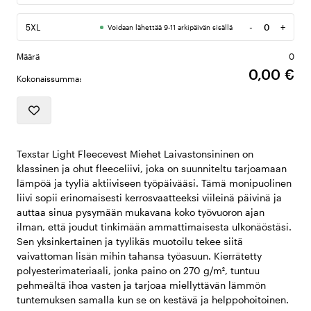
-
+
5XL
Voidaan lähettää 9-11 arkipäivän sisällä
Määrä
Määrä
0
0,00 €
Kokonaissumma:
Texstar Light Fleecevest Miehet Laivastonsininen on
klassinen ja ohut fleeceliivi, joka on suunniteltu tarjoamaan
lämpöä ja tyyliä aktiiviseen työpäivääsi. Tämä monipuolinen
liivi sopii erinomaisesti kerrosvaatteeksi viileinä päivinä ja
auttaa sinua pysymään mukavana koko työvuoron ajan
ilman, että joudut tinkimään ammattimaisesta ulkonäöstäsi.
Sen yksinkertainen ja tyylikäs muotoilu tekee siitä
vaivattoman lisän mihin tahansa työasuun. Kierrätetty
polyesterimateriaali, jonka paino on 270 g/m², tuntuu
pehmeältä ihoa vasten ja tarjoaa miellyttävän lämmön
tuntemuksen samalla kun se on kestävä ja helppohoitoinen.