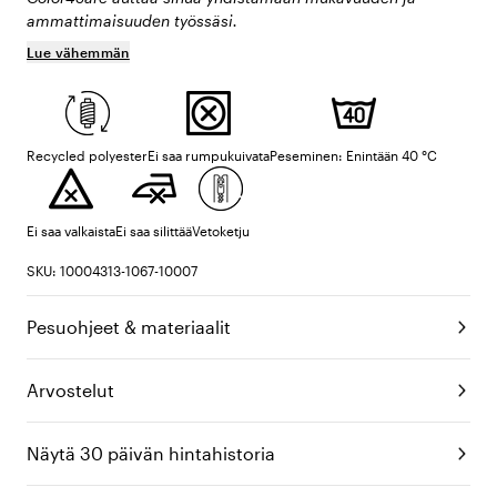
ammattimaisuuden työssäsi.
Lue vähemmän
Recycled polyester
Ei saa rumpukuivata
Peseminen: Enintään 40 °C
Ei saa valkaista
Ei saa silittää
Vetoketju
SKU: 10004313-1067-10007
Pesuohjeet & materiaalit
Arvostelut
Näytä 30 päivän hintahistoria