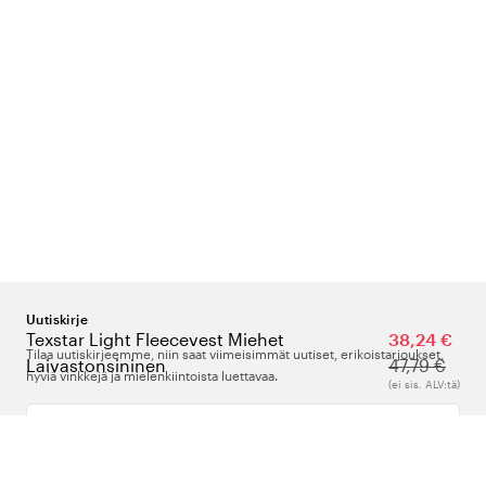
Uutiskirje
Texstar Light Fleecevest Miehet
38,24 €
Tilaa uutiskirjeemme, niin saat viimeisimmät uutiset, erikoistarjoukset,
Laivastonsininen
47,79 €
hyviä vinkkejä ja mielenkiintoista luettavaa.
(ei sis. ALV:tä)
Kirjoita sähköpostiosoitteesi