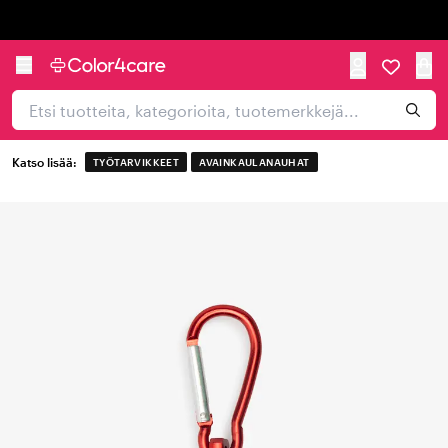
Trustpilot
Katso lisää:
TYÖTARVIKKEET
AVAINKAULANAUHAT