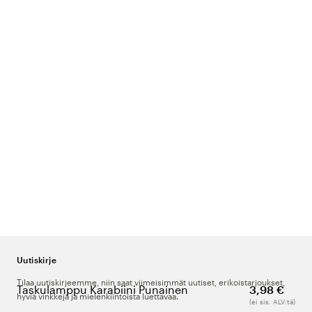
Uutiskirje
Tilaa uutiskirjeemme, niin saat viimeisimmät uutiset, erikoistarjoukset,
Taskulamppu Karabiini Punainen
3,98 €
hyviä vinkkejä ja mielenkiintoista luettavaa.
(ei sis. ALV:tä)