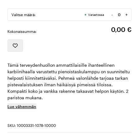
-
+
Valitse määrä:
Varastossa
Määrä
0,00 €
Kokonaissumma:
Tämä terveydenhuollon ammattilaisille ihanteellinen
karbiinihaalla varustettu pienoistaskulamppu on suunniteltu
helposti kiinnitettäväksi. Pehmeä valonlähde tarjoaa tarkan
pistevalaistuksen ilman häikäisyä pimeissä tiloissa.
Kompakti koko ja vankka rakenne takaavat helpon käytön. 2
paristoa mukana.
Lue vähemmän
SKU: 10003331-1078-10000