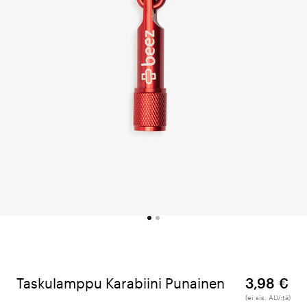
Taskulamppu Karabiini Punainen
3,98 €
(ei sis. ALV:tä)