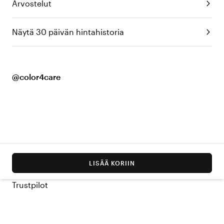
Arvostelut
Näytä 30 päivän hintahistoria
@color4care
LISÄÄ KORIIN
Trustpilot