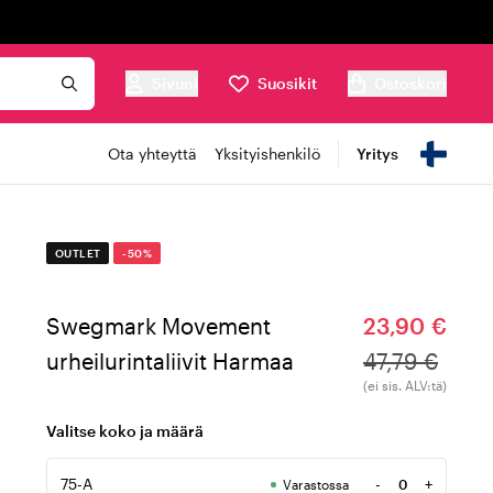
Sivuni
Suosikit
Ostoskori
Ota yhteyttä
Yksityishenkilö
Yritys
OUTLET
-50%
Swegmark Movement
23,90 €
urheilurintaliivit Harmaa
47,79 €
(ei sis. ALV:tä)
Valitse koko ja määrä
75-A
-
+
Varastossa