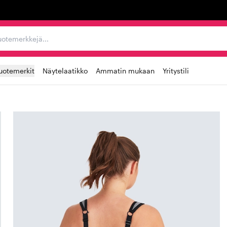
ta, tuotemerkkejä...
uotemerkit
Näytelaatikko
Ammatin mukaan
Yritystili