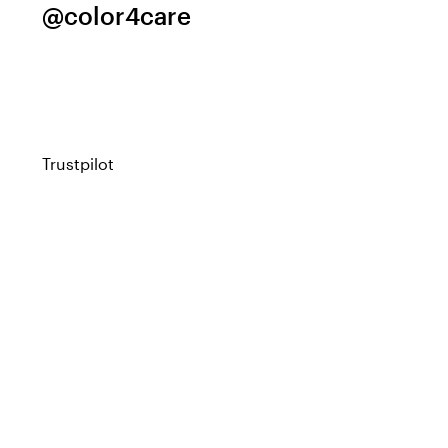
@color4care
Trustpilot