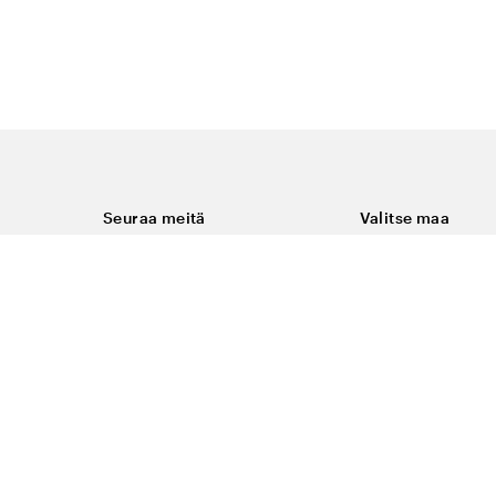
Seuraa meitä
Valitse maa
Facebook
Suomi
Instagram
Youtube
ukset
LinkedIn
keminen
t