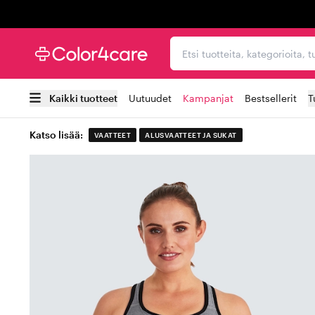
Trustpilot
Etsi tuotteita, kategorioi
Kaikki tuotteet
Uutuudet
Kampanjat
Bestsellerit
T
Katso lisää:
VAATTEET
ALUSVAATTEET JA SUKAT