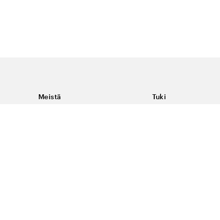
Meistä
Tuki
Tietoja Color4caresta
Ota yhteyttä
Yleisiä kysymyksiä
Ehdot
Toimitukset & palaut
Peruutus, palautus ja
virheilmoituksen te
Tietosuoja & evästee