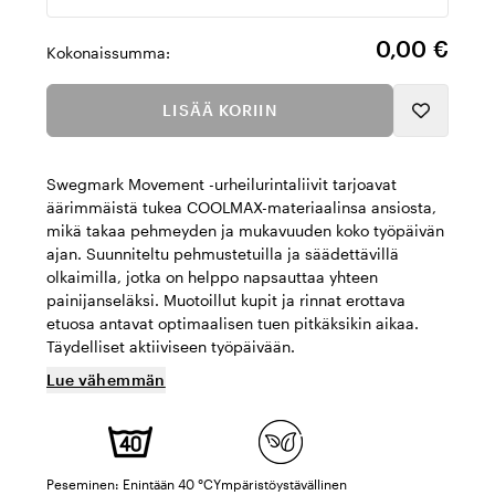
Määrä
0,00 €
Kokonaissumma:
LISÄÄ KORIIN
Swegmark Movement -urheilurintaliivit tarjoavat
äärimmäistä tukea COOLMAX-materiaalinsa ansiosta,
mikä takaa pehmeyden ja mukavuuden koko työpäivän
ajan. Suunniteltu pehmustetuilla ja säädettävillä
olkaimilla, jotka on helppo napsauttaa yhteen
painijanseläksi. Muotoillut kupit ja rinnat erottava
etuosa antavat optimaalisen tuen pitkäksikin aikaa.
Täydelliset aktiiviseen työpäivään.
Lue vähemmän
Peseminen: Enintään 40 °C
Ympäristöystävällinen