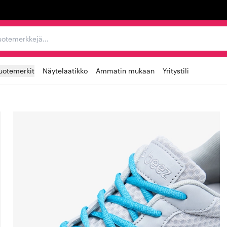
ta, tuotemerkkejä...
uotemerkit
Näytelaatikko
Ammatin mukaan
Yritystili