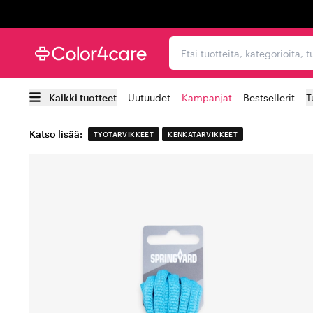
Trustpilot
Etsi tuotteita, kategorioi
Kaikki tuotteet
Uutuudet
Kampanjat
Bestsellerit
T
Katso lisää:
TYÖTARVIKKEET
KENKÄTARVIKKEET