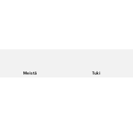
Meistä
Tuki
Tietoja Color4caresta
Ota yhteyttä
Yleisiä kysymyksiä
Ehdot
Toimitukset & palaut
Peruutus, palautus ja
virheilmoituksen te