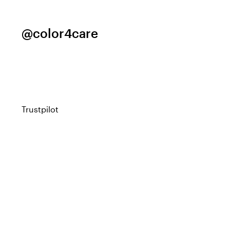
@color4care
Trustpilot