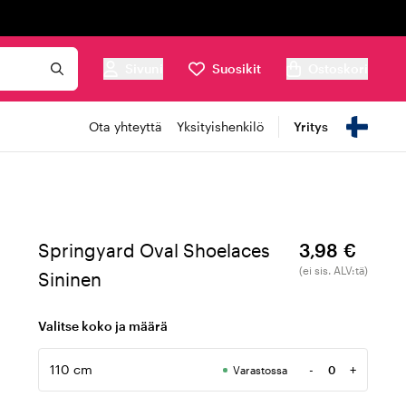
Sivuni
Suosikit
Ostoskori
Ota yhteyttä
Yksityishenkilö
Yritys
Springyard Oval Shoelaces
3,98 €
(ei sis. ALV:tä)
Sininen
Valitse koko ja määrä
110 cm
-
+
Varastossa
Määrä