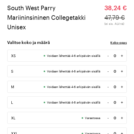
South West Parry
38,24 €
Mariininsininen Collegetakki
47,79 €
(ei sis. ALV:tä)
Unisex
Valitse koko ja määrä
Koko-opas
-
+
XS
Voidaan lähettää 4-6 arkipäivän sisällä
Määrä
-
+
S
Voidaan lähettää 4-6 arkipäivän sisällä
Määrä
-
+
M
Voidaan lähettää 4-6 arkipäivän sisällä
Määrä
-
+
L
Voidaan lähettää 4-6 arkipäivän sisällä
Määrä
-
+
XL
Varastossa
Määrä
-
+
XXL
Varastossa