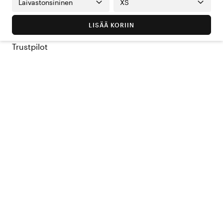
Laivastonsininen
XS
LISÄÄ KORIIN
Trustpilot