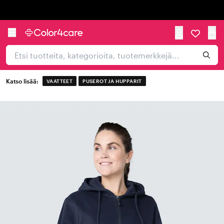
Trustpilot
Katso lisää:
VAATTEET
PUSEROT JA HUPPARIT