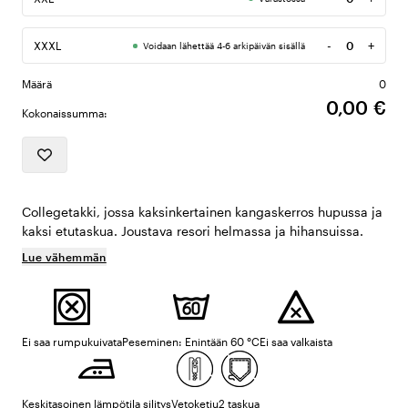
Määrä
-
+
XXXL
Voidaan lähettää 4-6 arkipäivän sisällä
Määrä
Määrä
0
0,00 €
Kokonaissumma:
Collegetakki, jossa kaksinkertainen kangaskerros hupussa ja
kaksi etutaskua. Joustava resori helmassa ja hihansuissa.
Lue vähemmän
Ei saa rumpukuivata
Peseminen: Enintään 60 °C
Ei saa valkaista
Keskitasoinen lämpötila silitys
Vetoketju
2 taskua