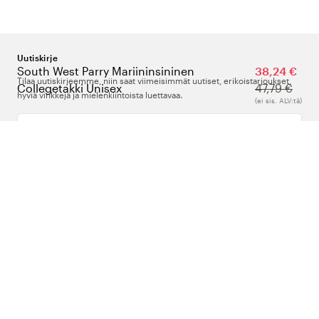
Uutiskirje
South West Parry Mariininsininen
38,24 €
Tilaa uutiskirjeemme, niin saat viimeisimmät uutiset, erikoistarjoukset,
Collegetakki Unisex
47,79 €
hyviä vinkkejä ja mielenkiintoista luettavaa.
(ei sis. ALV:tä)
Kirjoita sähköpostiosoitteesi
Meistä
Tuki
Seuraa meitä
Suomi