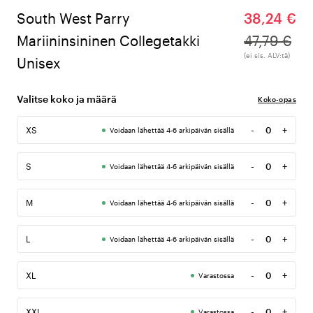
South West Parry
38,24 €
Mariininsininen Collegetakki
47,79 €
(ei sis. ALV:tä)
Unisex
Valitse koko ja määrä
Koko-opas
-
+
XS
Voidaan lähettää 4-6 arkipäivän sisällä
Määrä
-
+
S
Voidaan lähettää 4-6 arkipäivän sisällä
Määrä
-
+
M
Voidaan lähettää 4-6 arkipäivän sisällä
Määrä
-
+
L
Voidaan lähettää 4-6 arkipäivän sisällä
Määrä
-
+
XL
Varastossa
Määrä
-
+
XXL
Varastossa