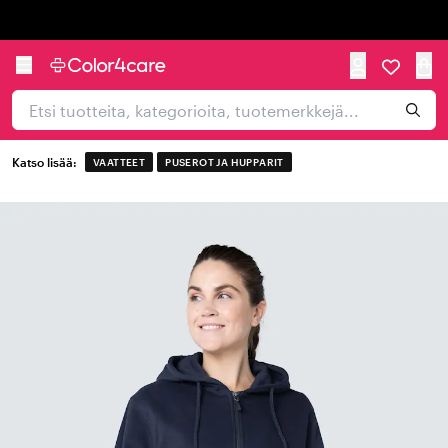
Trustpilot
Katso lisää:
VAATTEET
PUSEROT JA HUPPARIT