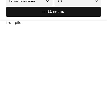
Laivastonsininen
XS
LISÄÄ KORIIN
Trustpilot