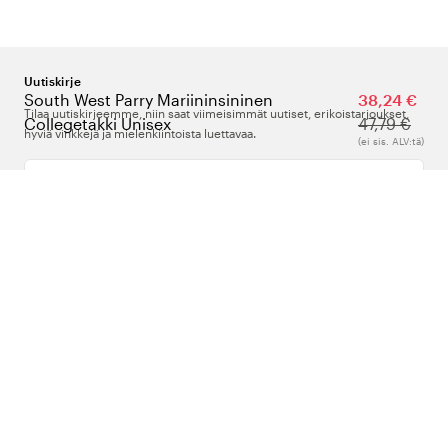
Uutiskirje
South West Parry Mariininsininen
38,24 €
Tilaa uutiskirjeemme, niin saat viimeisimmät uutiset, erikoistarjoukset,
Collegetakki Unisex
47,79 €
hyviä vinkkejä ja mielenkiintoista luettavaa.
(ei sis. ALV:tä)
Kirjoita sähköpostiosoitteesi
Meistä
Tuki
Seuraa meitä
Suomi