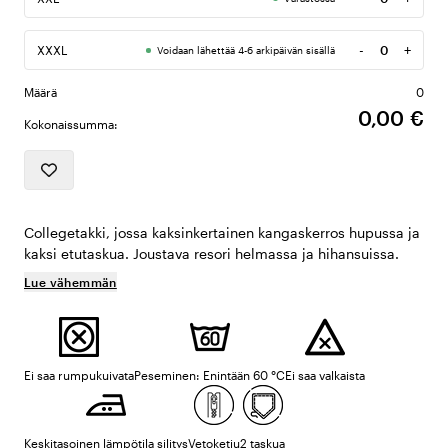
Määrä
-
+
XXXL
Voidaan lähettää 4-6 arkipäivän sisällä
Määrä
Määrä
0
0,00 €
Kokonaissumma:
Collegetakki, jossa kaksinkertainen kangaskerros hupussa ja
kaksi etutaskua. Joustava resori helmassa ja hihansuissa.
Lue vähemmän
Ei saa rumpukuivata
Peseminen: Enintään 60 °C
Ei saa valkaista
Keskitasoinen lämpötila silitys
Vetoketju
2 taskua