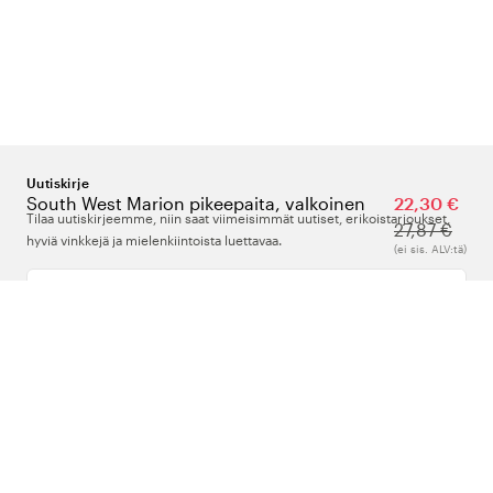
Uutiskirje
South West Marion pikeepaita, valkoinen
22,30 €
Tilaa uutiskirjeemme, niin saat viimeisimmät uutiset, erikoistarjoukset,
27,87 €
hyviä vinkkejä ja mielenkiintoista luettavaa.
(ei sis. ALV:tä)
Kirjoita sähköpostiosoitteesi
Meistä
Tuki
Seuraa meitä