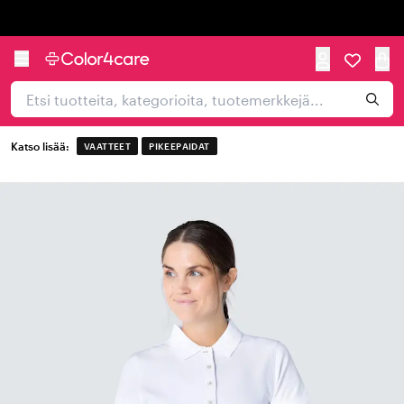
Trustpilot
Katso lisää:
VAATTEET
PIKEEPAIDAT