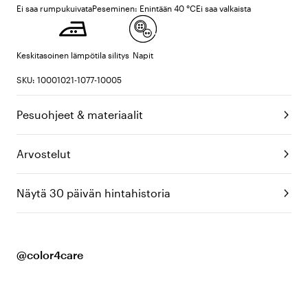
Ei saa rumpukuivata
Peseminen: Enintään 40 °C
Ei saa valkaista
Keskitasoinen lämpötila silitys
Napit
SKU: 10001021-1077-10005
Pesuohjeet & materiaalit
Arvostelut
Näytä 30 päivän hintahistoria
@color4care