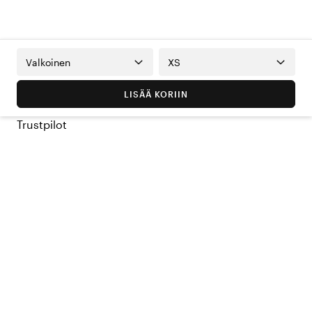
Valkoinen
XS
LISÄÄ KORIIN
Trustpilot