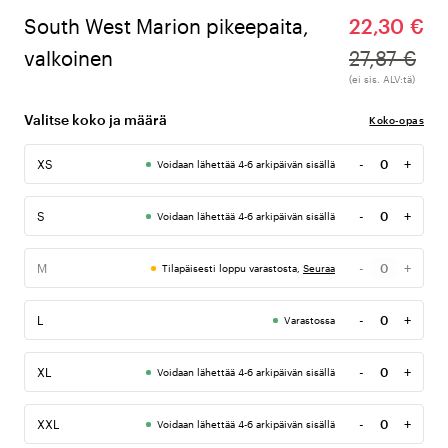
South West Marion pikeepaita,
22,30 €
valkoinen
27,87 €
(ei sis. ALV:tä)
Valitse koko ja määrä
Koko-opas
-
+
XS
Voidaan lähettää 4-6 arkipäivän sisällä
Määrä
-
+
S
Voidaan lähettää 4-6 arkipäivän sisällä
Määrä
-
+
M
Tilapäisesti loppu varastosta,
Seuraa
Määrä
-
+
L
Varastossa
Määrä
-
+
XL
Voidaan lähettää 4-6 arkipäivän sisällä
Määrä
-
+
XXL
Voidaan lähettää 4-6 arkipäivän sisällä
Määrä