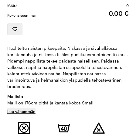
Määrä
0
0,00 €
Kokonaissumma:
Huoliteltu naisten pikeepaita. Niskassa ja sivuhalkiossa
koristenauha ja niskassa lisäksi puolikuunmuotoinen tikkaus.
Pidempi nappilista tekee paidasta naisellisen. Paidassa
valkoiset napit ja nappilistan sisäpuolella tehostevärinen,
kalanruotokuvioinen nauha. Nappilistan nauhassa
väriinsointuva ja helmahalkion yläpuolella tehostevärinen
brodeeraus.
Mallista
Malli on 176cm pitkä ja kantaa kokoa Small
Lue vähemmän