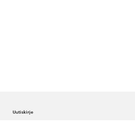
Uutiskirje
Tilaa uutiskirjeemme, niin saat viimeisimmät uutiset,
erikoistarjoukset, hyviä vinkkejä ja mielenkiintoista