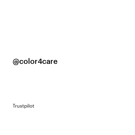
@color4care
Trustpilot