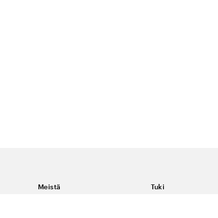
Meistä
Tuki
Tietoja Color4caresta
Ota yhteyttä