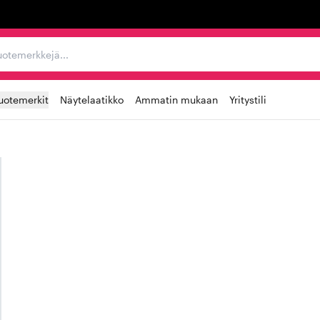
ta, tuotemerkkejä...
uotemerkit
Näytelaatikko
Ammatin mukaan
Yritystili