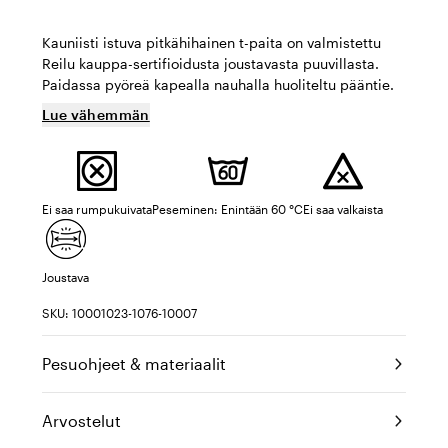
Kauniisti istuva pitkähihainen t-paita on valmistettu
Reilu kauppa-sertifioidusta joustavasta puuvillasta.
Paidassa pyöreä kapealla nauhalla huoliteltu pääntie.
Lue vähemmän
Ei saa rumpukuivata
Peseminen: Enintään 60 °C
Ei saa valkaista
Joustava
SKU: 10001023-1076-10007
Pesuohjeet & materiaalit
Arvostelut