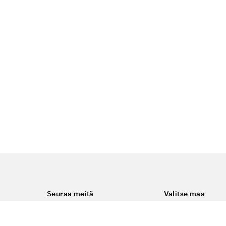
Seuraa meitä
Valitse maa
Facebook
Suomi