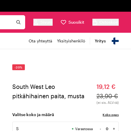
Sivuni
Suosikit
Ostoskori
Ota yhteyttä
Yksityishenkilö
Yritys
-20%
South West Leo
19,12 €
pitkähihainen paita, musta
23,90 €
(ei sis. ALV:tä)
Valitse koko ja määrä
Koko-opas
S
-
+
Varastossa