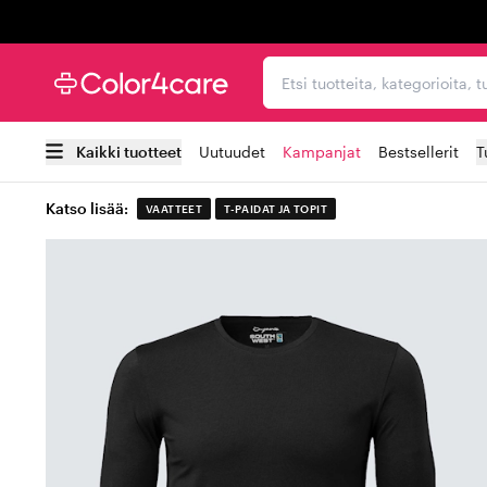
Trustpilot
Etsi tuotteita, kategorioi
Kaikki tuotteet
Uutuudet
Kampanjat
Bestsellerit
T
Katso lisää:
VAATTEET
T-PAIDAT JA TOPIT