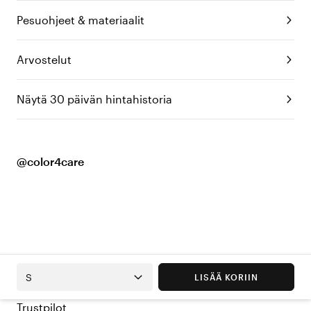
Pesuohjeet & materiaalit
Arvostelut
Näytä 30 päivän hintahistoria
@color4care
S
LISÄÄ KORIIN
Trustpilot