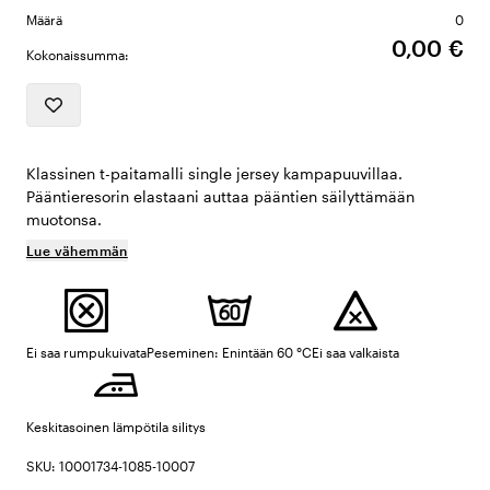
Määrä
0
0,00 €
Kokonaissumma:
Klassinen t-paitamalli single jersey kampapuuvillaa.
Pääntieresorin elastaani auttaa pääntien säilyttämään
muotonsa.
Lue vähemmän
Ei saa rumpukuivata
Peseminen: Enintään 60 °C
Ei saa valkaista
Keskitasoinen lämpötila silitys
SKU: 10001734-1085-10007