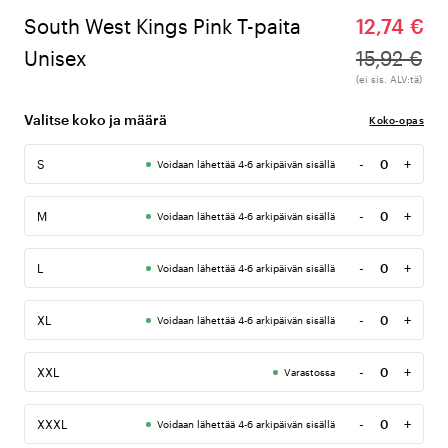
South West Kings Pink T-paita
12,74 €
Unisex
15,92 €
(ei sis. ALV:tä)
Valitse koko ja määrä
Koko-opas
-
+
S
Voidaan lähettää 4-6 arkipäivän sisällä
Määrä
-
+
M
Voidaan lähettää 4-6 arkipäivän sisällä
Määrä
-
+
L
Voidaan lähettää 4-6 arkipäivän sisällä
Määrä
-
+
XL
Voidaan lähettää 4-6 arkipäivän sisällä
Määrä
-
+
XXL
Varastossa
Määrä
-
+
XXXL
Voidaan lähettää 4-6 arkipäivän sisällä
Määrä