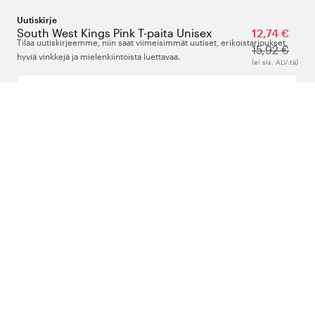
Uutiskirje
South West Kings Pink T-paita Unisex
12,74 €
Tilaa uutiskirjeemme, niin saat viimeisimmät uutiset, erikoistarjoukset,
15,92 €
hyviä vinkkejä ja mielenkiintoista luettavaa.
(ei sis. ALV:tä)
Kirjoita sähköpostiosoitteesi
Meistä
Tuki
Seuraa meitä
Suomi