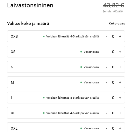
Laivastonsininen
43,82 €
(ei sis. ALV:tä)
Valitse koko ja määrä
Koko-opas
-
+
XXS
Voidaan lähettää 4-6 arkipäivän sisällä
Määrä
-
+
XS
Varastossa
Määrä
-
+
S
Varastossa
Määrä
-
+
M
Varastossa
Määrä
-
+
L
Voidaan lähettää 4-6 arkipäivän sisällä
Määrä
-
+
XL
Voidaan lähettää 4-6 arkipäivän sisällä
Määrä
-
+
XXL
Varastossa
Määrä