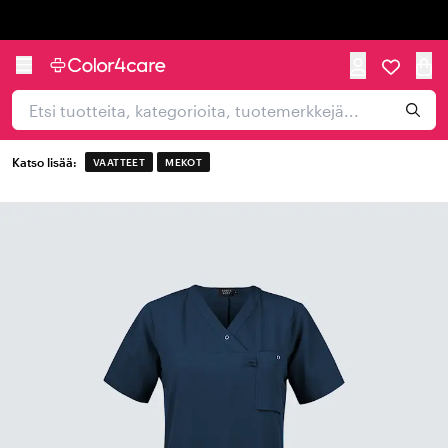
Trustpilot
Katso lisää:
VAATTEET
MEKOT