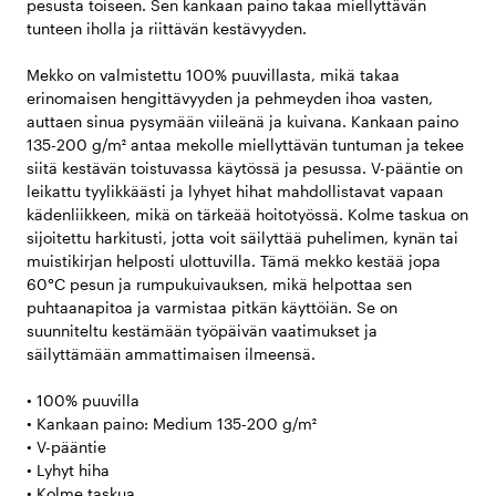
pesusta toiseen. Sen kankaan paino takaa miellyttävän
tunteen iholla ja riittävän kestävyyden.
Mekko on valmistettu 100% puuvillasta, mikä takaa
erinomaisen hengittävyyden ja pehmeyden ihoa vasten,
auttaen sinua pysymään viileänä ja kuivana. Kankaan paino
135-200 g/m² antaa mekolle miellyttävän tuntuman ja tekee
siitä kestävän toistuvassa käytössä ja pesussa. V-pääntie on
leikattu tyylikkäästi ja lyhyet hihat mahdollistavat vapaan
kädenliikkeen, mikä on tärkeää hoitotyössä. Kolme taskua on
sijoitettu harkitusti, jotta voit säilyttää puhelimen, kynän tai
muistikirjan helposti ulottuvilla. Tämä mekko kestää jopa
60°C pesun ja rumpukuivauksen, mikä helpottaa sen
puhtaanapitoa ja varmistaa pitkän käyttöiän. Se on
suunniteltu kestämään työpäivän vaatimukset ja
säilyttämään ammattimaisen ilmeensä.
• 100% puuvilla
• Kankaan paino: Medium 135-200 g/m²
• V-pääntie
• Lyhyt hiha
• Kolme taskua