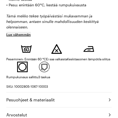
• Pesu: enintään 60°C, kestää rumpukuivausta
Tämä mekko tekee työpäivästäsi mukavamman ja
helpomman, antaen sinulle mahdollisuuden keskittyä
olennaiseen.
Lue vähemmän
Peseminen: Enintään 60 °C
Ei saa valkaista
Keskitasoinen lämpötila silitys
Rumpukuivaus sallittu
3 taskua
SKU: 10002805-1067-10003
Pesuohjeet & materiaalit
Arvostelut