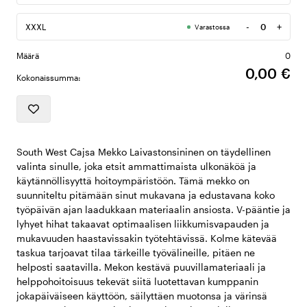
-
+
XXXL
Varastossa
Määrä
Määrä
0
0,00 €
Kokonaissumma:
South West Cajsa Mekko Laivastonsininen on täydellinen
valinta sinulle, joka etsit ammattimaista ulkonäköä ja
käytännöllisyyttä hoitoympäristöön. Tämä mekko on
suunniteltu pitämään sinut mukavana ja edustavana koko
työpäivän ajan laadukkaan materiaalin ansiosta. V-pääntie ja
lyhyet hihat takaavat optimaalisen liikkumisvapauden ja
mukavuuden haastavissakin työtehtävissä. Kolme kätevää
taskua tarjoavat tilaa tärkeille työvälineille, pitäen ne
helposti saatavilla. Mekon kestävä puuvillamateriaali ja
helppohoitoisuus tekevät siitä luotettavan kumppanin
jokapäiväiseen käyttöön, säilyttäen muotonsa ja värinsä