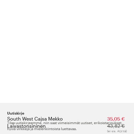
Uutiskirje
South West Cajsa Mekko
35,05 €
Tilaa uutiskirjeemme, niin saat viimeisimmät uutiset, erikoistarjoukset,
Laivastonsininen
43,82 €
hyviä vinkkejä ja mielenkiintoista luettavaa.
(ei sis. ALV:tä)