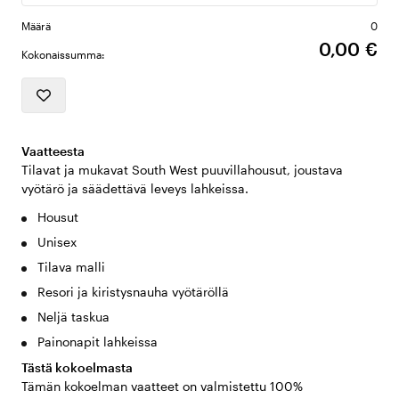
Määrä
0
0,00 €
Kokonaissumma:
Vaatteesta
Tilavat ja mukavat South West puuvillahousut, joustava
vyötärö ja säädettävä leveys lahkeissa.
Housut
Unisex
Tilava malli
Resori ja kiristysnauha vyötäröllä
Neljä taskua
Painonapit lahkeissa
Tästä kokoelmasta
Tämän kokoelman vaatteet on valmistettu 100%