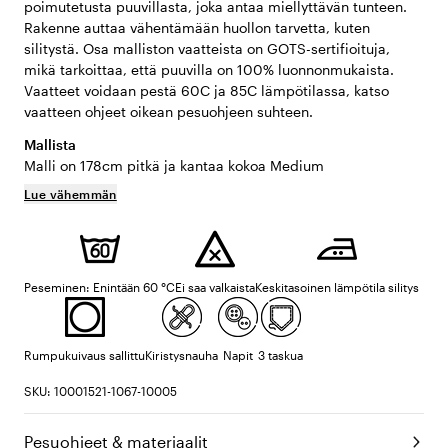
poimutetusta puuvillasta, joka antaa miellyttävän tunteen.
Rakenne auttaa vähentämään huollon tarvetta, kuten
silitystä. Osa malliston vaatteista on GOTS-sertifioituja,
mikä tarkoittaa, että puuvilla on 100% luonnonmukaista.
Vaatteet voidaan pestä 60C ja 85C lämpötilassa, katso
vaatteen ohjeet oikean pesuohjeen suhteen.
Mallista
Malli on 178cm pitkä ja kantaa kokoa Medium
Lue vähemmän
Peseminen: Enintään 60 °C
Ei saa valkaista
Keskitasoinen lämpötila silitys
Rumpukuivaus sallittu
Kiristysnauha
Napit
3 taskua
SKU: 10001521-1067-10005
Pesuohjeet & materiaalit