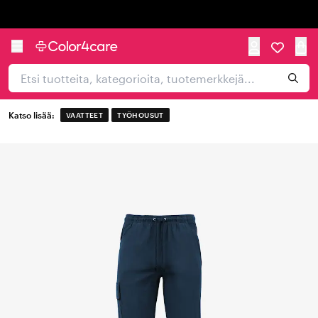
Trustpilot
Katso lisää:
VAATTEET
TYÖHOUSUT