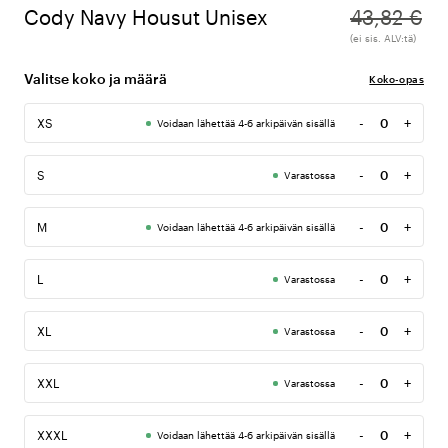
Cody Navy Housut Unisex
43,82 €
(ei sis. ALV:tä)
Valitse koko ja määrä
Koko-opas
-
+
XS
Voidaan lähettää 4-6 arkipäivän sisällä
Määrä
-
+
S
Varastossa
Määrä
-
+
M
Voidaan lähettää 4-6 arkipäivän sisällä
Määrä
-
+
L
Varastossa
Määrä
-
+
XL
Varastossa
Määrä
-
+
XXL
Varastossa
Määrä
-
+
XXXL
Voidaan lähettää 4-6 arkipäivän sisällä
Määrä