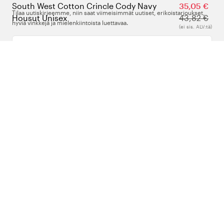
South West Cotton Crincle Cody Navy
35,05 €
Tilaa uutiskirjeemme, niin saat viimeisimmät uutiset, erikoistarjoukset,
Housut Unisex
43,82 €
hyviä vinkkejä ja mielenkiintoista luettavaa.
(ei sis. ALV:tä)
Kirjoita sähköpostiosoitteesi
Meistä
Tuki
Seuraa meitä
Suomi