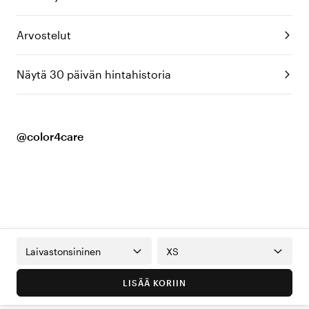
Arvostelut
Näytä 30 päivän hintahistoria
@color4care
Laivastonsininen
XS
LISÄÄ KORIIN