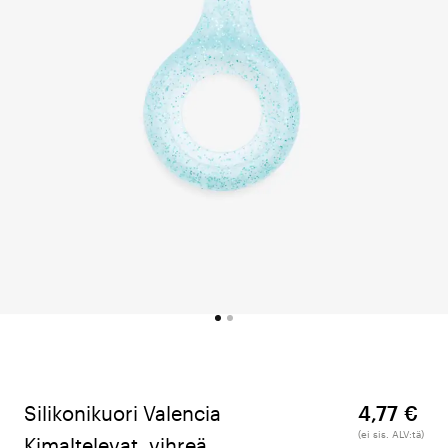
Silikonikuori Valencia
4,77 €
(ei sis. ALV:tä)
Kimaltelevat, vihreä