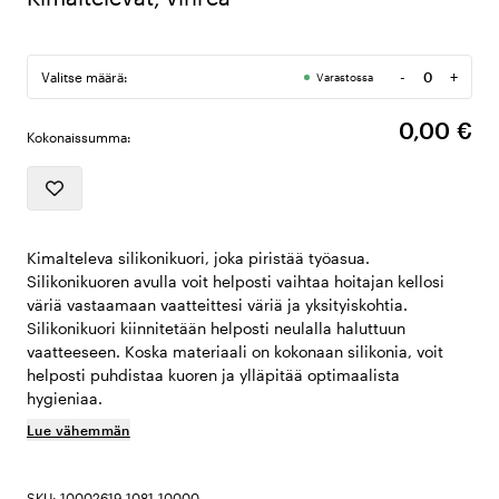
-
+
Valitse määrä:
Varastossa
Määrä
0,00 €
Kokonaissumma:
Kimalteleva silikonikuori, joka piristää työasua.
Silikonikuoren avulla voit helposti vaihtaa hoitajan kellosi
väriä vastaamaan vaatteittesi väriä ja yksityiskohtia.
Silikonikuori kiinnitetään helposti neulalla haluttuun
vaatteeseen. Koska materiaali on kokonaan silikonia, voit
helposti puhdistaa kuoren ja ylläpitää optimaalista
hygieniaa.
Lue vähemmän
SKU: 10002619-1081-10000