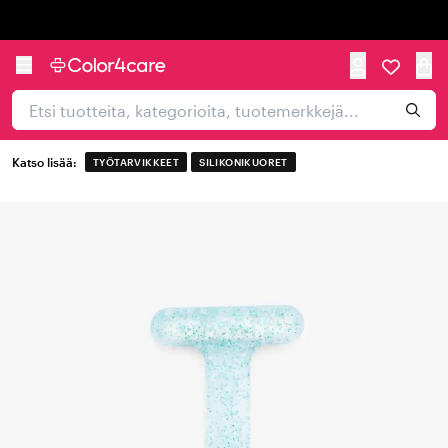
Trustpilot
Katso lisää:
TYÖTARVIKKEET
SILIKONIKUORET