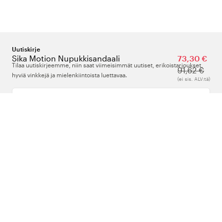
Uutiskirje
Sika Motion Nupukkisandaali
73,30 €
Tilaa uutiskirjeemme, niin saat viimeisimmät uutiset, erikoistarjoukset,
91,62 €
hyviä vinkkejä ja mielenkiintoista luettavaa.
(ei sis. ALV:tä)
Kirjoita sähköpostiosoitteesi
Meistä
Tuki
Seuraa meitä
Suomi