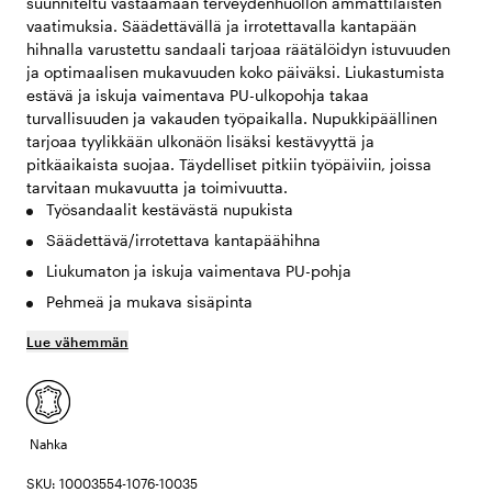
suunniteltu vastaamaan terveydenhuollon ammattilaisten
vaatimuksia. Säädettävällä ja irrotettavalla kantapään
hihnalla varustettu sandaali tarjoaa räätälöidyn istuvuuden
ja optimaalisen mukavuuden koko päiväksi. Liukastumista
estävä ja iskuja vaimentava PU-ulkopohja takaa
turvallisuuden ja vakauden työpaikalla. Nupukkipäällinen
tarjoaa tyylikkään ulkonäön lisäksi kestävyyttä ja
pitkäaikaista suojaa. Täydelliset pitkiin työpäiviin, joissa
tarvitaan mukavuutta ja toimivuutta.
Työsandaalit kestävästä nupukista
Säädettävä/irrotettava kantapäähihna
Liukumaton ja iskuja vaimentava PU-pohja
Pehmeä ja mukava sisäpinta
Lue vähemmän
Nahka
SKU: 10003554-1076-10035