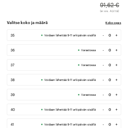
91,62 €
(ei sis. ALV:tä)
Valitse koko ja määrä
Koko-opas
-
+
35
Voidaan lähettää 9-11 arkipäivän sisällä
Määrä
-
+
36
Varastossa
Määrä
-
+
37
Varastossa
Määrä
-
+
38
Voidaan lähettää 9-11 arkipäivän sisällä
Määrä
-
+
39
Varastossa
Määrä
-
+
40
Voidaan lähettää 9-11 arkipäivän sisällä
Määrä
-
+
41
Voidaan lähettää 9-11 arkipäivän sisällä
Määrä