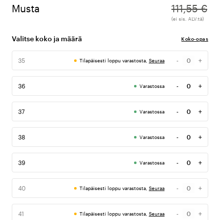
Musta
111,55 €
(ei sis. ALV:tä)
Valitse koko ja määrä
Koko-opas
-
+
35
Tilapäisesti loppu varastosta,
Seuraa
Määrä
-
+
36
Varastossa
Määrä
-
+
37
Varastossa
Määrä
-
+
38
Varastossa
Määrä
-
+
39
Varastossa
Määrä
-
+
40
Tilapäisesti loppu varastosta,
Seuraa
Määrä
-
+
41
Tilapäisesti loppu varastosta,
Seuraa
Määrä