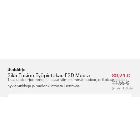
Uutiskirje
Sika Fusion Työpistokas ESD Musta
89,24 €
Tilaa uutiskirjeemme, niin saat viimeisimmät uutiset, erikoistarjoukset,
111,55 €
hyviä vinkkejä ja mielenkiintoista luettavaa.
(ei sis. ALV:tä)
Kirjoita sähköpostiosoitteesi
Meistä
Tuki