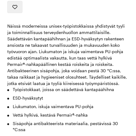
Näissä moderneissa unisex-työpistokkaissa yhdistyvät tyyli
ja toiminnallisuus terveydenhuollon ammattilaisille.
Säädettävän kantapäähihnan ja ESD-hyväksytyn rakenteen
ansiosta ne takaavat turvallisuuden ja mukavuuden koko
työvuoron ajan. Liukumaton ja iskuja vaimentava PU-pohja
edistää optimaalista vakautta, kun taas vettä hylkivä
Permair®-nahkapäällinen kestää roiskeita ja roiskeita.
Antibakteerinen sisäpohja, joka voidaan pestä 30 °C:ssa,
takaa raikkaat ja hygieeniset olosuhteet. Täydelliset kaikille,
jotka etsivät laatua ja tyyliä kiireisessä työympäristössä.
Työpistokkaat, joissa on säädettävä kantapäähihna
ESD-hyväksytyt
Liukumaton, iskuja vaimentava PU-pohja
Vettä hylkivä, kestävä Permair®-nahka
Sisäpohja antibakteerista materiaalia, pestävissä 30
°C:ssa